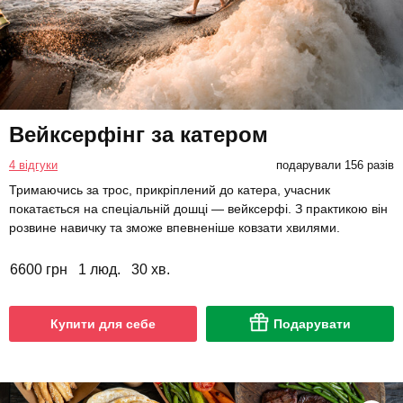
Вейксерфінг за катером
4 відгуки
подарували 156 разів
Тримаючись за трос, прикріплений до катера, учасник
покатається на спеціальній дошці — вейксерфі. З практикою він
розвине навичку та зможе впевненіше ковзати хвилями.
6600 грн
1 люд.
30 хв.
Купити для себе
Подарувати