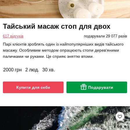
Тайський масаж стоп для двох
617 відгуків
подарували 29 077 разів
Парі клієнтів зроблять один із найпопулярніших видів тайського
масажу. Особливим методом опрацюють стопи дерев'яними
паличками чи руками. Це сприяє зняттю втоми.
2000 грн
2 люд.
30 хв.
Купити для себе
Подарувати