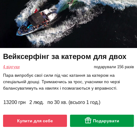
Вейксерфінг за катером для двох
4 відгуки
подарували 156 разів
Пара випробує свої сили під час катання за катером на
спеціальній дошці. Тримаючись за трос, учасники по черзі
балансуватимуть на хвилях і позмагаються у вправності.
13200 грн
2 люд.
по 30 хв. (всього 1 год.)
Купити для себе
Подарувати