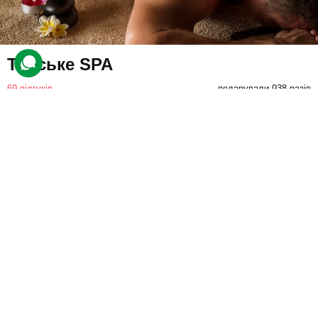
Тайське SPA
69 відгуків
подарували 938 разів
Дві майстрині проведуть для клієнта сеанс у студії. Вони
виконають різні тайські види масажу і процедури з догляду. Це
допоможе клієнту розслабитися та відпочити тілом і душею.
7000 грн
1 люд.
2 год.
Купити для себе
Подарувати
Відгуки
3 560 відгуків