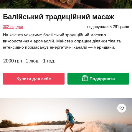
Балійський традиційний масаж
302 відгуки
подарували 5 291 разів
На клієнта чекатиме балійський традиційний масаж з
використанням аромаолій. Майстер опрацює ділянки тіла та
інтенсивно промасажує енергетичні канали — меридіани.
2000 грн
1 люд.
1 год.
Купити для себе
Подарувати