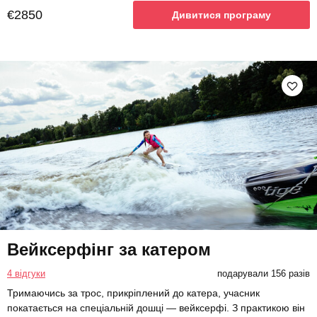
€2850
Дивитися програму
Вейксерфінг за катером
4 відгуки
подарували 156 разів
Тримаючись за трос, прикріплений до катера, учасник
покатається на спеціальній дошці — вейксерфі. З практикою він