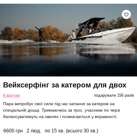
Вейксерфінг за катером для двох
4 відгуки
подарували 156 разів
Пара випробує свої сили під час катання за катером на
спеціальній дошці. Тримаючись за трос, учасники по черзі
балансуватимуть на хвилях і позмагаються у вправності.
6600 грн
2 люд.
по 15 хв. (всього 30 хв.)