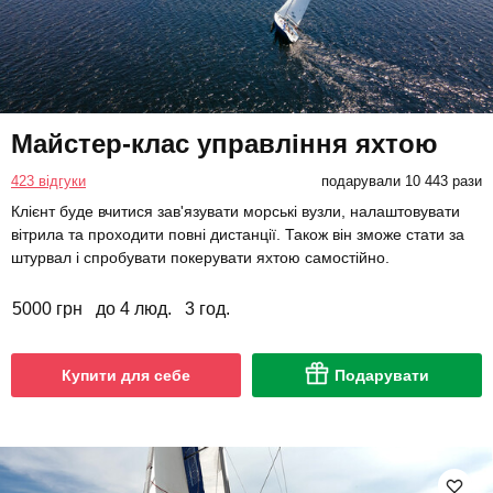
Майстер-клас управління яхтою
423 відгуки
подарували 10 443 рази
Клієнт буде вчитися зав'язувати морські вузли, налаштовувати
вітрила та проходити повні дистанції. Також він зможе стати за
штурвал і спробувати покерувати яхтою самостійно.
5000 грн
до 4 люд.
3 год.
Купити для себе
Подарувати