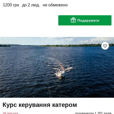
1200 грн
до 2 люд.
не обмежено
Подарувати
Курс керування катером
34 відгуки
подарували 1 201 разів