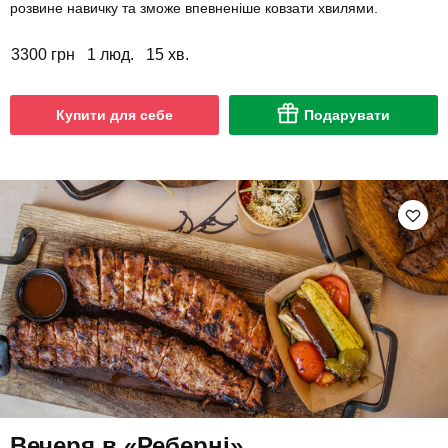
розвине навичку та зможе впевненіше ковзати хвилями.
3300 грн
1 люд.
15 хв.
Купити для себе
Подарувати
Вечеря в «Реберні»