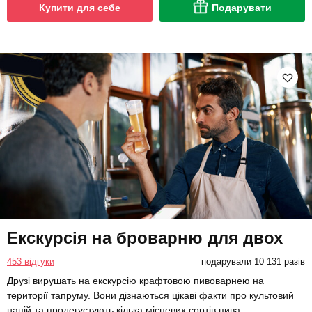
Купити для себе
Подарувати
Екскурсія на броварню для двох
453 відгуки
подарували 10 131 разів
Друзі вирушать на екскурсію крафтовою пивоварнею на
території тапруму. Вони дізнаються цікаві факти про культовий
напій та продегустують кілька місцевих сортів пива.