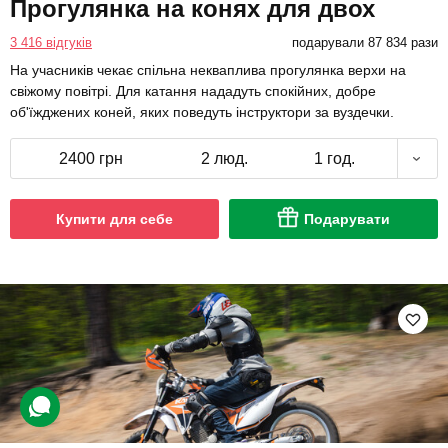
Прогулянка на конях для двох
3 416 відгуків
подарували 87 834 рази
На учасників чекає спільна некваплива прогулянка верхи на
свіжому повітрі. Для катання нададуть спокійних, добре
об'їжджених коней, яких поведуть інструктори за вуздечки.
2400 грн
2 люд.
1 год.
Купити для себе
Подарувати