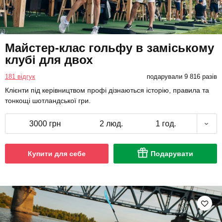
Майстер-клас гольфу в заміському
клубі для двох
181 відгук
подарували 9 816 разів
Клієнти під керівництвом профі дізнаються історію, правила та
тонкощі шотландської гри.
3000 грн
2 люд.
1 год.
Купити для себе
Подарувати