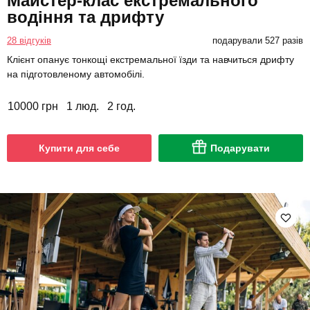
Майстер-клас екстремального
водіння та дрифту
28 відгуків
подарували 527 разів
Клієнт опанує тонкощі екстремальної їзди та навчиться дрифту
на підготовленому автомобілі.
10000 грн
1 люд.
2 год.
Купити для себе
Подарувати