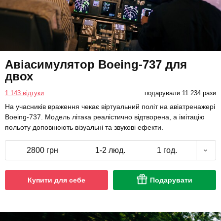
Авіасимулятор Boeing-737 для
двох
1 143 відгуки
подарували 11 234 рази
На учасників враження чекає віртуальний політ на авіатренажері
Boeing-737. Модель літака реалістично відтворена, а імітацію
польоту доповнюють візуальні та звукові ефекти.
2800 грн
1-2 люд.
1 год.
Купити для себе
Подарувати