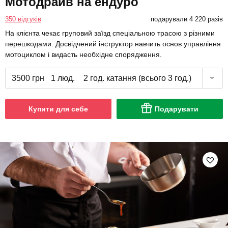
Мотодрайв на ендуро
350 відгуків
подарували 4 220 разів
На клієнта чекає груповий заїзд спеціальною трасою з різними
перешкодами. Досвідчений інструктор навчить основ управління
мотоциклом і видасть необхідне спорядження.
3500 грн
1 люд.
2 год. катання (всього 3 год.)
Купити для себе
Подарувати