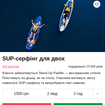
SUP-серфінг для двох
415 відгуків
подарували 13 654 рази
Клієнти займатимуться Stand Up Paddle — веслуванням стоячи.
Плистимуть на дошці, як на плоту. Учасники матимуть змогу
навчитися SUP-серфінгу та випробувати свої навички.
1500 грн
2 люд.
2 год.