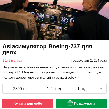
Авіасимулятор Boeing-737 для
двох
1 143 відгуки
подарували 11 234 рази
На учасників враження чекає віртуальний політ на авіатренажері
Boeing-737. Модель літака реалістично відтворена, а імітацію
польоту доповнюють візуальні та звукові ефекти.
2800 грн
1-2 люд.
1 год.
Купити для себе
Подарувати