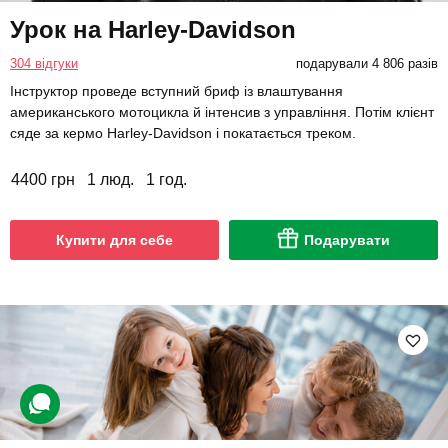
Урок на Harley-Davidson
304 відгуки
подарували 4 806 разів
Інструктор проведе вступний бриф із влаштування
американського мотоцикла й інтенсив з управління. Потім клієнт
сяде за кермо Harley-Davidson і покатається треком.
4400 грн
1 люд.
1 год.
Купити для себе
Подарувати