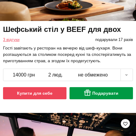
Шефський стіл у BEEF для двох
3 відгуки
подарували 17 разів
Гості завітають у ресторан на вечерю від шеф-кухаря. Вони
розташуються за столиком посеред кухні та спостерігатимуть за
приготуванням страв, а згодом їх продегустують.
14000 грн
2 люд.
не обмежено
Купити для себе
Подарувати