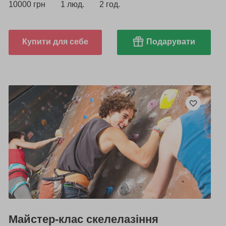
10000 грн
1 люд.
2 год.
Купити для себе
Подарувати
Майстер-клас скелелазіння