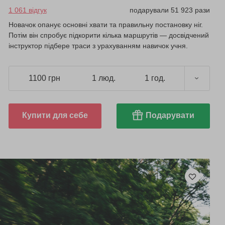
1 061 відгук
подарували 51 923 рази
Новачок опанує основні хвати та правильну постановку ніг.
Потім він спробує підкорити кілька маршрутів — досвідчений
інструктор підбере траси з урахуванням навичок учня.
1100 грн
1 люд.
1 год.
Купити для себе
Подарувати