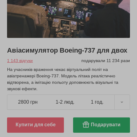
Авіасимулятор Boeing-737 для двох
1 143 відгуки
подарували 11 234 рази
На учасників враження чекає віртуальний політ на
авіатренажері Boeing-737. Модель літака реалістично
відтворена, а імітацію польоту доповнюють візуальні та
звукові ефекти.
2800 грн
1-2 люд.
1 год.
Купити для себе
Подарувати