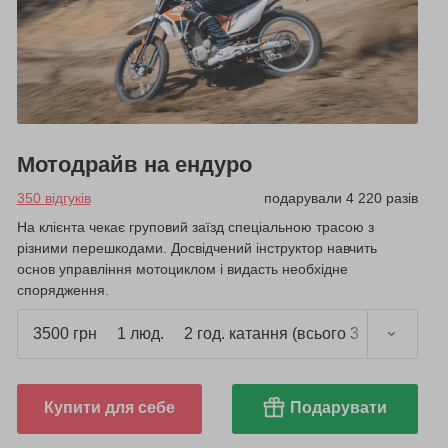
Мотодрайв на ендуро
350 відгуків
подарували 4 220 разів
На клієнта чекає груповий заїзд спеціальною трасою з
різними перешкодами. Досвідчений інструктор навчить
основ управління мотоциклом і видасть необхідне
спорядження.
3500 грн
1 люд.
2 год. катання (всього 3 год.)
Купити для себе
Подарувати