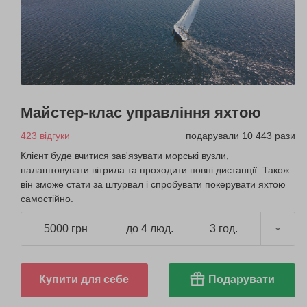
Майстер-клас управління яхтою
423 відгуки
подарували 10 443 рази
Клієнт буде вчитися зав'язувати морські вузли,
налаштовувати вітрила та проходити повні дистанції. Також
він зможе стати за штурвал і спробувати покерувати яхтою
самостійно.
5000 грн
до 4 люд.
3 год.
Купити для себе
Подарувати