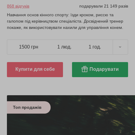
868 відгуків
подарували 21 149 разів
Навчання основ кінного спорту: їзди кроком, риссю та
галопом під керівництвом спеціаліста. Досвідчений тренер
покаже, як використовувати нахили для управління конем.
1500 грн
1 люд.
1 год.
Купити для себе
Подарувати
Топ продажів