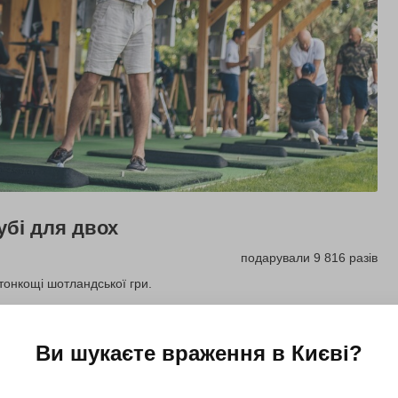
убі для двох
подарували 9 816 разів
 тонкощі шотландської гри.
Купити для себе
Подарувати
Ви шукаєте враження в
Києві
?