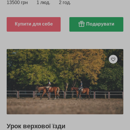
13500 грн
1 люд.
2 год.
Купити для себе
Подарувати
Урок верхової їзди