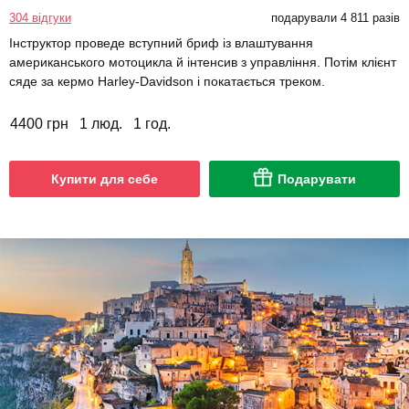
304 відгуки
подарували 4 811 разів
Інструктор проведе вступний бриф із влаштування
американського мотоцикла й інтенсив з управління. Потім клієнт
сяде за кермо Harley-Davidson і покатається треком.
4400 грн
1 люд.
1 год.
Купити для себе
Подарувати