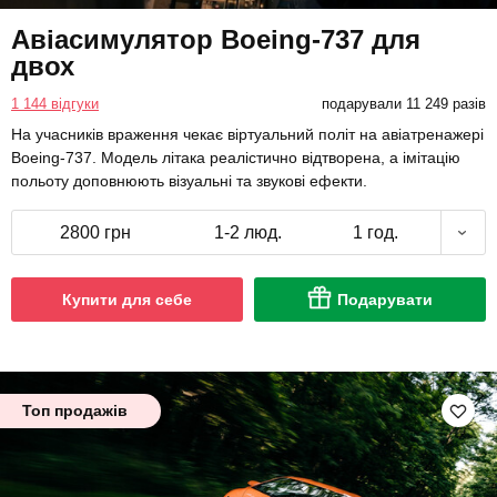
Авіасимулятор Boeing-737 для
двох
1 144 відгуки
подарували 11 249 разів
На учасників враження чекає віртуальний політ на авіатренажері
Boeing-737. Модель літака реалістично відтворена, а імітацію
польоту доповнюють візуальні та звукові ефекти.
2800 грн
1-2 люд.
1 год.
Купити для себе
Подарувати
Топ продажів