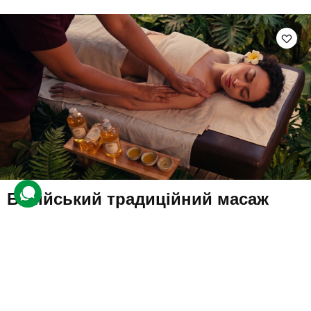
Балійський традиційний масаж
304 відгуки
подарували 5 304 рази
На клієнта чекатиме балійський традиційний масаж з
використанням аромаолій. Майстер опрацює ділянки тіла та
інтенсивно промасажує енергетичні канали — меридіани.
2000 грн
1 люд.
1 год.