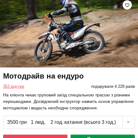
Мотодрайв на ендуро
353 відгуки
подарували 4 228 разів
На клієнта чекає груповий заїзд спеціальною трасою з різними
перешкодами. Досвідчений інструктор навчить основ управління
мотоциклом і видасть необхідне спорядження.
3500 грн
1 люд.
2 год. катання (всього 3 год.)