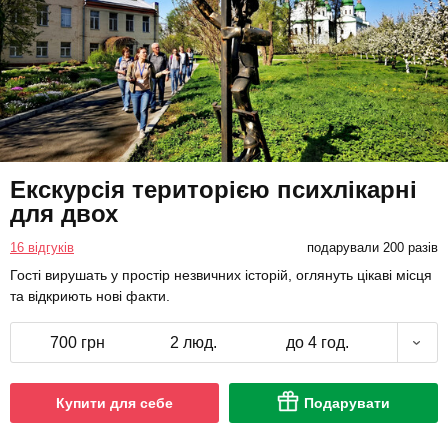
Екскурсія територією психлікарні
для двох
16 відгуків
подарували 200 разів
Гості вирушать у простір незвичних історій, оглянуть цікаві місця
та відкриють нові факти.
700 грн
2 люд.
до 4 год.
Купити для себе
Подарувати