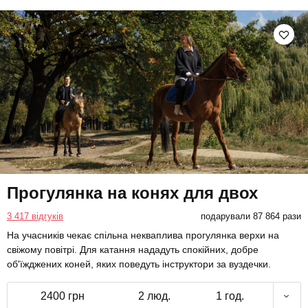
Прогулянка на конях для двох
3 417 відгуків
подарували 87 864 рази
На учасників чекає спільна некваплива прогулянка верхи на
свіжому повітрі. Для катання нададуть спокійних, добре
об'їжджених коней, яких поведуть інструктори за вуздечки.
2400 грн
2 люд.
1 год.