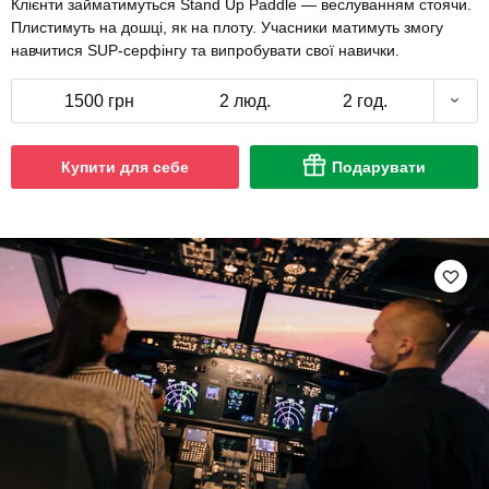
Клієнти займатимуться Stand Up Paddle — веслуванням стоячи.
Плистимуть на дошці, як на плоту. Учасники матимуть змогу
навчитися SUP-серфінгу та випробувати свої навички.
1500 грн
2 люд.
2 год.
Купити для себе
Подарувати