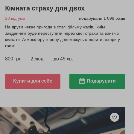
Кімната страху для двох
28 відгуків
подарували 1 098 разів
На друзів чекає пригода в стилі фільму жахів. Їхнім
завданням буде переступити через свої страхи та вийти з
кімнати. Атмосферу горору допоможуть створити актори у
гримі.
800 грн
2 люд.
до 45 хв.
Купити для себе
Подарувати