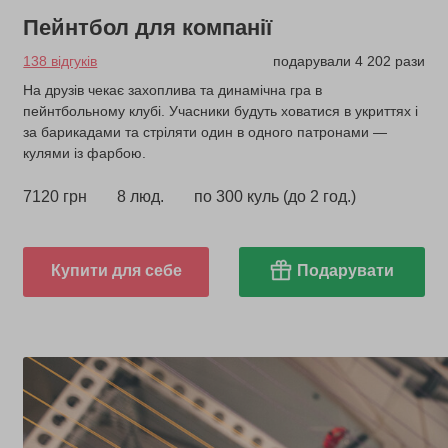
Пейнтбол для компанії
138 відгуків
подарували 4 202 рази
На друзів чекає захоплива та динамічна гра в
пейнтбольному клубі. Учасники будуть ховатися в укриттях і
за барикадами та стріляти один в одного патронами —
кулями із фарбою.
7120 грн
8 люд.
по 300 куль (до 2 год.)
Купити для себе
Подарувати