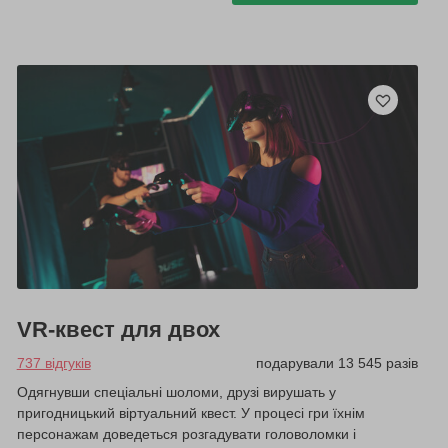
VR-квест для двох
737 відгуків
подарували 13 545 разів
Одягнувши спеціальні шоломи, друзі вирушать у
пригодницький віртуальний квест. У процесі гри їхнім
персонажам доведеться розгадувати головоломки і