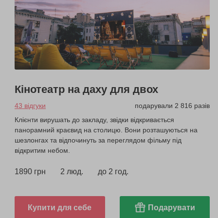
Кінотеатр на даху для двох
43 відгуки
подарували 2 816 разів
Клієнти вирушать до закладу, звідки відкривається
панорамний краєвид на столицю. Вони розташуються на
шезлонгах та відпочинуть за переглядом фільму під
відкритим небом.
1890 грн
2 люд.
до 2 год.
Купити для себе
Подарувати