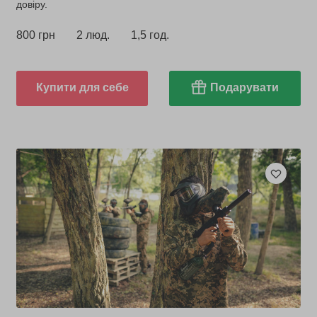
довіру.
800 грн
2 люд.
1,5 год.
Купити для себе
Подарувати