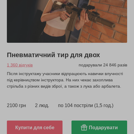
Пневматичний тир для двох
1 360 відгуків
подарували 24 846 разів
Після інструктажу учасники відпрацюють навички влучності
під керівництвом інструктора. На них чекає захоплива
стрільба з різних видів зброї, а також з лука або арбалета.
2100 грн
2 люд.
по 104 постріли (1,5 год.)
Купити для себе
Подарувати