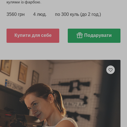
кулями із фарбою.
3560 грн
4 люд.
по 300 куль (до 2 год.)
Купити для себе
Подарувати