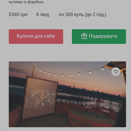
кулями із фарбою.
5340 грн
6 люд.
по 300 куль (до 2 год.)
Купити для себе
Подарувати