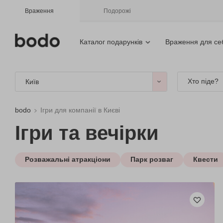
Враження
Подорожі
Каталог подарунків
Враження для се
Хто піде?
Київ
bodo
Ігри для компанії в Києві
Ігри та вечірки
Розважальні атракціони
Парк розваг
Квести