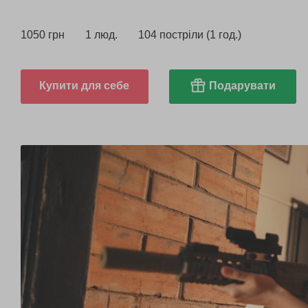
1050 грн
1 люд.
104 постріли (1 год.)
Купити для себе
Подарувати