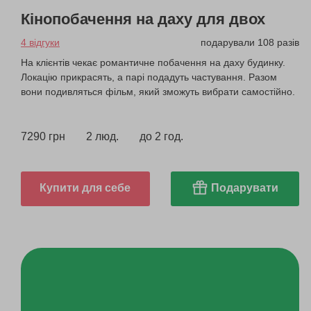
Кінопобачення на даху для двох
4 відгуки
подарували 108 разів
На клієнтів чекає романтичне побачення на даху будинку.
Локацію прикрасять, а парі подадуть частування. Разом
вони подивляться фільм, який зможуть вибрати самостійно.
7290 грн
2 люд.
до 2 год.
Купити для себе
Подарувати