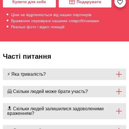
Купити для себе
Подарувати
Ціни не відрізняються від наших партнерів
Враження перевірені нашими співробітниками
Реальні фото і відео локацій
Часті питання
⚡ Яка тривалість?
🤗 Скільки людей може брати участь?
🔝 Скільки людей залишилися задоволеними
враженням?