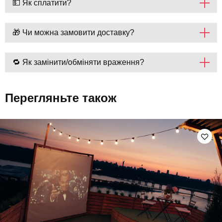
💵 Як сплатити?
🎁 Чи можна замовити доставку?
🔁 Як замінити/обміняти враження?
Перегляньте також