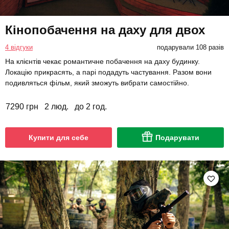
Кінопобачення на даху для двох
4 відгуки
подарували 108 разів
На клієнтів чекає романтичне побачення на даху будинку.
Локацію прикрасять, а парі подадуть частування. Разом вони
подивляться фільм, який зможуть вибрати самостійно.
7290 грн
2 люд.
до 2 год.
Купити для себе
Подарувати