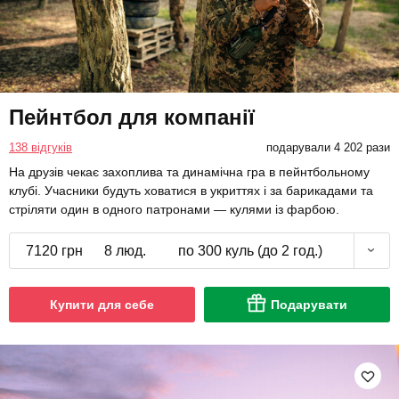
Пейнтбол для компанії
138 відгуків
подарували 4 202 рази
На друзів чекає захоплива та динамічна гра в пейнтбольному
клубі. Учасники будуть ховатися в укриттях і за барикадами та
стріляти один в одного патронами — кулями із фарбою.
7120 грн
8 люд.
по 300 куль (до 2 год.)
Купити для себе
Подарувати