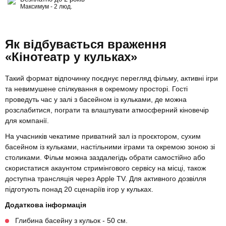
Максимум - 2 люд.
Як відбувається враження
«Кінотеатр у кульках»
Такий формат відпочинку поєднує перегляд фільму, активні ігри
та невимушене спілкування в окремому просторі. Гості
проведуть час у залі з басейном із кульками, де можна
розслабитися, пограти та влаштувати атмосферний кіновечір
для компанії.
На учасників чекатиме приватний зал із проєктором, сухим
басейном із кульками, настільними іграми та окремою зоною зі
столиками. Фільм можна заздалегідь обрати самостійно або
скористатися акаунтом стримінгового сервісу на місці, також
доступна трансляція через Apple TV. Для активного дозвілля
підготують понад 20 сценаріїв ігор у кульках.
Додаткова інформація
Глибина басейну з кульок - 50 см.