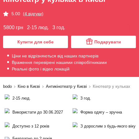
5.00
(4 відгуки)
5800 грн
2-15 люд.
3 год.
Купити для себе
Подарувати
Ціни не відрізняються від наших партнерів
Враження перевірені нашими співробітниками
Реальні фото і відео локацій
bodo
Кіно в Києві
Антикінотеатр у Києві
Кінотеатр у кульках
2-15 люд.
3 год.
Використати до 30.06.2027
Форма одягу – зручна
Доступно з 12 років
З дорослим з будь-якого віку
Безплатно до 2 років