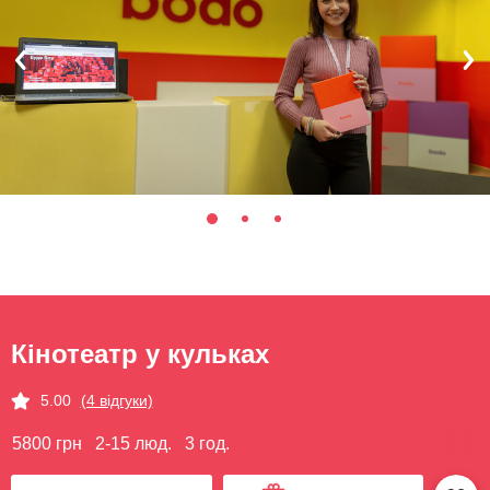
Кінотеатр у кульках
5.00
(4 відгуки)
5800 грн
2-15 люд.
3 год.