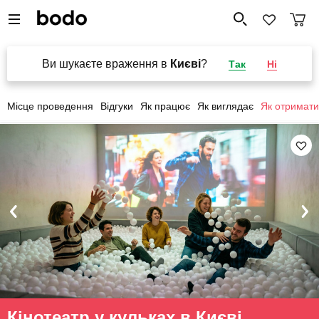
Ви шукаєте враження в
Києві
?
Так
Ні
Місце проведення
Відгуки
Як працює
Як виглядає
Як отримати
Кінотеатр у кульках в Києві