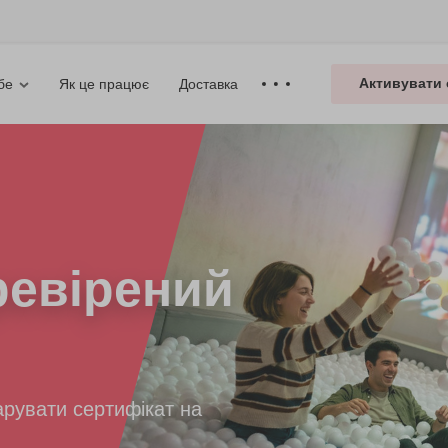
Активувати 
Як це працює
Доставка
бе
евірений
рувати сертифікат на