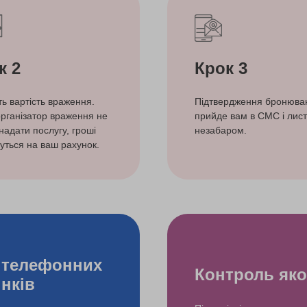
к 2
Крок 3
ть вартість враження.
Підтвердження бронюва
рганізатор враження не
прийде вам в СМС і лист
надати послугу, гроші
незабаром.
уться на ваш рахунок.
 телефонних
Контроль яко
інків