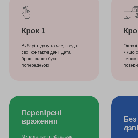
Крок 1
Кро
Виберіть дату та час, введіть
Оплаті
свої контактні дані. Дата
Якщо о
бронювання буде
зможе 
попередньою.
поверн
Перевірені
Без
враження
дзв
Ми ретельно підбираємо