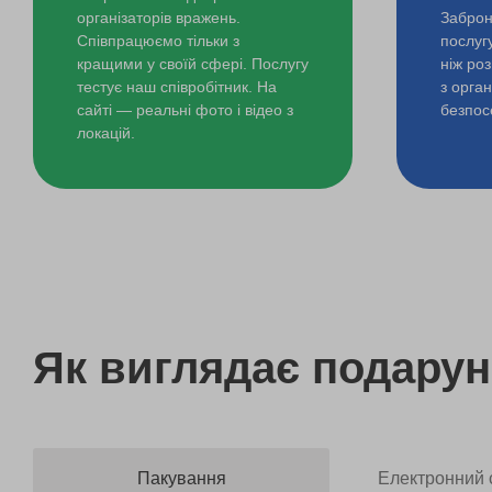
організаторів вражень.
Заброн
Співпрацюємо тільки з
послуг
кращими у своїй сфері. Послугу
ніж ро
тестує наш співробітник. На
з орга
сайті — реальні фото і відео з
безпос
локацій.
Як виглядає
подарун
Пакування
Електронний 