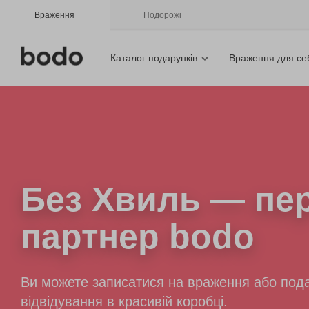
Враження
Подорожі
Каталог подарунків
Враження для се
Без Хвиль
— пер
партнер bodo
Ви можете записатися на враження або пода
відвідування в красивій коробці.