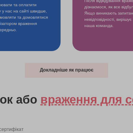
Після відвідування враж
ювати та оплатити
дізнаємося, як все відбу
у у нас на сайті швидше,
Якщо виникають запита
змовляти та домовлятися
невідповідності, вирішує
нізатором враження
наша команда.
ередньо.
Докладніше як працює
ок
або
враження для с
сертифікат