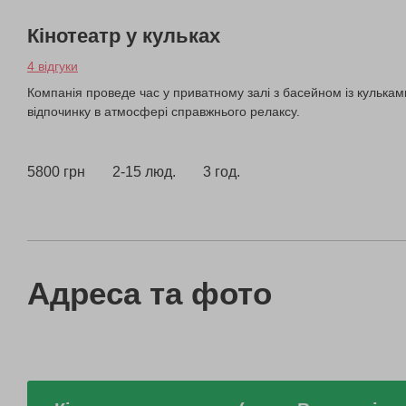
Кінотеатр у кульках
4 відгуки
Компанія проведе час у приватному залі з басейном із кулькам
відпочинку в атмосфері справжнього релаксу.
5800 грн
2-15 люд.
3 год.
Адреса та фото