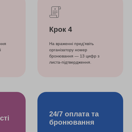
Крок 4
ння
На враженні пред'явіть
і
організатору номер
бронювання — 13 цифр з
листа-підтвердження.
24/7 оплата та
сті
бронювання