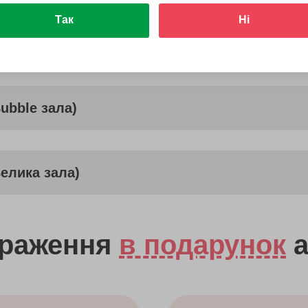
Так
Ні
Bubble зала)
Велика зала)
враження
в подарунок
а