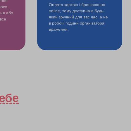
ення
Оплата картою і бронювання
лося.
online, тому доступна в будь-
ння або
який зручний для вас час, а не
 все
в робочі години організатора
враження.
ебе