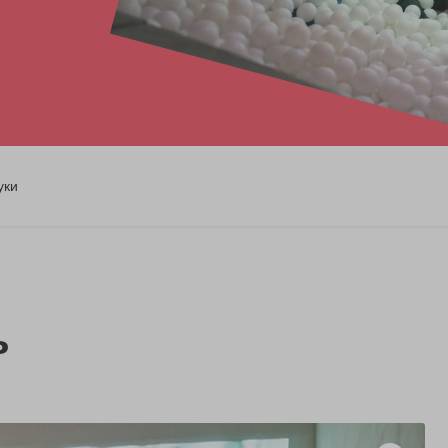
уки
ь