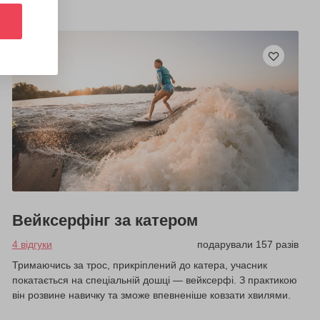
Вейксерфінг за катером
4 відгуки
подарували 157 разів
Тримаючись за трос, прикріплений до катера, учасник
покатається на спеціальній дошці — вейксерфі. З практикою
він розвине навичку та зможе впевненіше ковзати хвилями.