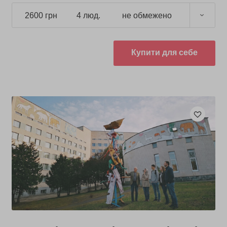
2600 грн
4 люд.
не обмежено
Купити для себе