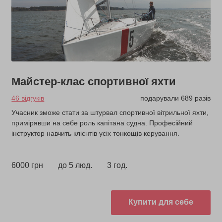
Майстер-клас спортивної яхти
46 відгуків
подарували 689 разів
Учасник зможе стати за штурвал спортивної вітрильної яхти,
примірявши на себе роль капітана судна. Професійний
інструктор навчить клієнтів усіх тонкощів керування.
6000 грн
до 5 люд.
3 год.
Купити для себе