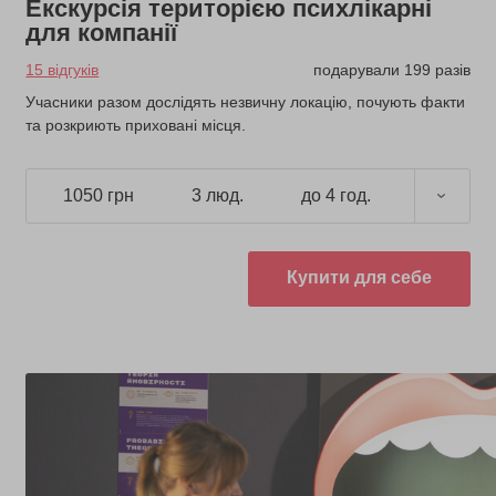
Екскурсія територією психлікарні
для компанії
15 відгуків
подарували 199 разів
Учасники разом дослідять незвичну локацію, почують факти
та розкриють приховані місця.
1050 грн
3 люд.
до 4 год.
Купити для себе