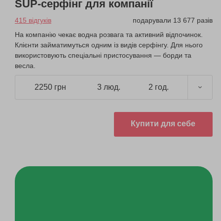
SUP-серфінг для компанії
415 відгуків
подарували 13 677 разів
На компанію чекає водна розвага та активний відпочинок.
Клієнти займатимуться одним із видів серфінгу. Для нього
використовують спеціальні пристосування — борди та
весла.
2250 грн
3 люд.
2 год.
Купити для себе