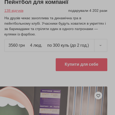
Пейнтбол для компанії
138 відгуків
подарували 4 202 рази
На друзів чекає захоплива та динамічна гра в
пейнтбольному клубі. Учасники будуть ховатися в укриттях і
за барикадами та стріляти один в одного патронами —
кулями із фарбою.
3560 грн
4 люд.
по 300 куль (до 2 год.)
Купити для себе