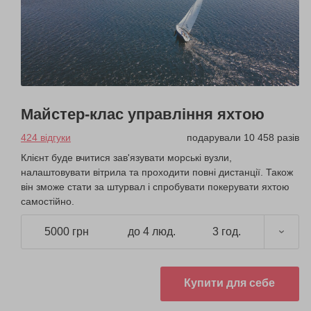
Майстер-клас управління яхтою
424 відгуки
подарували 10 458 разів
Клієнт буде вчитися зав'язувати морські вузли,
налаштовувати вітрила та проходити повні дистанції. Також
він зможе стати за штурвал і спробувати покерувати яхтою
самостійно.
5000 грн
до 4 люд.
3 год.
Купити для себе