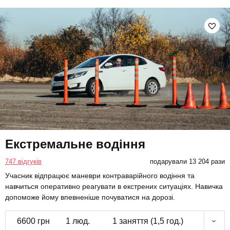
Екстремальне водіння
747 відгуків
подарували 13 204 рази
Учасник відпрацює маневри контраварійного водіння та
навчиться оперативно реагувати в екстрених ситуаціях. Навичка
допоможе йому впевненіше почуватися на дорозі.
6600 грн
1 люд.
1 заняття (1,5 год.)