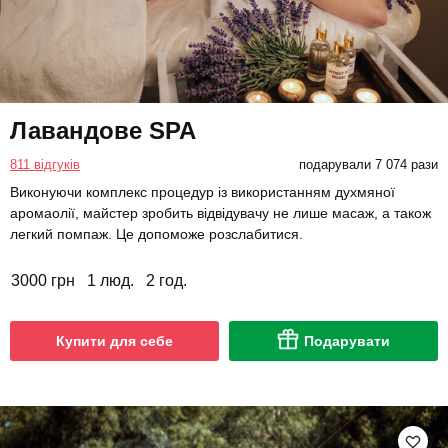
Лавандове SPA
811 відгуків
подарували 7 074 рази
Виконуючи комплекс процедур із використанням духмяної
аромаолії, майстер зробить відвідувачу не лише масаж, а також
легкий помпаж. Це допоможе розслабитися.
3000 грн
1 люд.
2 год.
Купити для себе
Подарувати