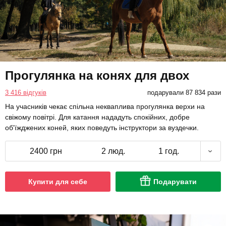
Прогулянка на конях для двох
3 416 відгуків
подарували 87 834 рази
На учасників чекає спільна некваплива прогулянка верхи на
свіжому повітрі. Для катання нададуть спокійних, добре
об'їжджених коней, яких поведуть інструктори за вуздечки.
2400 грн
2 люд.
1 год.
Купити для себе
Подарувати