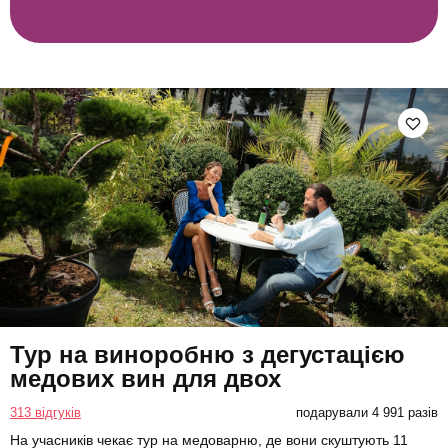
Тур на виноробню з дегустацією
медових вин для двох
313 відгуків
подарували 4 991 разів
На учасників чекає тур на медоварню, де вони скуштують 11