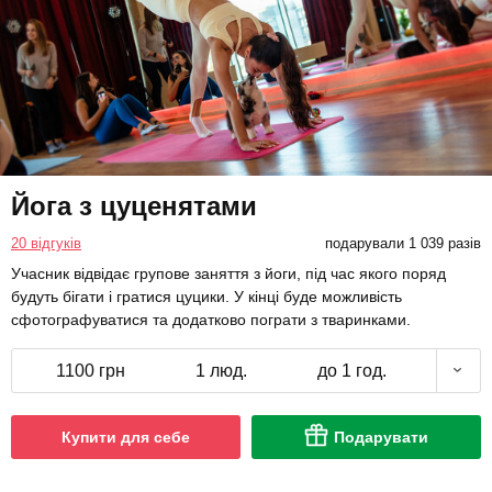
Йога з цуценятами
20 відгуків
подарували 1 039 разів
Учасник відвідає групове заняття з йоги, під час якого поряд
будуть бігати і гратися цуцики. У кінці буде можливість
сфотографуватися та додатково пограти з тваринками.
1100 грн
1 люд.
до 1 год.
Купити для себе
Подарувати