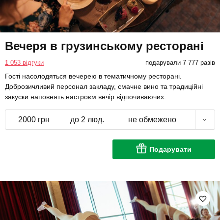
Вечеря в грузинському ресторані
1 053 відгуки
подарували 7 777 разів
Гості насолодяться вечерею в тематичному ресторані.
Доброзичливий персонал закладу, смачне вино та традиційні
закуски наповнять настроєм вечір відпочиваючих.
2000 грн
до 2 люд.
не обмежено
Подарувати