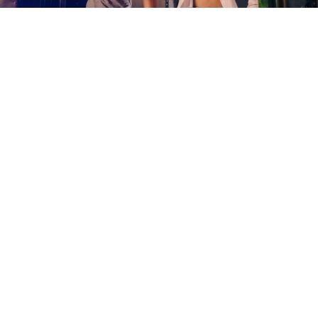
Биття посуду для двох
356 відгуків
подарували 37 121 разів
Друзі відвідають антистрес-клуб. Спочатку на них чекає короткий
інструктаж. Потім вони зможуть розбити різні предмети об стіну.
На посуді можна написати побажання і думки.
1400 грн
2 люд.
30 хв.
Купити для себе
Подарувати