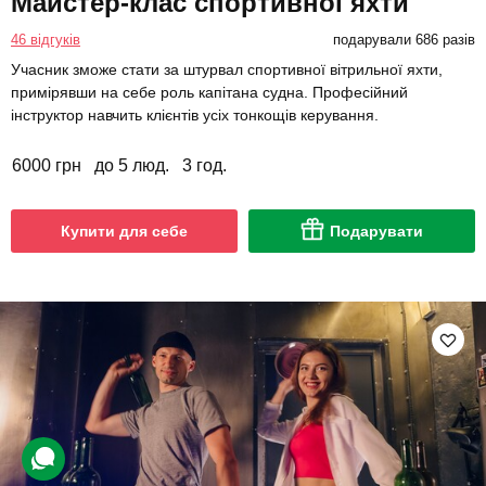
Майстер-клас спортивної яхти
46 відгуків
подарували 686 разів
Учасник зможе стати за штурвал спортивної вітрильної яхти,
примірявши на себе роль капітана судна. Професійний
інструктор навчить клієнтів усіх тонкощів керування.
6000 грн
до 5 люд.
3 год.
Купити для себе
Подарувати