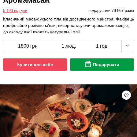
Аромамасаж
5 193 відгуки
подарували 79 867 разів
Класичний масаж усього тіла від досвідченого майстра. Фахівець
професійно розімне м'язи, використовуючи аромакомпозицію,
до складу якої входять натуральні олії.
1800 грн
1 люд.
1 год.
Купити для себе
Подарувати