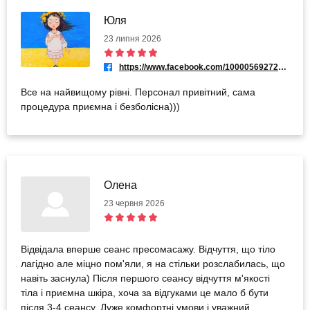
Юля
23 липня 2026
https://www.facebook.com/100005692725512
Все на найвищому рівні. Персонал привітний, сама
процедура приємна і безболісна)))
Олена
23 червня 2026
Відвідала вперше сеанс пресомасажу. Відчуття, що тіло
лагідно але міцно пом'яли, я на стільки розслабилась, що
навіть заснула) Після першого сеансу відчуття м'якості
тіла і приємна шкіра, хоча за відгуками це мало б бути
після 3-4 сеансу. Дуже комфортні умови і уважний