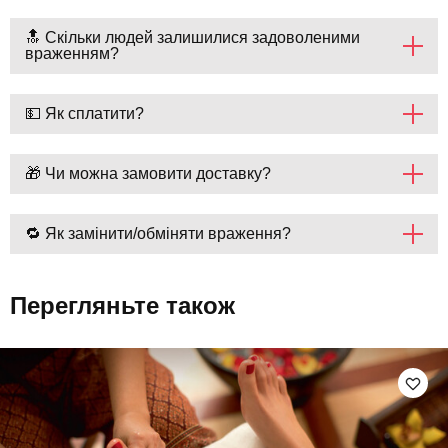
🔝 Скільки людей залишилися задоволеними
враженням?
💵 Як сплатити?
🎁 Чи можна замовити доставку?
🔁 Як замінити/обміняти враження?
Перегляньте також