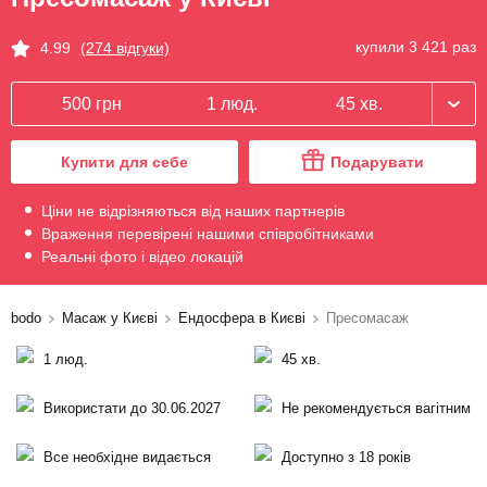
купили 3 421 раз
4.99
(274 відгуки)
500 грн
1 люд.
45 хв.
Купити для себе
Подарувати
Ціни не відрізняються від наших партнерів
Враження перевірені нашими співробітниками
Реальні фото і відео локацій
bodo
Масаж у Києві
Ендосфера в Києві
Пресомасаж
1 люд.
45 хв.
Використати до 30.06.2027
Не рекомендується вагітним
Все необхідне видається
Доступно з 18 років