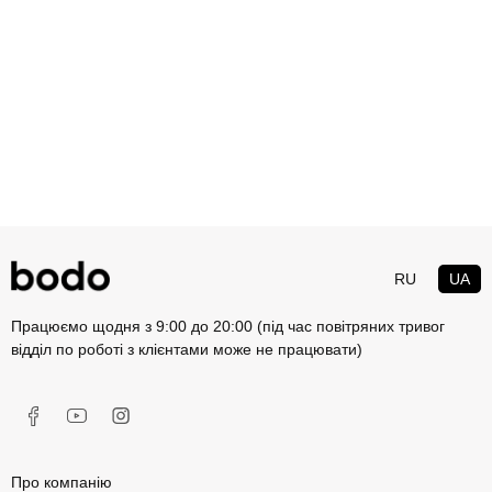
целюлітом, для схуднення та підтяжки шкіри, після травм,
інсульту, операцій. Він виводить з організму надлишок рідин і
шкідливі речовини, приводить у норму циркуляцію міжклітинної
рідини та лімфи.
Однак до проведення пресомасажу є й протипоказання. Її не
можна проводити за наявності онкологічних захворювань,
кардіостимулятора, доброякісних новоутворень, гострих шкірних
запалень, туберкульозу, гострих форм захворювань внутрішніх
органів і тканин, підвищеної схильності до тромбоутворення,
гострих інфекцій, цукрового діабету, серцево-судинної
недостатності, переломів. Також варто утриматися від масажу,
RU
UA
якщо ви вагітні. За будь-яких побоювань перед проведенням
процедури краще радитися з лікарем.
Працюємо щодня з 9:00 до 20:00 (під час повітряних тривог
відділ по роботі з клієнтами може не працювати)
Як проводять пресотерапію?
Барокомпресію можна проводити як для всього тіла, так і для
окремих його частин (рук, ніг, попереку, живота). Під час
застосування стисненого повітря тілом пацієнта розливається
Про компанію