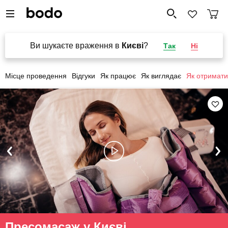
Ви шукаєте враження в
Києві
?
Так
Ні
Місце проведення
Відгуки
Як працює
Як виглядає
Як отримати
Пресомасаж у Києві