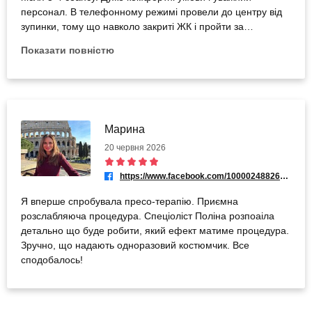
персонал. В телефонному режимі провели до центру від
зупинки, тому що навколо закриті ЖК і пройти за
навігатором неможливо. В цілому враження, безумовно,
Показати повністю
позитивне. Їду на другий сеанс
Марина
20 червня 2026
https://www.facebook.com/100002488269500
Я вперше спробувала пресо-терапію. Приємна
розслабляюча процедура. Спеціоліст Поліна розпоаіла
детально що буде робити, який ефект матиме процедура.
Зручно, що надають одноразовий костюмчик. Все
сподобалось!