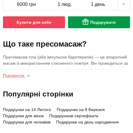
6000 грн
1 люд.
1 день
Купити для себе
Подарувати
Що таке пресомасаж?
Пресомасаж тіла (або імпульсна баротерапія) — це апаратний
масаж із використанням стисненого повітря. Він проводиться за
допомогою спеціального костюма, через який впливають на
Розгорнути
тіло. Процедура поєднує цілющі функції та пневмо дренаж,
здатна замінити 20-30 сеансів ручного масажу. Лікувально-
профілактична дія досягається шляхом підвищення та зниження
Популярні сторінки
барометричного тиску. При цьому процедура дуже безболісна.
Показань для пресотерапії безліч. Вона ефективна при хворобі
Подарунки на 14 Лютого
Подарунки на 8 Березня
Рейно (патології, при якій страждають на периферичні судини в
Подарунки для жінок
Подарункові сертифікати
області стоп і кистей), варикозному розширенні вен, проблемах
Подарунки для чоловіків
Подарунки на день народження
із суглобами, набряклості ніг, для відновлення м'язової
активності. Часто лімфодренаж використовують у боротьбі з