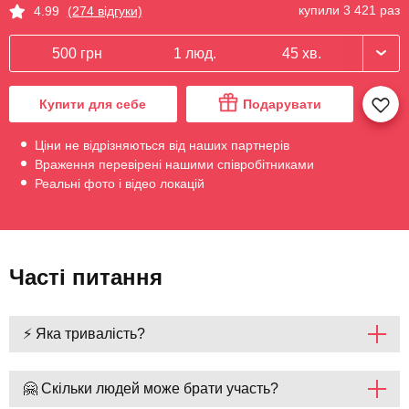
купили 3 421 раз
4.99
(274 відгуки)
500 грн
1 люд.
45 хв.
Купити для себе
Подарувати
Ціни не відрізняються від наших партнерів
Враження перевірені нашими співробітниками
Реальні фото і відео локацій
Часті питання
⚡ Яка тривалість?
🤗 Скільки людей може брати участь?