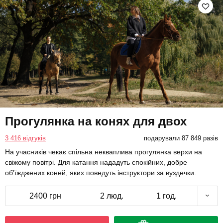
Прогулянка на конях для двох
3 416 відгуків
подарували 87 849 разів
На учасників чекає спільна некваплива прогулянка верхи на
свіжому повітрі. Для катання нададуть спокійних, добре
об'їжджених коней, яких поведуть інструктори за вуздечки.
2400 грн
2 люд.
1 год.