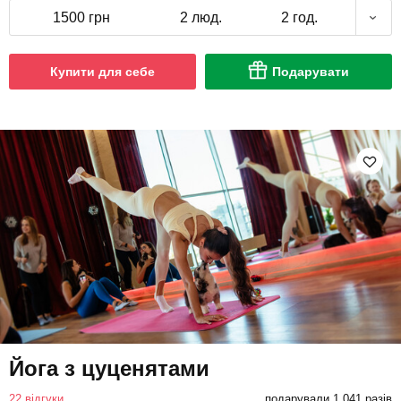
1500 грн
2 люд.
2 год.
Купити для себе
Подарувати
Йога з цуценятами
22 відгуки
подарували 1 041 разів