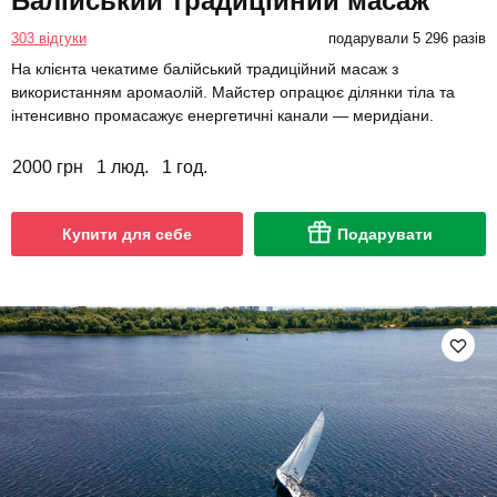
Балійський традиційний масаж
303 відгуки
подарували 5 296 разів
На клієнта чекатиме балійський традиційний масаж з
використанням аромаолій. Майстер опрацює ділянки тіла та
інтенсивно промасажує енергетичні канали — меридіани.
2000 грн
1 люд.
1 год.
Купити для себе
Подарувати