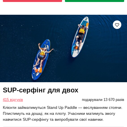
SUP-серфінг для двох
415 відгуків
подарували 13 670 разів
Клієнти займатимуться Stand Up Paddle — веслуванням стоячи.
Плистимуть на дошці, як на плоту. Учасники матимуть змогу
навчитися SUP-серфінгу та випробувати свої навички.