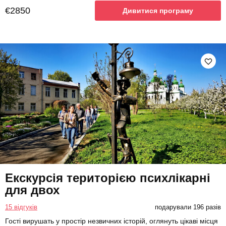
€2850
Дивитися програму
Екскурсія територією психлікарні
для двох
15 відгуків
подарували 196 разів
Гості вирушать у простір незвичних історій, оглянуть цікаві місця