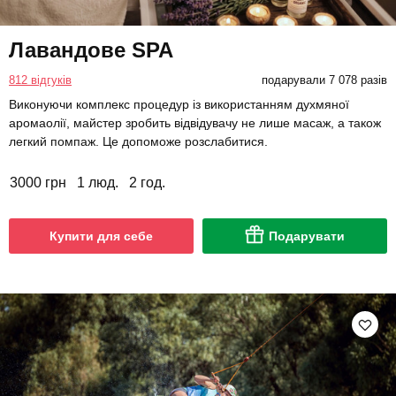
Лавандове SPA
812 відгуків
подарували 7 078 разів
Виконуючи комплекс процедур із використанням духмяної
аромаолії, майстер зробить відвідувачу не лише масаж, а також
легкий помпаж. Це допоможе розслабитися.
3000 грн
1 люд.
2 год.
Купити для себе
Подарувати