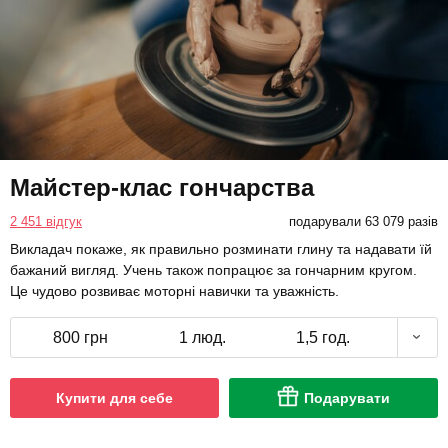
Майстер-клас гончарства
2 451 відгук
подарували 63 079 разів
Викладач покаже, як правильно розминати глину та надавати їй
бажаний вигляд. Учень також попрацює за гончарним кругом.
Це чудово розвиває моторні навички та уважність.
800 грн
1 люд.
1,5 год.
Купити для себе
Подарувати