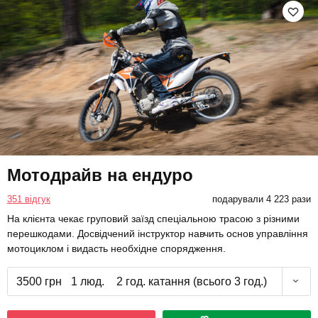
Мотодрайв на ендуро
351 відгук
подарували 4 223 рази
На клієнта чекає груповий заїзд спеціальною трасою з різними
перешкодами. Досвідчений інструктор навчить основ управління
мотоциклом і видасть необхідне спорядження.
3500 грн
1 люд.
2 год. катання (всього 3 год.)