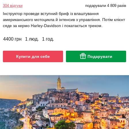
304 відгуки
подарували 4 809 разів
Інструктор проведе вступний бриф із влаштування
американського мотоцикла й інтенсив з управління. Потім клієнт
сяде за кермо Harley-Davidson і покатається треком.
4400 грн
1 люд.
1 год.
Купити для себе
Подарувати