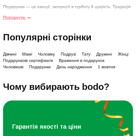
Подарунки — це емоції, загорнуті в турботу й щирість. Традиція
дарувати один одному подарунки існує з незапам'ятних часів. У
Розгорнути
різні епохи цей ритуал проходив за своїми правилами, які з
століття в століття змінювалися, удосконалювалися. Ще кілька
століть тому піднесення дарів винуватцю свята представляло
Популярні сторінки
собою пишну церемонію з реверансами, пафосними
промовами і справжнім змаганням - чий подарунок дорожче,
красивіше, екзотичніше.
Дівчині
Мамі
Чоловіку
Подрузі
Тату
Дружині
Жінці
Подарункові сертифікати
Враження в подарунок
В наші часи до вручення презентів відносяться набагато
Чоловікові
Подарунки
День народження
1 жовтня
простіше, але певні правила і звичаї все ж збереглися. Перш за
Хлопцю
Black Friday
все, як і в минулі часи, дари є символом поваги, любові,
побажання успіху. І нехай сьогодні немає строгих правил, що
Чому вибирають bodo?
можна, а що не можна дарувати тієї чи іншої людини, тим не
менш, кожному з нас до болю знайомі емоції, які супроводжують
одвічне питання «Що подарувати?».
З цим питанням ми стикаємося кілька разів на рік.
Що
подарувати чоловікові
,
який подарунок зробити дівчині
,
Гарантія якості та ціни
батькам, братам/сестрам, нареченій, чоловіку/дружині, дітям,
друзям, колегам, шефу, партнеру по бізнесу, вчителю, лікарю