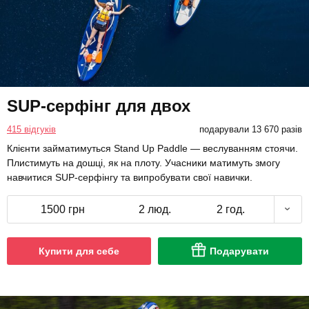
SUP-серфінг для двох
415 відгуків
подарували 13 670 разів
Клієнти займатимуться Stand Up Paddle — веслуванням стоячи.
Плистимуть на дошці, як на плоту. Учасники матимуть змогу
навчитися SUP-серфінгу та випробувати свої навички.
1500 грн
2 люд.
2 год.
Купити для себе
Подарувати