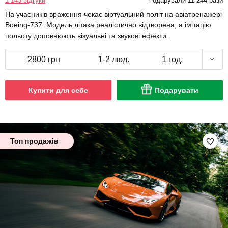
1 143 відгуки
подарували 11 244 рази
На учасників враження чекає віртуальний політ на авіатренажері
Boeing-737. Модель літака реалістично відтворена, а імітацію
польоту доповнюють візуальні та звукові ефекти.
2800 грн
1-2 люд.
1 год.
Купити для себе
Подарувати
Топ продажів