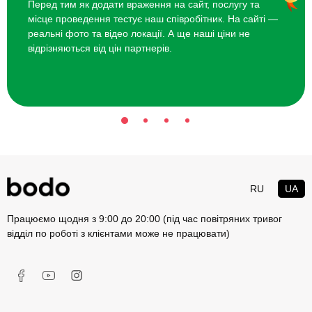
Перед тим як додати враження на сайт, послугу та
або людині, яка зробила вам послугу? Що купити в
подарунок
місце проведення тестує наш співробітник. На сайті —
на день народження
, ювілей, професійне свято,
подарунки на
реальні фото та відео локації. А ще наші ціни не
Новий рік
,
подарунок на річницю стосунків
, на весілля,
відрізняються від цін партнерів.
подарунок на 8 Березня
, День матері або
подарунок на День
святого Валентина
? І цей список можна продовжувати до
нескінченності. Адже майже всі свята повторюються рік у рік, і
коло близьких людей, як правило, десятиліттями не змінюється.
І не дивно, що рано чи пізно ідеї презентів закінчуються. Але
тільки не у клієнтів інтернет-магазину подарунків bodo, до послуг
яких — сотні незвичайних, ексклюзивних та неймовірно крутих
подарунків на всі випадки життя, з доставкою до адресата.
Сайт bodo.ua – чудове рішення,
RU
UA
щоб купити оригінальні
Працюємо щодня з 9:00 до 20:00 (під час повітряних тривог
подарунки
відділ по роботі з клієнтами може не працювати)
bodo — це магазин найцікавіших, найкреативніших, унікальних і
на 100% оригінальних подарунків для родичів, друзів і колег.
Однак наш асортимент кардинально відрізняється від того, що
пропонують багато інших магазинів подарунків, тому що ми