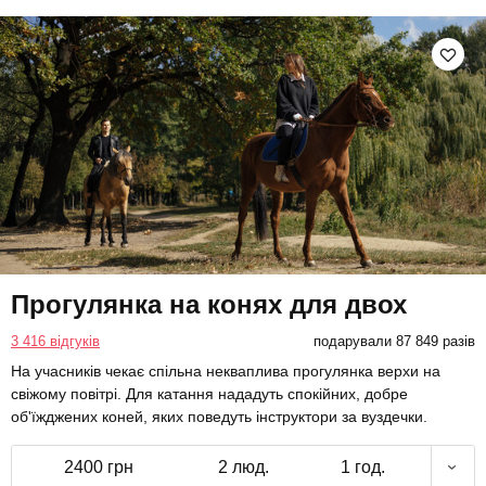
Прогулянка на конях для двох
3 416 відгуків
подарували 87 849 разів
На учасників чекає спільна некваплива прогулянка верхи на
свіжому повітрі. Для катання нададуть спокійних, добре
об'їжджених коней, яких поведуть інструктори за вуздечки.
2400 грн
2 люд.
1 год.