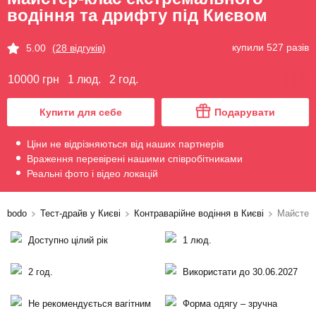
водіння та дрифту під Києвом
купили 527 разів
5.00
(28 відгуків)
10000 грн
1 люд.
2 год.
Купити для себе
Подарувати
Ціни не відрізняються від наших партнерів
Враження перевірені нашими співробітниками
Реальні фото і відео локацій
bodo
Тест-драйв у Києві
Контраварійне водіння в Києві
Майстер-
Доступно цілий рік
1 люд.
2 год.
Використати до 30.06.2027
Не рекомендується вагітним
Форма одягу – зручна