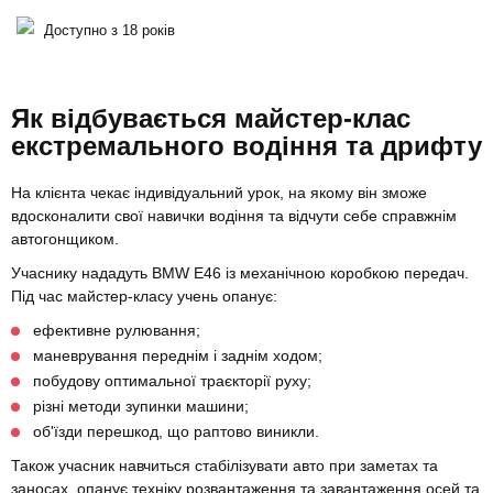
Доступно з 18 років
Як відбувається майстер-клас
екстремального водіння та дрифту
На клієнта чекає індивідуальний урок, на якому він зможе
вдосконалити свої навички водіння та відчути себе справжнім
автогонщиком.
Учаснику нададуть BMW E46 із механічною коробкою передач.
Під час майстер-класу учень опанує:
ефективне рулювання;
маневрування переднім і заднім ходом;
побудову оптимальної траєкторії руху;
різні методи зупинки машини;
об'їзди перешкод, що раптово виникли.
Також учасник навчиться стабілізувати авто при заметах та
заносах, опанує техніку розвантаження та завантаження осей та