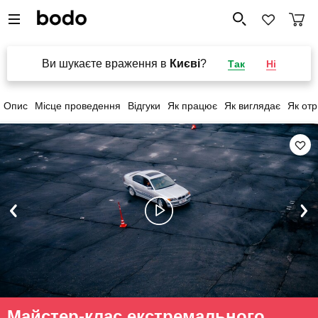
Ви шукаєте враження в
Києві
?
Так
Ні
Опис
Місце проведення
Відгуки
Як працює
Як виглядає
Як от
Майстер-клас екстремального