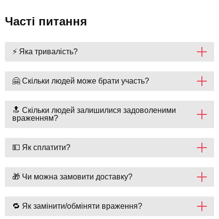
Часті питання
⚡ Яка тривалість?
🤗 Скільки людей може брати участь?
🔝 Скільки людей залишилися задоволеними
враженням?
💵 Як сплатити?
🎁 Чи можна замовити доставку?
🔁 Як замінити/обміняти враження?