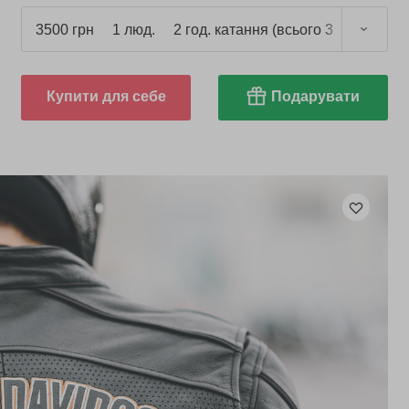
3500 грн
1 люд.
2 год. катання (всього 3 год.)
Купити для себе
Подарувати