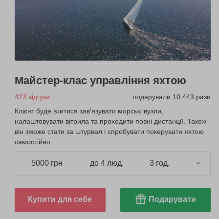
Майстер-клас управління яхтою
423 відгуки
подарували 10 443 рази
Клієнт буде вчитися зав'язувати морські вузли,
налаштовувати вітрила та проходити повні дистанції. Також
він зможе стати за штурвал і спробувати покерувати яхтою
самостійно.
5000 грн
до 4 люд.
3 год.
Купити для себе
Подарувати