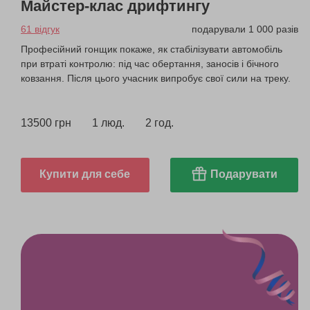
Майстер-клас дрифтингу
61 відгук
подарували 1 000 разів
Професійний гонщик покаже, як стабілізувати автомобіль
при втраті контролю: під час обертання, заносів і бічного
ковзання. Після цього учасник випробує свої сили на треку.
13500 грн
1 люд.
2 год.
Купити для себе
Подарувати