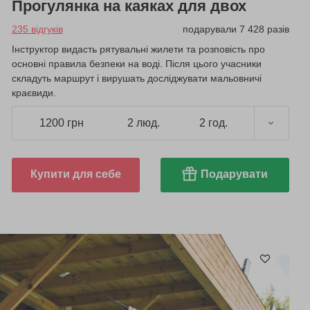
Прогулянка на каяках для двох
235 відгуків
подарували 7 428 разів
Інструктор видасть рятувальні жилети та розповість про
основні правила безпеки на воді. Після цього учасники
складуть маршрут і вирушать досліджувати мальовничі
краєвиди.
1200 грн
2 люд.
2 год.
Купити для себе
Подарувати