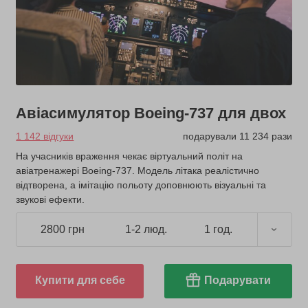
Авіасимулятор Boeing-737 для двох
1 142 відгуки
подарували 11 234 рази
На учасників враження чекає віртуальний політ на
авіатренажері Boeing-737. Модель літака реалістично
відтворена, а імітацію польоту доповнюють візуальні та
звукові ефекти.
2800 грн
1-2 люд.
1 год.
Купити для себе
Подарувати