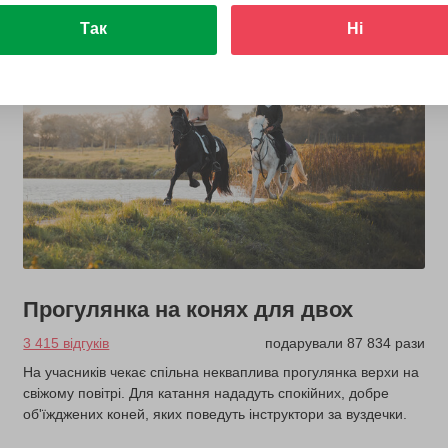
Так
Ні
Прогулянка на конях для двох
3 415 відгуків
подарували 87 834 рази
На учасників чекає спільна некваплива прогулянка верхи на
свіжому повітрі. Для катання нададуть спокійних, добре
об'їжджених коней, яких поведуть інструктори за вуздечки.