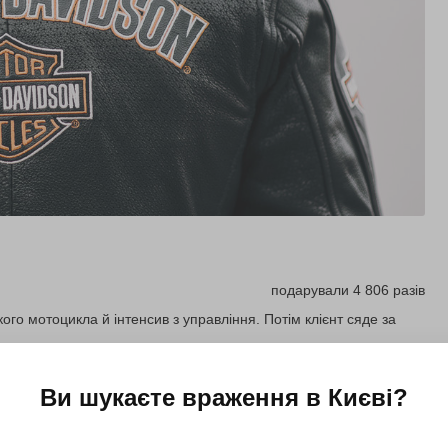
подарували 4 806 разів
го мотоцикла й інтенсив з управління. Потім клієнт сяде за
Ви шукаєте враження в
Києві
?
Купити для себе
Подарувати