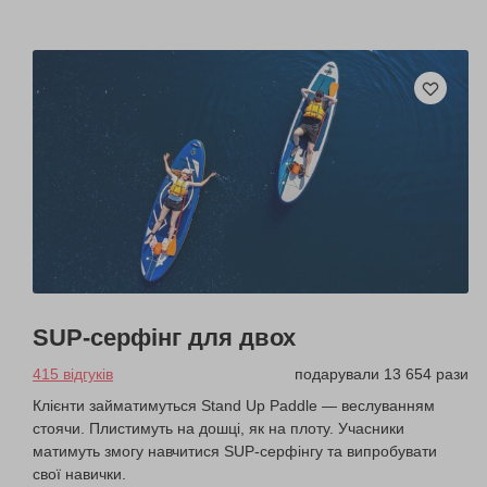
SUP-серфінг для двох
415 відгуків
подарували 13 654 рази
Клієнти займатимуться Stand Up Paddle — веслуванням
стоячи. Плистимуть на дошці, як на плоту. Учасники
матимуть змогу навчитися SUP-серфінгу та випробувати
свої навички.