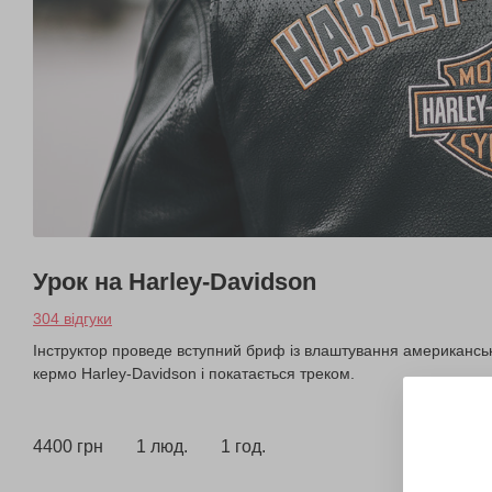
Урок на Harley-Davidson
304 відгуки
Інструктор проведе вступний бриф із влаштування американсько
кермо Harley-Davidson і покатається треком.
4400 грн
1 люд.
1 год.