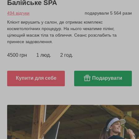
Балійське SPA
494 відгуки
подарували 5 564 рази
Клієнт вирушить у салон, де отримає комплекс
косметологічних процедур. На нього чекатиме пілінг,
цілющий масаж тіла та обличчя. Сеанс розслабить та
принесе задоволення.
4500 грн
1 люд.
2 год.
Купити для себе
Подарувати