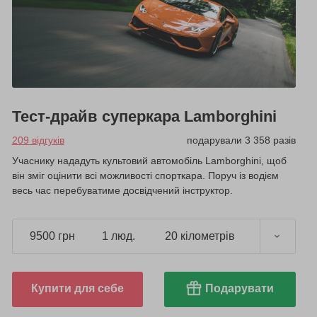
Тест-драйв суперкара Lamborghini
209 відгуків
подарували 3 358 разів
Учаснику нададуть культовий автомобіль Lamborghini, щоб
він зміг оцінити всі можливості спорткара. Поруч із водієм
весь час перебуватиме досвідчений інструктор.
9500 грн
1 люд.
20 кілометрів
Купити для себе
Подарувати