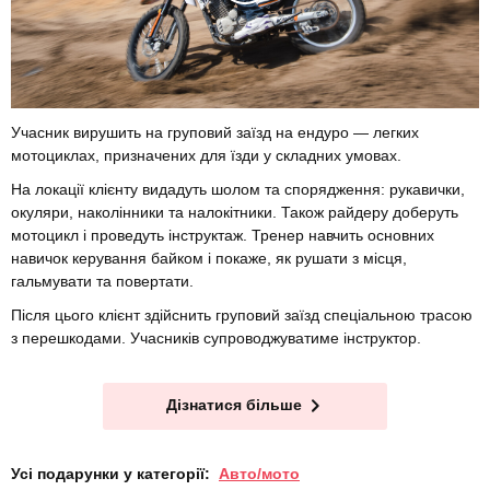
Учасник вирушить на груповий заїзд на ендуро — легких
мотоциклах, призначених для їзди у складних умовах.
На локації клієнту видадуть шолом та спорядження: рукавички,
окуляри, наколінники та налокітники. Також райдеру доберуть
мотоцикл і проведуть інструктаж. Тренер навчить основних
навичок керування байком і покаже, як рушати з місця,
гальмувати та повертати.
Після цього клієнт здійснить груповий заїзд спеціальною трасою
з перешкодами. Учасників супроводжуватиме інструктор.
Дізнатися більше
Усі подарунки у категорії:
Авто/мото