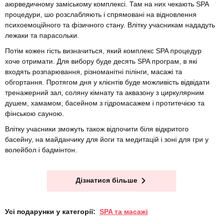
аюрведичному заміському комплексі. Там на них чекають SPA
процедури, шо розслабляють і спрямовані на відновлення
психоемоційного та фізичного стану. Влітку учасникам нададуть
лежаки та парасольки.
Потім кожен гість визначиться, який комплекс SPA процедур
хоче отримати. Для вибору буде десять SPA програм, в які
входять розпарювання, різноманітні пілінги, масажі та
обгортання. Протягом дня у клієнтів буде можливість відвідати
тренажерний зал, соляну кімнату та аквазону з циркулярним
душем, хамамом, басейном з гідромасажем і протитечією та
фінською сауною.
Влітку учасники зможуть також відпочити біля відкритого
басейну, на майданчику для йоги та медитацій і зоні для гри у
волейбол і бадмінтон.
Дізнатися більше
Усі подарунки у категорії:
SPA та масажі