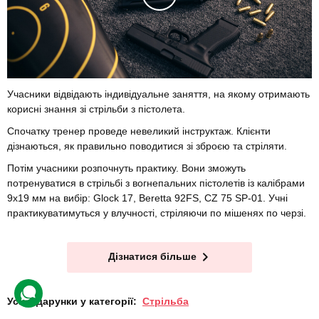
Учасники відвідають індивідуальне заняття, на якому отримають
корисні знання зі стрільби з пістолета.
Спочатку тренер проведе невеликий інструктаж. Клієнти
дізнаються, як правильно поводитися зі зброєю та стріляти.
Потім учасники розпочнуть практику. Вони зможуть
потренуватися в стрільбі з вогнепальних пістолетів із калібрами
9х19 мм на вибір: Glock 17, Beretta 92FS, CZ 75 SP-01. Учні
практикуватимуться у влучності, стріляючи по мішенях по черзі.
Дізнатися більше
Усі подарунки у категорії:
Стрільба