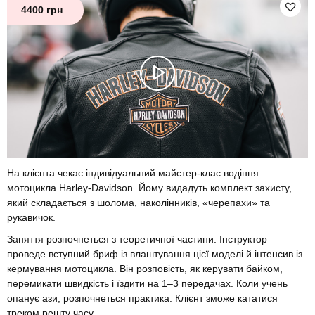
4400 грн
На клієнта чекає індивідуальний майстер-клас водіння
мотоцикла Harley-Davidson. Йому видадуть комплект захисту,
який складається з шолома, наколінників, «черепахи» та
рукавичок.
Заняття розпочнеться з теоретичної частини. Інструктор
проведе вступний бриф із влаштування цієї моделі й інтенсив із
кермування мотоцикла. Він розповість, як керувати байком,
перемикати швидкість і їздити на 1–3 передачах. Коли учень
опанує ази, розпочнеться практика. Клієнт зможе кататися
треком решту часу.