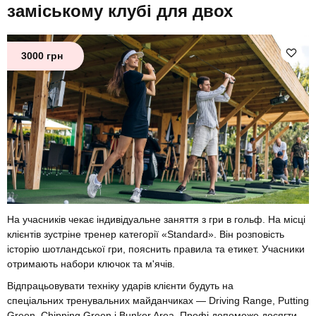
заміському клубі для двох
3000 грн
На учасників чекає індивідуальне заняття з гри в гольф. На місці
клієнтів зустріне тренер категорії «Standard». Він розповість
історію шотландської гри, пояснить правила та етикет. Учасники
отримають набори ключок та м'ячів.
Відпрацьовувати техніку ударів клієнти будуть на
спеціальних тренувальних майданчиках — Driving Range, Putting
Green, Chipping Green і Bunker Area. Профі допоможе досягти