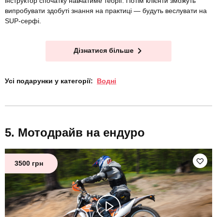
інструктор спочатку навчатиме теорії. Потім клієнти зможуть
випробувати здобуті знання на практиці — будуть веслувати на
SUP-серфі.
Дізнатися більше
Усі подарунки у категорії:
Водні
Мотодрайв на ендуро
3500 грн