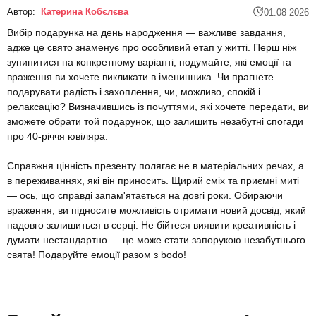
Автор:
Катерина Кобєлєва
01.08 2026
Вибір подарунка на день народження — важливе завдання,
адже це свято знаменує про особливий етап у житті. Перш ніж
зупинитися на конкретному варіанті, подумайте, які емоції та
враження ви хочете викликати в іменинника. Чи прагнете
подарувати радість і захоплення, чи, можливо, спокій і
релаксацію? Визначившись із почуттями, які хочете передати, ви
зможете обрати той подарунок, що залишить незабутні спогади
про 40-річчя ювіляра.
Справжня цінність презенту полягає не в матеріальних речах, а
в переживаннях, які він приносить. Щирий сміх та приємні миті
— ось, що справді запам'ятається на довгі роки. Обираючи
враження, ви підносите можливість отримати новий досвід, який
надовго залишиться в серці. Не бійтеся виявити креативність і
думати нестандартно — це може стати запорукою незабутнього
свята! Подаруйте емоції разом з bodo!