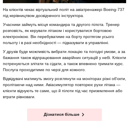
На клієнтів чекає віртуальний політ на авіатренажері Boeing-737
під керівництвом досвідченого інструктора.
Учасники займуть місця командира та другого пілота. Тренер
розповість, як керувати літаком і користуватися бортовою
електронікою. Він перебуватиме на борту протягом усього
польоту і в разі необхідності — підказувати в управлінні.
У друзів буде можливість вибрати локацію та погодні умови, а за
бажання також відпрацювання аварійних ситуацій у небі. Клієнти
потренуються злітати та сідати, а також впевнено тримати курс.
Послуга проходитиме по черзі для кожного.
Відвідувачі матимуть змогу розглянути на моніторах різні об'єкти,
пролітаючи над ними. Авіасимулятор повторює рухи літака —
клієнти відчують те саме, що й пілоти під час приземлення або
втрати рівноваги.
Дізнатися більше