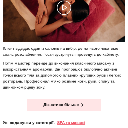
Клієнт відвідає один із салонів на вибір, де на нього чекатиме
сеанс розслаблення. Гостя зустрінуть і проведуть до кабінету.
Потім майстер перейде до виконання класичного масажу з
використанням аромаолій. Він пропрацює біологічно активні
точки всього тіла за допомогою плавних кругових рухів і легких
розтирань. Професіонал м'яко розімне ноги, руки, спину та
шийно-комірцеву зону.
Дізнатися більше
Усі подарунки у категорії:
SPA та масажі