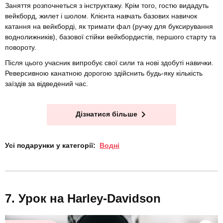
Заняття розпочнеться з інструктажу. Крім того, гостю видадуть
вейкборд, жилет і шолом. Клієнта навчать базових навичок
катання на вейкборді, як тримати фал (ручку для буксирування
воднолижників), базової стійки вейкбордистів, першого старту та
повороту.
Після цього учасник випробує свої сили та нові здобуті навички.
Реверсивною канатною дорогою здійснить будь-яку кількість
заїздів за відведений час.
Дізнатися більше
Усі подарунки у категорії:
Водні
Урок на Harley-Davidson