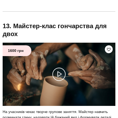
Майстер-клас гончарства для
двох
1600 грн
На учасників чекає творче групове заняття. Майстер навчить
розминати глину, надавати їй бажаний вид і формувати деталі