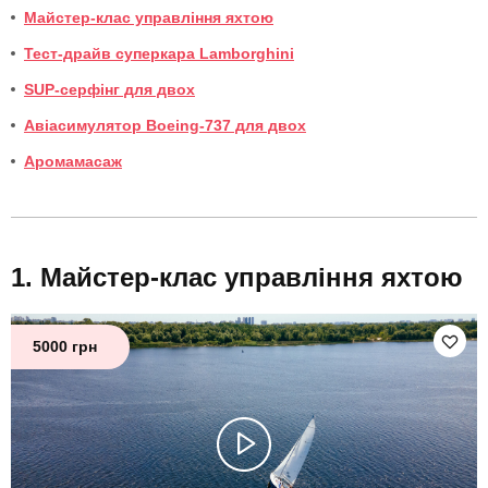
Майстер-клас управління яхтою
Тест-драйв суперкара Lamborghini
SUP-серфінг для двох
Авіасимулятор Boeing-737 для двох
Аромамасаж
Майстер-клас управління яхтою
5000 грн