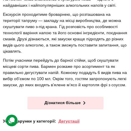
найдавніших і найпопулярніших алкогольних напоїв у світі.
Екскурсія проходитиме броварнею, що розташована на
території тапруму — закладу на місці виробництва, де можна
скуштувати пиво з-під крана. Гід розповість про особливості
технології варіння напою та його основні інгредієнти, поєднання
смаків. Друзі дізнаються, які закуски краще підходять до різних
видів цього алкоголю, а також зможуть поставити запитання, що
цікавлять.
Потім учасники перейдуть до барної стійки, щоб скуштувати
місцеві сорти пива. Бармен розкаже про асортимент та як
правильно дегустувати напій. Кожному подадуть 6 видів пива на
вибір об'ємом по 100 мл. Окрім того, гостям запропонують легкі
закуски, до яких входять в’ялене мʼясо й картопля фрі з соусом.
Дізнатися більше
Усі подарунки у категорії:
Дегустації