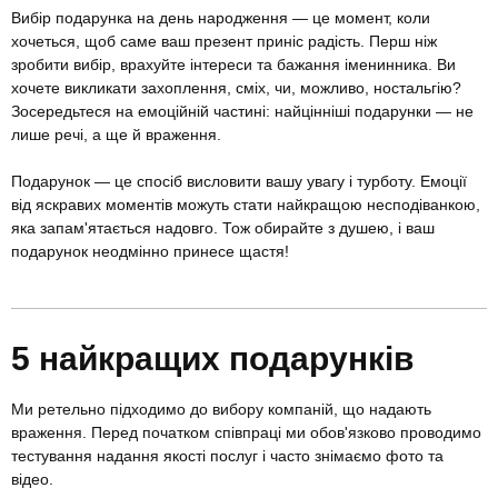
Вибір подарунка на день народження — це момент, коли
хочеться, щоб саме ваш презент приніс радість. Перш ніж
зробити вибір, врахуйте інтереси та бажання іменинника. Ви
хочете викликати захоплення, сміх, чи, можливо, ностальгію?
Зосередьтеся на емоційній частині: найцінніші подарунки — не
лише речі, а ще й враження.
Подарунок — це спосіб висловити вашу увагу і турботу. Емоції
від яскравих моментів можуть стати найкращою несподіванкою,
яка запам'ятається надовго. Тож обирайте з душею, і ваш
подарунок неодмінно принесе щастя!
5 найкращих подарунків
Ми ретельно підходимо до вибору компаній, що надають
враження. Перед початком співпраці ми обов'язково проводимо
тестування надання якості послуг і часто знімаємо фото та
відео.