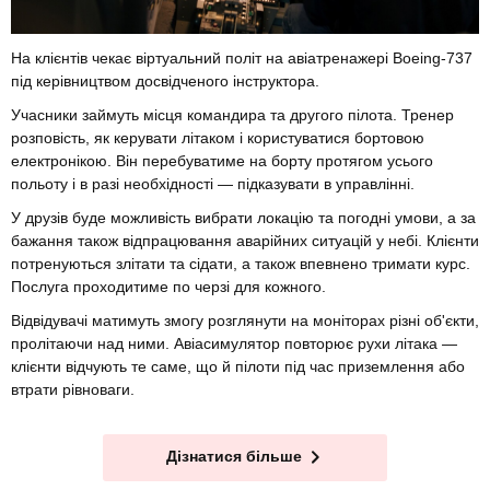
На клієнтів чекає віртуальний політ на авіатренажері Boeing-737
під керівництвом досвідченого інструктора.
Учасники займуть місця командира та другого пілота. Тренер
розповість, як керувати літаком і користуватися бортовою
електронікою. Він перебуватиме на борту протягом усього
польоту і в разі необхідності — підказувати в управлінні.
У друзів буде можливість вибрати локацію та погодні умови, а за
бажання також відпрацювання аварійних ситуацій у небі. Клієнти
потренуються злітати та сідати, а також впевнено тримати курс.
Послуга проходитиме по черзі для кожного.
Відвідувачі матимуть змогу розглянути на моніторах різні об'єкти,
пролітаючи над ними. Авіасимулятор повторює рухи літака —
клієнти відчують те саме, що й пілоти під час приземлення або
втрати рівноваги.
Дізнатися більше