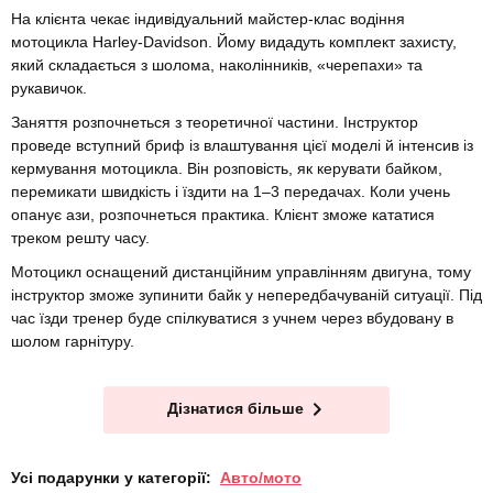
На клієнта чекає індивідуальний майстер-клас водіння
мотоцикла Harley-Davidson. Йому видадуть комплект захисту,
який складається з шолома, наколінників, «черепахи» та
рукавичок.
Заняття розпочнеться з теоретичної частини. Інструктор
проведе вступний бриф із влаштування цієї моделі й інтенсив із
кермування мотоцикла. Він розповість, як керувати байком,
перемикати швидкість і їздити на 1–3 передачах. Коли учень
опанує ази, розпочнеться практика. Клієнт зможе кататися
треком решту часу.
Мотоцикл оснащений дистанційним управлінням двигуна, тому
інструктор зможе зупинити байк у непередбачуваній ситуації. Під
час їзди тренер буде спілкуватися з учнем через вбудовану в
шолом гарнітуру.
Дізнатися більше
Усі подарунки у категорії:
Авто/мото