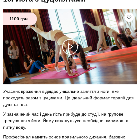
1100 грн
Учасник враження відвідає унікальне заняття з йоги, яке
проходить разом з цуциками. Це ідеальний формат терапії для
душі та тіла.
У зазначений час і день гість прибуде до студії, на групове
тренування з йоги. Йому видадуть усе необхідне: килимок та
питну воду.
Професіонал навчить основ правильного дихання, базових