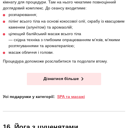
кімнату для процедури. Там на нього чекатиме повноцінний
доглядовий комплекс. До сеансу входитиме:
розпарювання;
пілінг всього тіла на основі кокосової олії, скрабу із квасцовим
каменем (алунітом) та аромаолій;
цілющий балійський масаж всього тіла
— східна техніка з глибоким опрацюванням м'язів, м'якими
розтягуваннями та ароматерапією;
масаж обличчя і голови.
Процедура допоможе розслабитися та подолати втому.
Дізнатися більше
Усі подарунки у категорії:
SPA та масажі
Йога з цуценятами