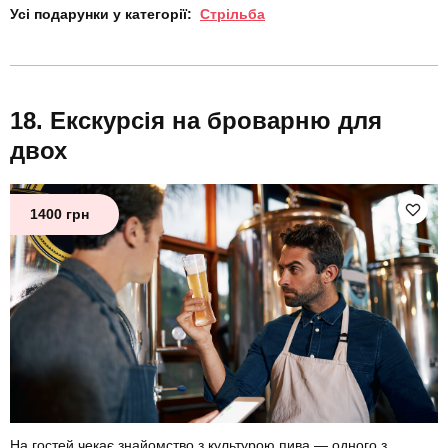
Усі подарунки у категорії:
Стрільба
Екскурсія на броварню для
двох
1400 грн
На гостей чекає знайомство з культурою пива — одного з