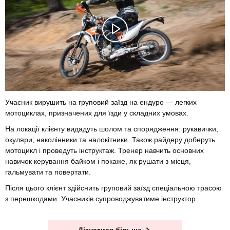
Учасник вирушить на груповий заїзд на ендуро — легких
мотоциклах, призначених для їзди у складних умовах.
На локації клієнту видадуть шолом та спорядження: рукавички,
окуляри, наколінники та налокітники. Також райдеру доберуть
мотоцикл і проведуть інструктаж. Тренер навчить основних
навичок керування байком і покаже, як рушати з місця,
гальмувати та повертати.
Після цього клієнт здійснить груповий заїзд спеціальною трасою
з перешкодами. Учасників супроводжуватиме інструктор.