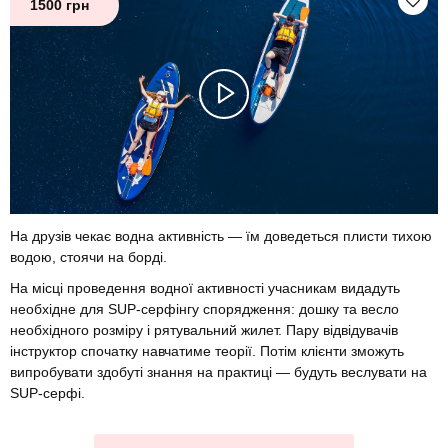
1500 грн
На друзів чекає водна активність — їм доведеться плисти тихою
водою, стоячи на борді.
На місці проведення водної активності учасникам видадуть
необхідне для SUP-серфінгу спорядження: дошку та весло
необхідного розміру і рятувальний жилет. Пару відвідувачів
інструктор спочатку навчатиме теорії. Потім клієнти зможуть
випробувати здобуті знання на практиці — будуть веслувати на
SUP-серфі.