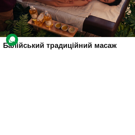
Балійський традиційний масаж
304 відгуки
подарували 5 304 рази
На клієнта чекатиме балійський традиційний масаж з
використанням аромаолій. Майстер опрацює ділянки тіла та
інтенсивно промасажує енергетичні канали — меридіани.
2000 грн
1 люд.
1 год.
Купити для себе
Подарувати