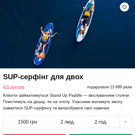
SUP-серфінг для двох
415 відгуків
подарували 13 689 разів
Клієнти займатимуться Stand Up Paddle — веслуванням стоячи.
Плистимуть на дошці, як на плоту. Учасники матимуть змогу
навчитися SUP-серфінгу та випробувати свої навички.
1500 грн
2 люд.
2 год.