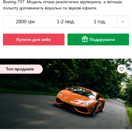
Boeing-737. Модель літака реалістично відтворена, а імітацію
польоту доповнюють візуальні та звукові ефекти.
2800 грн
1-2 люд.
1 год.
Купити для себе
Подарувати
Топ продажів