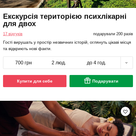
Екскурсія територією психлікарні
для двох
17 відгуків
подарували 200 разів
Гості вирушать у простір незвичних історій, оглянуть цікаві місця
та відкриють нові факти.
700 грн
2 люд.
до 4 год.
Купити для себе
Подарувати