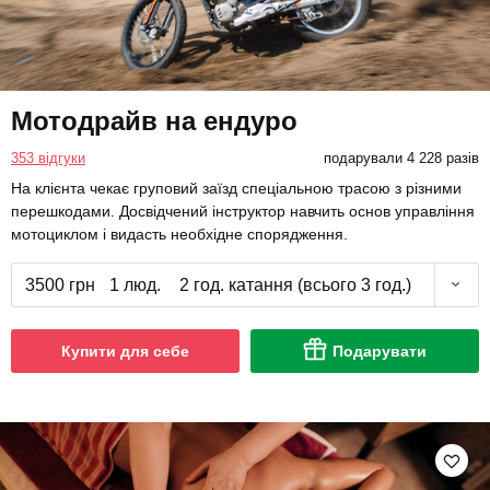
Мотодрайв на ендуро
353 відгуки
подарували 4 228 разів
На клієнта чекає груповий заїзд спеціальною трасою з різними
перешкодами. Досвідчений інструктор навчить основ управління
мотоциклом і видасть необхідне спорядження.
3500 грн
1 люд.
2 год. катання (всього 3 год.)
Купити для себе
Подарувати