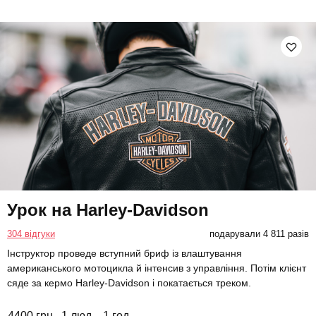
Урок на Harley-Davidson
304 відгуки
подарували 4 811 разів
Інструктор проведе вступний бриф із влаштування
американського мотоцикла й інтенсив з управління. Потім клієнт
сяде за кермо Harley-Davidson і покатається треком.
4400 грн
1 люд.
1 год.