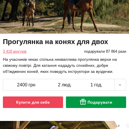
Прогулянка на конях для двох
3 418 відгуків
подарували 87 864 рази
На учасників чекає спільна некваплива прогулянка верхи на
свіжому повітрі. Для катання нададуть спокійних, добре
об'їжджених коней, яких поведуть інструктори за вуздечки.
2400 грн
2 люд.
1 год.
Купити для себе
Подарувати