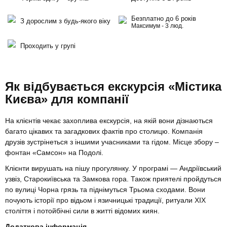
Безплатно до 6 років
З дорослим з будь-якого віку
Максимум - 3 люд.
Проходить у групі
Як відбувається екскурсія «Містика
Києва» для компанії
На клієнтів чекає захоплива екскурсія, на якій вони дізнаються
багато цікавих та загадкових фактів про столицю. Компанія
друзів зустрінеться з іншими учасниками та гідом. Місце збору –
фонтан «Самсон» на Подолі.
Клієнти вирушать на пішу прогулянку. У програмі — Андріївський
узвіз, Старокиївська та Замкова гора. Також приятелі пройдуться
по вулиці Чорна грязь та піднімуться Трьома сходами. Вони
почують історії про відьом і язичницькі традиції, ритуали XIX
століття і потойбічні сили в житті відомих киян.
Додаткова інформація