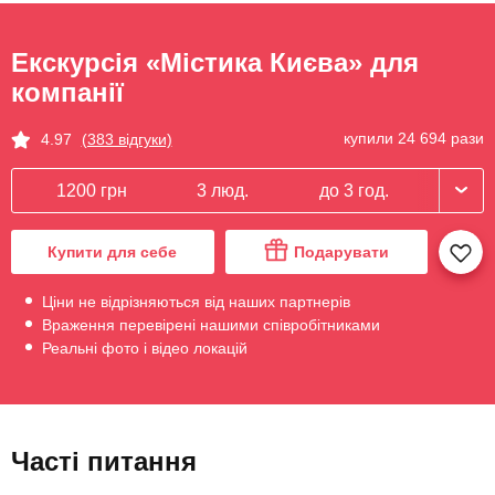
Екскурсія «Містика Києва» для
компанії
купили 24 694 рази
4.97
(383 відгуки)
1200 грн
3 люд.
до 3 год.
Купити для себе
Подарувати
Ціни не відрізняються від наших партнерів
Враження перевірені нашими співробітниками
Реальні фото і відео локацій
Часті питання