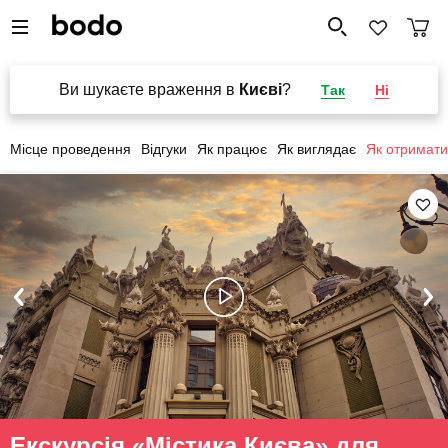
Ви шукаєте враження в
Києві
?
Так
Ні
Місце проведення
Відгуки
Як працює
Як виглядає
Як отримати
Екскурсія «Містика Києва» для