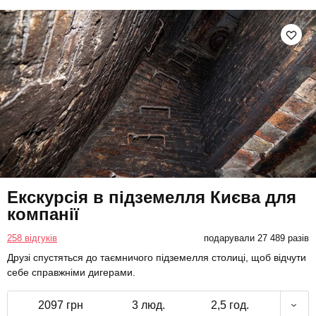
Екскурсія в підземелля Києва для
компанії
258 відгуків
подарували 27 489 разів
Друзі спустяться до таємничого підземелля столиці, щоб відчути
себе справжніми дигерами.
2097 грн
3 люд.
2,5 год.