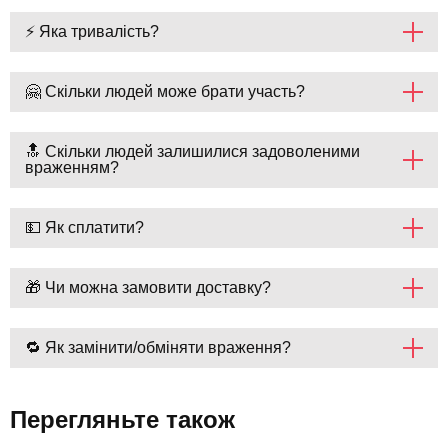
⚡ Яка тривалість?
🤗 Скільки людей може брати участь?
🔝 Скільки людей залишилися задоволеними
враженням?
💵 Як сплатити?
🎁 Чи можна замовити доставку?
🔁 Як замінити/обміняти враження?
Перегляньте також