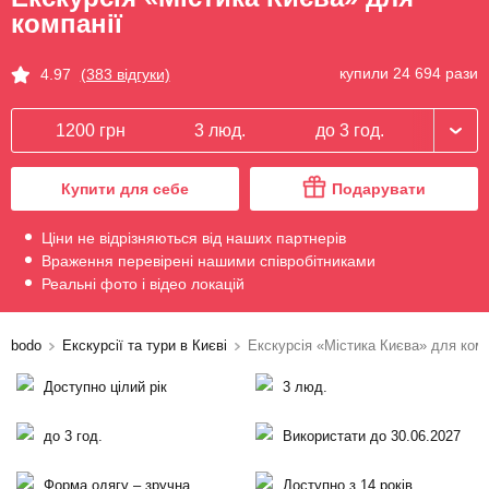
компанії
купили 24 694 рази
4.97
(383 відгуки)
1200 грн
3 люд.
до 3 год.
Купити для себе
Подарувати
Ціни не відрізняються від наших партнерів
Враження перевірені нашими співробітниками
Реальні фото і відео локацій
bodo
Екскурсії та тури в Києві
Екскурсія «Містика Києва» для комп
Доступно цілий рік
3 люд.
до 3 год.
Використати до 30.06.2027
Форма одягу – зручна
Доступно з 14 років