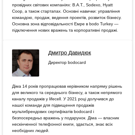
провідних світових компаніях: B.A.T., Sodexo, Hyatt
Coop, а також стартапах. Основні навички: управління
командою, продаж, ведення проектів, розвиток бізнесу.
Основна зона відповідальності Емре в bodo Turkey —
підключення нових вражень та корпоративні продажі.
Дмитро Давидюк
Директор bodocard
Діма 14 років пропрацював керівником напряму рішень
для великого та середнього бізнесу, а також непрямого
каналу продажів у lifecell. У 2021 році долучився до
нашої команди для підвищення продажів
мультибрендових сертифікатів bodocard і
безпосередньо вражень у подарунок. Діма — власник
нескінченної телефонної книги, здається, знає всіх
необхідних людей.