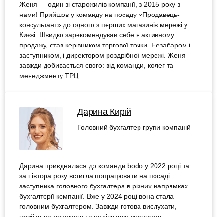
Женя — один зі старожилів компанії, з 2015 року з
нами! Прийшов у команду на посаду «Продавець-
консультант» до одного з перших магазинів мережі у
Києві. Швидко зарекомендував себе в активному
продажу, став керівником торгової точки. Незабаром і
заступником, і директором роздрібної мережі. Женя
завжди добивається свого: від команди, колег та
менеджменту ТРЦ.
Дарина Кирій
Головний бухгалтер групи компаній
Дарина приєдналася до команди bodo у 2022 році та
за півтора року встигла попрацювати на посаді
заступника головного бухгалтера в різних напрямках
бухгалтерії компанії. Вже у 2024 році вона стала
головним бухгалтером. Завжди готова вислухати,
прийти на допомогу та поділитися знаннями.