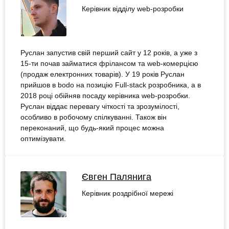
Керівник відділу web-розробки
Руслан запустив свій перший сайт у 12 років, а уже з
15-ти почав займатися фрілансом та web-комерцією
(продаж електронних товарів). У 19 років Руслан
прийшов в bodo на позицію Full-stack розробника, а в
2018 році обійняв посаду керівника web-розробки.
Руслан віддає перевагу чіткості та зрозумілості,
особливо в робочому спілкуванні. Також він
переконаний, що будь-який процес можна
оптимізувати.
Євген Палянига
Керівник роздрібної мережі