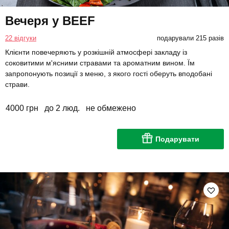
Вечеря у BEEF
22 відгуки
подарували 215 разів
Клієнти повечеряють у розкішній атмосфері закладу із
соковитими м'ясними стравами та ароматним вином. Їм
запропонують позиції з меню, з якого гості оберуть вподобані
страви.
4000 грн
до 2 люд.
не обмежено
Подарувати