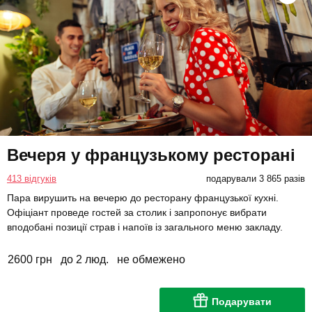
Вечеря у французькому ресторані
413 відгуків
подарували 3 865 разів
Пара вирушить на вечерю до ресторану французької кухні.
Офіціант проведе гостей за столик і запропонує вибрати
вподобані позиції страв і напоїв із загального меню закладу.
2600 грн
до 2 люд.
не обмежено
Подарувати