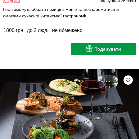
3 відгуки
подарували 26 разів
Гості зможуть обрати позиції з меню та познайомитися зі
смаками сучасної китайської гастрономії.
1800 грн
до 2 люд.
не обмежено
Подарувати