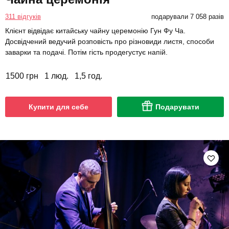
311 відгуків
подарували 7 058 разів
Клієнт відвідає китайську чайну церемонію Гун Фу Ча.
Досвідчений ведучий розповість про різновиди листя, способи
заварки та подачі. Потім гість продегустує напій.
1500 грн
1 люд.
1,5 год.
Купити для себе
Подарувати