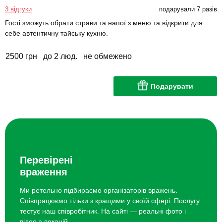
3 відгуки
подарували 7 разів
Гості зможуть обрати страви та напої з меню та відкрити для
себе автентичну тайську кухню.
2500 грн
до 2 люд.
не обмежено
Подарувати
Перевірені
враження
Ми ретельно підбираємо організаторів вражень.
Співпрацюємо тільки з кращими у своїй сфері. Послугу
тестує наш співробітник. На сайті — реальні фото і
відео з локацій.