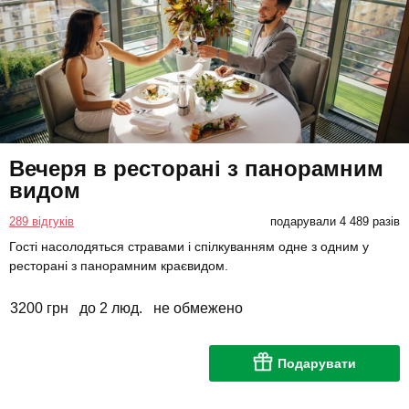
Вечеря в ресторані з панорамним
видом
289 відгуків
подарували 4 489 разів
Гості насолодяться стравами і спілкуванням одне з одним у
ресторані з панорамним краєвидом.
3200 грн
до 2 люд.
не обмежено
Подарувати