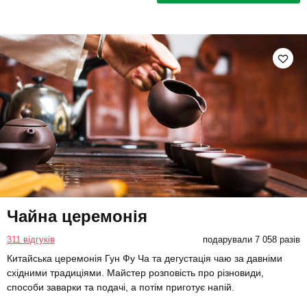
Чайна церемонія
311 відгуків
подарували 7 058 разів
Китайська церемонія Гун Фу Ча та дегустація чаю за давніми
східними традиціями. Майстер розповість про різновиди,
способи заварки та подачі, а потім приготує напій.