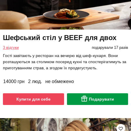
Шефський стіл у BEEF для двох
3 відгуки
подарували 17 разів
Гості завітають у ресторан на вечерю від шеф-кухаря. Вони
розташуються за столиком посеред кухні та спостерігатимуть за
приготуванням страв, а згодом їх продегустують.
14000 грн
2 люд.
не обмежено
Купити для себе
Подарувати