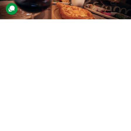
Вечеря в грузинському ресторані
1 055 відгуків
подарували 7 779 разів
Компанія друзів вирушить у тематичний заклад, що
спеціалізується на традиційних стравах грузинської кухні. До їжі
гостям також запропонують вибрати різноманітні напої.
3000 грн
до 3 люд.
не обмежено
Подарувати