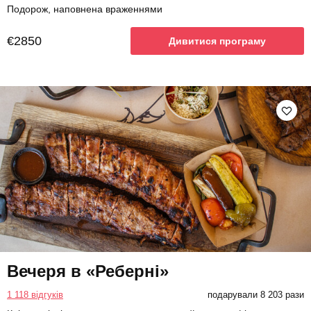
Подорож, наповнена враженнями
€2850
Дивитися програму
Вечеря в «Реберні»
1 118 відгуків
подарували 8 203 рази