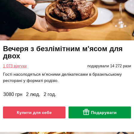
Вечеря з безлімітним м'ясом для
двох
1 073 відгуки
подарували 14 272 рази
Гості насолодяться м'ясними делікатесами в бразильському
ресторані у форматі родізіо.
3080 грн
2 люд.
2 год.
Купити для себе
Подарувати