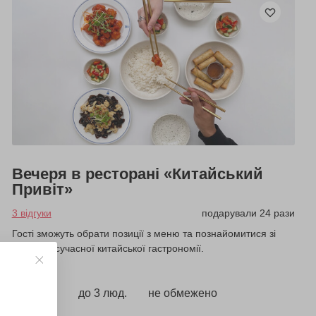
Вечеря в ресторані «Китайський
Привіт»
3 відгуки
подарували 24 рази
Гості зможуть обрати позиції з меню та познайомитися зі
смаками сучасної китайської гастрономії.
2700 грн
до 3 люд.
не обмежено