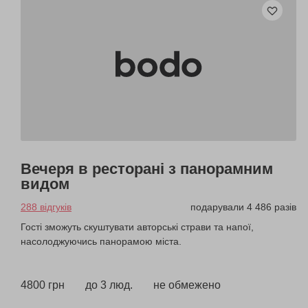
Вечеря в ресторані з панорамним
видом
288 відгуків
подарували 4 486 разів
Гості зможуть скуштувати авторські страви та напої,
насолоджуючись панорамою міста.
4800 грн
до 3 люд.
не обмежено