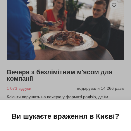
Вечеря з безлімітним м'ясом для
компанії
1 073 відгуки
подарували 14 266 разів
Клієнти вирушать на вечерю у форматі родізіо, де їм
запропонують м'ясні страви та закуски.
Ви шукаєте враження в
Києві
?
6160 грн
4 люд.
2 год.