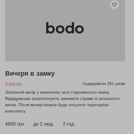
Вечеря в замку
3 відгуки
подарували 261 разів
Затишний вечір у камінному залі старовинного замку.
Відвідувачам запропонують замовити страви із загального
меню. Після вечері можна буде погуляти територією
комплексу.
4600 грн
до 2 люд.
2 год.