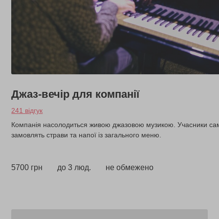
Джаз-вечір для компанії
241 відгук
Компанія насолодиться живою джазовою музикою. Учасники само
замовлять страви та напої із загального меню.
5700 грн
до 3 люд.
не обмежено