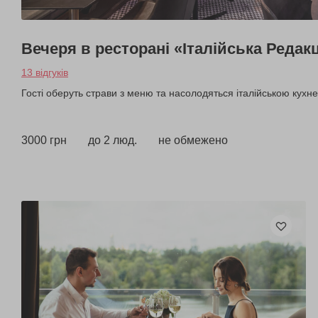
Вечеря в ресторані «Італійська Редак
13 відгуків
Гості оберуть страви з меню та насолодяться італійською кухн
3000 грн
до 2 люд.
не обмежено