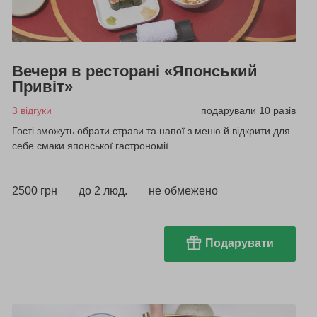
Вечеря в ресторані «Японський
Привіт»
3 відгуки
подарували 10 разів
Гості зможуть обрати страви та напої з меню й відкрити для
себе смаки японської гастрономії.
2500 грн
до 2 люд.
не обмежено
Подарувати