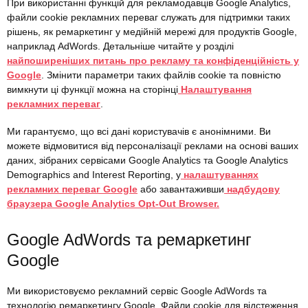
При використанні функцій для рекламодавців Google Analytics,
файли cookie рекламних переваг служать для підтримки таких
рішень, як ремаркетинг у медійній мережі для продуктів Google,
наприклад AdWords. Детальніше читайте у розділі
найпоширеніших питань про рекламу та конфіденційність у
Google
. Змінити параметри таких файлів cookie та повністю
вимкнути ці функції можна на сторінці
Налаштування
рекламних переваг
.
Ми гарантуємо, що всі дані користувачів є анонімними. Ви
можете відмовитися від персоналізації реклами на основі ваших
даних, зібраних сервісами Google Analytics та Google Analytics
Demographics and Interest Reporting, у
налаштуваннях
рекламних переваг Google
або завантаживши
надбудову
браузера Google Analytics Opt-Out Browser.
Google AdWords та ремаркетинг
Google
Ми використовуємо рекламний сервіс Google AdWords та
технологію ремаркетингу Google. Файли cookie для відстеження