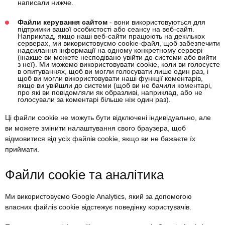
написали нижче.
Файли керування сайтом
- вони використовуються для
підтримки вашої особистості або сеансу на веб-сайті.
Наприклад, якщо наші веб-сайти працюють на декількох
серверах, ми використовуємо cookie-файл, щоб забезпечити
надсилання інформації на одному конкретному сервері
(інакше ви можете несподівано увійти до системи або вийти
з неї). Ми можемо використовувати cookie, коли ви голосуєте
в опитуваннях, щоб ви могли голосувати лише один раз, і
щоб ви могли використовувати наші функції коментарів,
якщо ви увійшли до системи (щоб ви не бачили коментарі,
про які ви повідомляли як образливі, наприклад, або не
голосували за коментарі більше ніж один раз).
Ці файли cookie не можуть бути відключені індивідуально, але
ви можете змінити налаштування свого браузера, щоб
відмовитися від усіх файлів cookie, якщо ви не бажаєте їх
приймати.
Файли cookie та аналітика
Ми використовуємо Google Analytics, який за допомогою
власних файлів cookie відстежує поведінку користувачів.