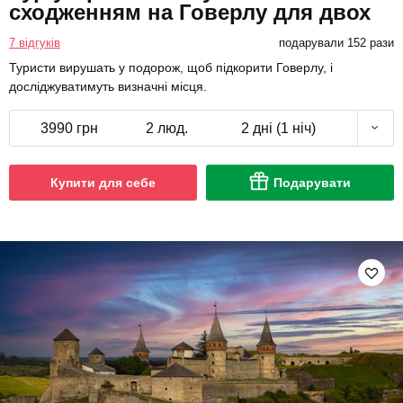
сходженням на Говерлу для двох
7 відгуків
подарували 152 рази
Туристи вирушать у подорож, щоб підкорити Говерлу, і
досліджуватимуть визначні місця.
3990 грн
2 люд.
2 дні (1 ніч)
Купити для себе
Подарувати