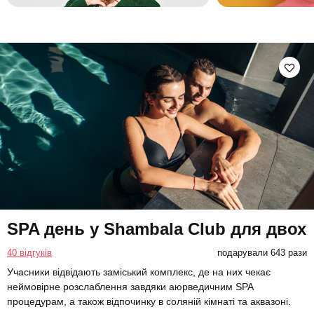
SPA день у Shambala Club для двох
40 відгуків
подарували 643 рази
Учасники відвідають заміський комплекс, де на них чекає
неймовірне розслаблення завдяки аюрведичним SPA
процедурам, а також відпочинку в соляній кімнаті та аквазоні.