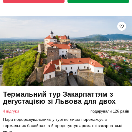
Термальний тур Закарпаттям з
дегустацією зі Львова для двох
4 відгуки
подарували 126 разів
Пара подорожувальників у турі не лише порелаксує в
термальних басейнах, а й продегустує ароматні закарпатські
вина.