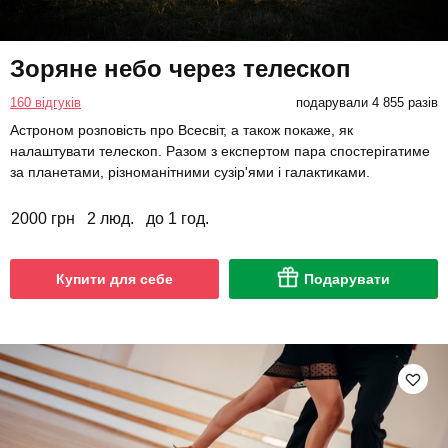
Зоряне небо через телескоп
160 відгуків
подарували 4 855 разів
Астроном розповість про Всесвіт, а також покаже, як
налаштувати телескоп. Разом з експертом пара спостерігатиме
за планетами, різноманітними сузір'ями і галактиками.
2000 грн
2 люд.
до 1 год.
Купити для себе
Подарувати