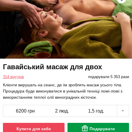
Гавайський масаж для двох
314 відгуків
подарували 5 353 рази
Клієнти вирушать на сеанс, де їм зроблять масаж усього тіла.
Процедура буде виконуватися в унікальній техніці ломі-ломі з
використанням теплої олії виноградних кісточок.
6200 грн
2 люд.
1,5 год.
Купити для себе
Подарувати