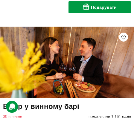
Подарувати
Вечір у винному барі
30 відгуків
подарували 1 161 разів
Клієнти вирушать до винного бару, де зможуть скуштувати
українські крафтові вина. Також приятелі зможуть замовити