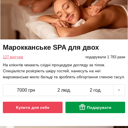
Марокканське SPA для двох
127 відгуків
подарували 1 783 рази
На клієнтів чекають східні процедури догляду за тілом.
Спеціалісти розігріють шкіру гостей, нанесуть на неї
марокканське мило бельді та зроблять обгортання глиною гасул.
7000 грн
2 люд.
2 год.
Купити для себе
Подарувати