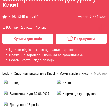
Києві
купили 6 774 рази
4.98
(345 відгуків)
1400 грн
2 люд.
45 хв.
Купити для себе
Подарувати
Ціни не відрізняються від наших партнерів
Враження перевірені нашими співробітниками
Реальні фото і відео локацій
bodo
Спортивні враження в Києві
Уроки танців у Києві
Майстер-к
2 люд.
45 хв.
Використати до 30.06.2027
Форма одягу – зручна
Доступно з 16 років