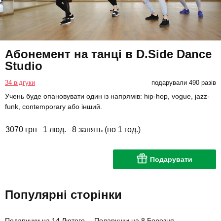
Абонемент на танці в D.Side Dance
Studio
34 відгуки
подарували 490 разів
Учень буде опановувати один із напрямів: hip-hop, vogue, jazz-
funk, contemporary або інший.
3070 грн
1 люд.
8 занять (по 1 год.)
Подарувати
Популярні сторінки
Подарунки на 14 Лютого
Подарунки на 8 Березня