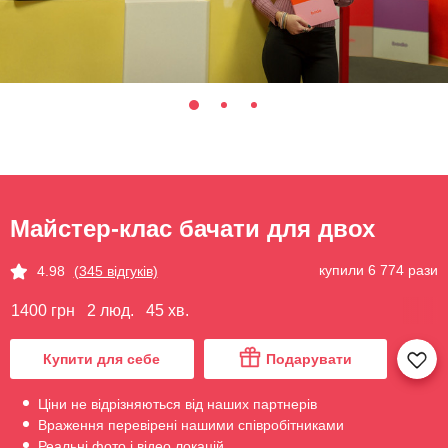
Майстер-клас бачати для двох
купили 6 774 рази
4.98
(345 відгуків)
1400 грн
2 люд.
45 хв.
Купити для себе
Подарувати
Ціни не відрізняються від наших партнерів
Враження перевірені нашими співробітниками
Реальні фото і відео локацій