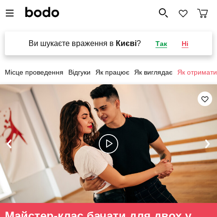
Ви шукаєте враження в
Києві
?
Так
Ні
Місце проведення
Відгуки
Як працює
Як виглядає
Як отримати
Майстер-клас бачати для двох у