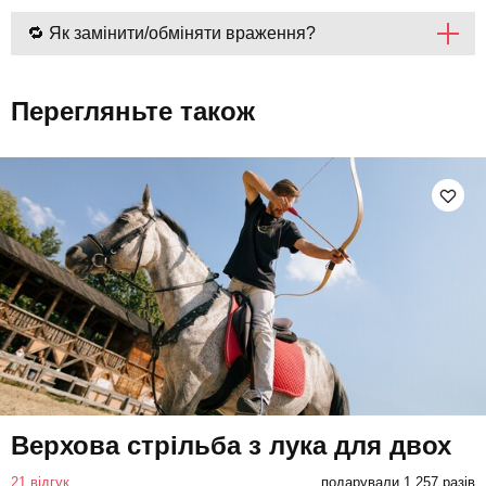
🔁 Як замінити/обміняти враження?
Перегляньте також
Верхова стрільба з лука для двох
21 відгук
подарували 1 257 разів