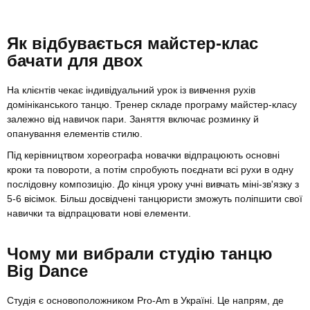
Як відбувається майстер-клас
бачати для двох
На клієнтів чекає індивідуальний урок із вивчення рухів
домініканського танцю. Тренер складе програму майстер-класу
залежно від навичок пари. Заняття включає розминку й
опанування елементів стилю.
Під керівництвом хореографа новачки відпрацюють основні
кроки та повороти, а потім спробують поєднати всі рухи в одну
послідовну композицію. До кінця уроку учні вивчать міні-зв'язку з
5-6 вісімок. Більш досвідчені танцюристи зможуть поліпшити свої
навички та відпрацювати нові елементи.
Чому ми вибрали студію танцю
Big Dance
Студія є основоположником Pro-Am в Україні. Це напрям, де