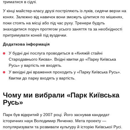
триматися в сідлі.
У кінці майстер-класу друзі постріляють із луків, сидячи верхи на
конях. Залежно від навичок вони зможуть цілитися по мішенях,
поки стоять на місці або під час руху. Тренери будуть
знаходитися поруч протягом усього заняття та за необхідності
притримувати коней під вуздечки.
Додаткова інформація
У будні дні послуга проводиться в «Княжій стайні
Стародавнього Києва». Вхідні квитки до «Парку Київська
Русь» у вартість не входять.
У вихідні дні враження проходить у «Парку Київська Русь».
Квитки до парку входять у вартість.
Чому ми вибрали «Парк Київська
Русь»
Парк був відкритий у 2007 році. Його заснував кандидат
історичних наук Володимир Янченко. Мета проекту —
популяризувати та розвивати культуру й історію Київської Русі.