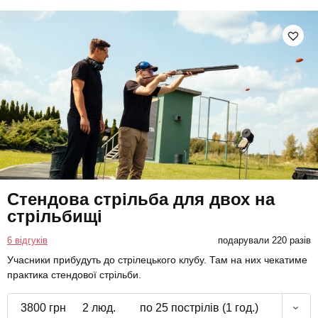
Стендова стрільба для двох на
стрільбищі
6 відгуків
подарували 220 разів
Учасники прибудуть до стрілецького клубу. Там на них чекатиме
практика стендової стрільби.
3800 грн
2 люд.
по 25 пострілів (1 год.)