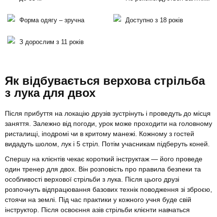
Форма одягу – зручна
Доступно з 18 років
З дорослим з 11 років
Як відбувається верхова стрільба
з лука для двох
Після прибуття на локацію друзів зустрінуть і проведуть до місця
заняття. Залежно від погоди, урок може проходити на головному
ристалищі, іподромі чи в критому манежі. Кожному з гостей
видадуть шолом, лук і 5 стріл. Потім учасникам підберуть коней.
Спершу на клієнтів чекає короткий інструктаж — його проведе
один тренер для двох. Він розповість про правила безпеки та
особливості верхової стрільби з лука. Після цього друзі
розпочнуть відпрацювання базових технік поводження зі зброєю,
стоячи на землі. Під час практики у кожного учня буде свій
інструктор. Після освоєння азів стрільби клієнти навчаться