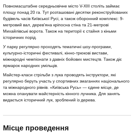
Повномасштабне середньовічне місто V-XIII століть займає
площу понад 20 га. Тут розташовані десятки реконструйованих
будівель часів Київської Русі, а також оборонний комплекс: 9-
метровий вал, дерев'яна кріпосна стіна та 21-метрові
Михайлівські ворота. Також на території є стайня з кіньми
історичних порід.
У парку регулярно проходять тематичні шоу-програми,
культурно-історичні фестивалі, кінно-трюкові вистави,
міжнародні чемпіонати з давніх бойових мистецтв. Також діє
ярмарок народних умільців.
Майстер-класи стрільби з лука проводять інструктори, які
регулярно беруть участь у спортивних змаганнях національного
та міжнародного рівнів. «Київська Русь» — єдине місце, де
можна опанувати майстерність кінного лучника. Для занять
видається історичний лук, зроблений із дерева.
Місце проведення