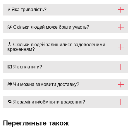
⚡ Яка тривалість?
🤗 Скільки людей може брати участь?
🔝 Скільки людей залишилися задоволеними
враженням?
💵 Як сплатити?
🎁 Чи можна замовити доставку?
🔁 Як замінити/обміняти враження?
Перегляньте також