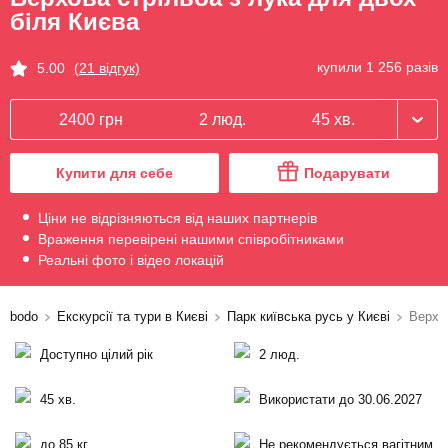
біля Києва
купили 1 256 разів
5.00
(21 відгук)
2400 грн
2 люд.
45 хв.
Купити для себе
Подарувати
Ціни не відрізняються від наших партнерів
Враження перевірені нашими співробітниками
Реальні фото і відео локацій
bodo
Екскурсії та тури в Києві
Парк київська русь у Києві
Верхо
Доступно цілий рік
2 люд.
45 хв.
Використати до 30.06.2027
до 85 кг
Не рекомендується вагітним