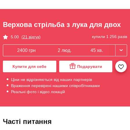
Верхова стрільба з лука для двох
купили 1 256 разів
5.00
(21 відгук)
2400 грн
2 люд.
45 хв.
Купити для себе
Подарувати
Ціни не відрізняються від наших партнерів
Враження перевірені нашими співробітниками
Реальні фото і відео локацій
Часті питання