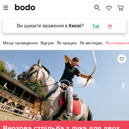
Ви шукаєте враження в
Києві
?
Так
Ні
Місце проведення
Відгуки
Як працює
Як виглядає
Як отримати
Верхова стрільба з лука для двох