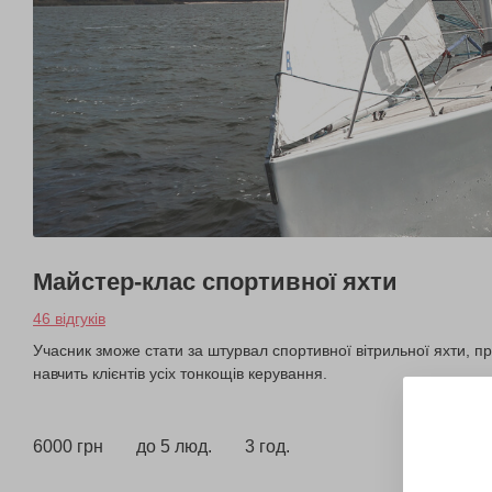
Майстер-клас спортивної яхти
46 відгуків
Учасник зможе стати за штурвал спортивної вітрильної яхти, п
навчить клієнтів усіх тонкощів керування.
6000 грн
до 5 люд.
3 год.