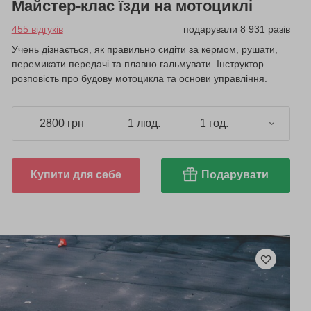
Майстер-клас їзди на мотоциклі
455 відгуків
подарували 8 931 разів
Учень дізнається, як правильно сидіти за кермом, рушати,
перемикати передачі та плавно гальмувати. Інструктор
розповість про будову мотоцикла та основи управління.
2800 грн
1 люд.
1 год.
Купити для себе
Подарувати