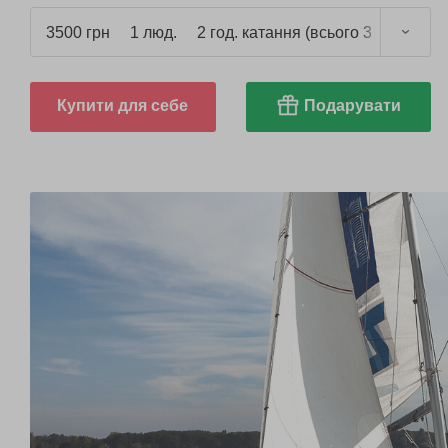
3500 грн
1 люд.
2 год. катання (всього 3 год.)
Купити для себе
Подарувати