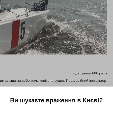
подарували 686 разів
римірявши на себе роль капітана судна. Професійний інструктор
Ви шукаєте враження в
Києві
?
Купити для себе
Подарувати