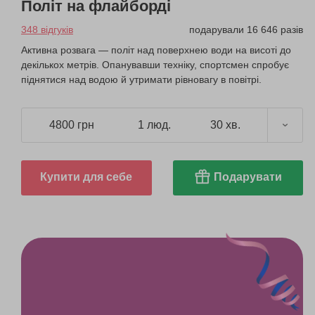
Політ на флайборді
348 відгуків
подарували 16 646 разів
Активна розвага — політ над поверхнею води на висоті до
декількох метрів. Опанувавши техніку, спортсмен спробує
піднятися над водою й утримати рівновагу в повітрі.
4800 грн
1 люд.
30 хв.
Купити для себе
Подарувати