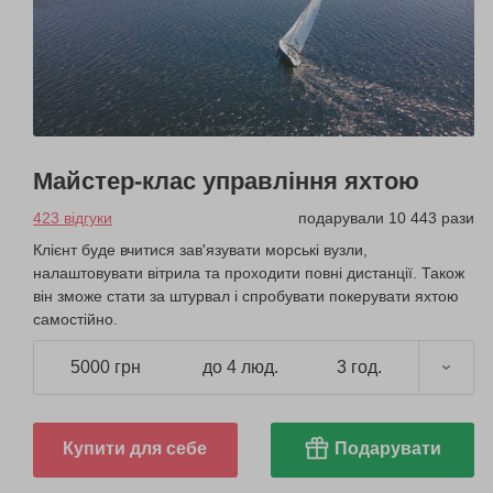
Майстер-клас управління яхтою
423 відгуки
подарували 10 443 рази
Клієнт буде вчитися зав'язувати морські вузли,
налаштовувати вітрила та проходити повні дистанції. Також
він зможе стати за штурвал і спробувати покерувати яхтою
самостійно.
5000 грн
до 4 люд.
3 год.
Купити для себе
Подарувати