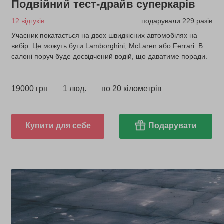
Подвійний тест-драйв суперкарів
12 відгуків
подарували 229 разів
Учасник покатається на двох швидкісних автомобілях на
вибір. Це можуть бути Lamborghini, McLaren або Ferrari. В
салоні поруч буде досвідчений водій, що даватиме поради.
19000 грн
1 люд.
по 20 кілометрів
Купити для себе
Подарувати