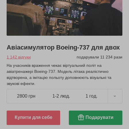
Авіасимулятор Boeing-737 для двох
1 142 відгуки
подарували 11 234 рази
На учасників враження чекає віртуальний політ на
авіатренажері Boeing-737. Модель літака реалістично
відтворена, а імітацію польоту доповнюють візуальні та
звукові ефекти.
2800 грн
1-2 люд.
1 год.
Купити для себе
Подарувати