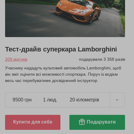
Тест-драйв суперкара Lamborghini
209 відгуків
подарували 3 358 разів
Учаснику нададуть культовий автомобіль Lamborghini, щоб
він зміг оцінити всі можливості спорткара. Поруч із водієм
весь час перебуватиме досвідчений інструктор.
9500 грн
1 люд.
20 кілометрів
Купити для себе
Подарувати