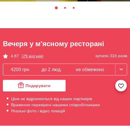
Вечеря у м'ясному ресторані
купили 318 разів
4.87
(29 відгуків)
4200 грн
до 2 люд.
не обмежено
Подарувати
Ціни не відрізняються від наших партнерів
Враження перевірені нашими співробітниками
Реальні фото і відео локацій