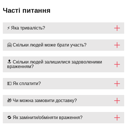
Часті питання
⚡ Яка тривалість?
🤗 Скільки людей може брати участь?
🔝 Скільки людей залишилися задоволеними
враженням?
💵 Як сплатити?
🎁 Чи можна замовити доставку?
🔁 Як замінити/обміняти враження?