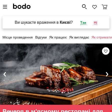
Ви шукаєте враження в
Києві
?
Так
Ні
Місце проведення
Відгуки
Як працює
Як виглядає
Як отримати
Вечеря в м'ясному ресторані для