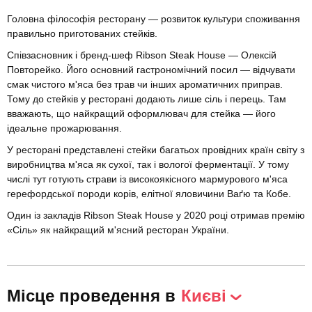
Головна філософія ресторану — розвиток культури споживання
правильно приготованих стейків.
Співзасновник і бренд-шеф Ribson Steak House — Олексій
Повторейко. Його основний гастрономічний посил — відчувати
смак чистого м'яса без трав чи інших ароматичних приправ.
Тому до стейків у ресторані додають лише сіль і перець. Там
вважають, що найкращий оформлювач для стейка — його
ідеальне прожарювання.
У ресторані представлені стейки багатьох провідних країн світу з
виробництва м'яса як сухої, так і вологої ферментації. У тому
числі тут готують страви із високоякісного мармурового м'яса
герефордської породи корів, елітної яловичини Ваґю та Кобе.
Один із закладів Ribson Steak House у 2020 році отримав премію
«Сіль» як найкращий м'ясний ресторан України.
Місце проведення в
Києві