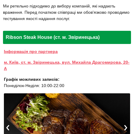
Ми ретельно підходимо до вибору компаній, які надають
враження. Перед початком співпраці ми обов'язково проводимо
тестування якості надання послуг.
Ribson Steak House (ст. м. Звіринецька)
Інформація про партнера
м. Київ, ст. м. Звіринецька, вул. Михайла Драгомирова, 20-
А
Графік можливих записів:
Понеділок-Неділя: 10:00-22:00