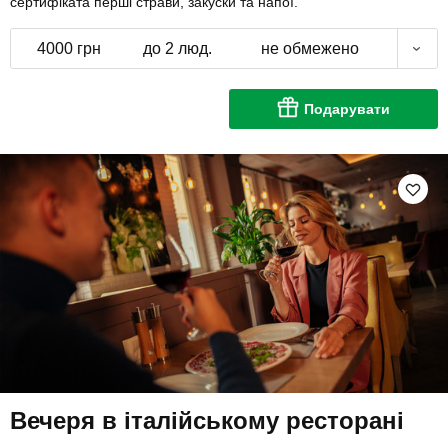
сертифіката перші страви, закуски та напої.
4000 грн
до 2 люд.
не обмежено
Подарувати
Вечеря в італійському ресторані