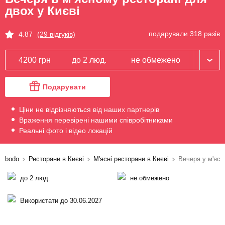
двох у Києві
подарували 318 разів
4.87
(29 відгуків)
4200 грн
до 2 люд.
не обмежено
Подарувати
Ціни не відрізняються від наших партнерів
Враження перевірені нашими співробітниками
Реальні фото і відео локацій
bodo
Ресторани в Києві
М'ясні ресторани в Києві
Вечеря у м'ясн
до 2 люд.
не обмежено
Використати до 30.06.2027