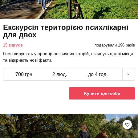
Екскурсія територією психлікарні
для двох
15 відгуків
подарували 196 разів
Гості вирушать у простір незвичних історій, оглянуть цікаві місця
та відкриють нові факти.
700 грн
2 люд.
до 4 год.
Купити для себе