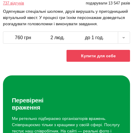
737 відгуків
подарували 13 547 разів
Одягнувши спеціальні шоломи, друзі вирушать у пригодницький
віртуальний квест. У процесі гри їхнім персонажам доведеться
розгадувати головоломки і виконувати завдання.
760 грн
2 люд.
до 1 год.
Купити для себе
Перевірені
враження
Ми ретельно підбираємо організаторів вражень.
Співпрацюємо тільки з кращими у своїй сфері. Послугу
тестує наш співробітник. На сайті — реальні фото і