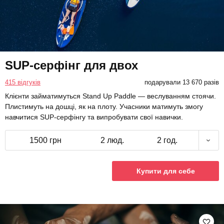
SUP-серфінг для двох
415 відгуків
подарували 13 670 разів
Клієнти займатимуться Stand Up Paddle — веслуванням стоячи.
Плистимуть на дошці, як на плоту. Учасники матимуть змогу
навчитися SUP-серфінгу та випробувати свої навички.
1500 грн
2 люд.
2 год.
Купити для себе