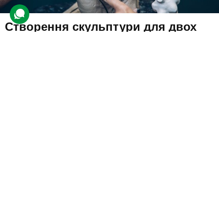
Створення скульптури для двох
356 відгуків
подарували 10 897 разів
Під керівництвом досвідченого майстра учасники враження
навчаться створювати скульптури за готовими ескізами. Їм
видадуть глину та покажуть, як працювати з матеріалом.
2100 грн
2 люд.
до 3 год.
Купити для себе