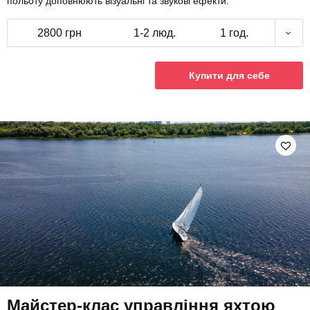
польоту доповнюють візуальні та звукові ефекти.
2800 грн
1-2 люд.
1 год.
Купити для себе
Майстер-клас управління яхтою