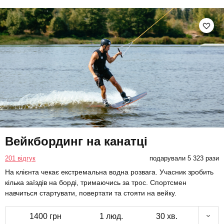
Вейкбординг на канатці
201 відгук
подарували 5 323 рази
На клієнта чекає екстремальна водна розвага. Учасник зробить
кілька заїздів на борді, тримаючись за трос. Спортсмен
навчиться стартувати, повертати та стояти на вейку.
1400 грн
1 люд.
30 хв.