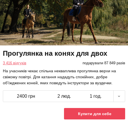
Прогулянка на конях для двох
3 416 відгуків
подарували 87 849 разів
На учасників чекає спільна некваплива прогулянка верхи на
свіжому повітрі. Для катання нададуть спокійних, добре
об'їжджених коней, яких поведуть інструктори за вуздечки.
2400 грн
2 люд.
1 год.
Купити для себе