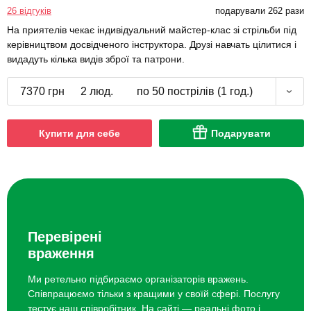
26 відгуків
подарували 262 рази
На приятелів чекає індивідуальний майстер-клас зі стрільби під
керівництвом досвідченого інструктора. Друзі навчать цілитися і
видадуть кілька видів зброї та патрони.
7370 грн
2 люд.
по 50 пострілів (1 год.)
Купити для себе
Подарувати
Перевірені
враження
Ми ретельно підбираємо організаторів вражень.
Співпрацюємо тільки з кращими у своїй сфері. Послугу
тестує наш співробітник. На сайті — реальні фото і