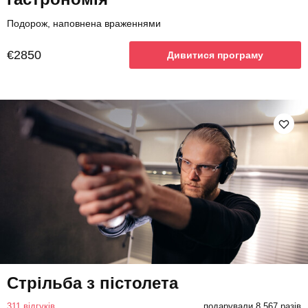
Подорож, наповнена враженнями
€2850
Дивитися програму
Стрільба з пістолета
311 відгуків
подарували 8 567 разів