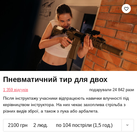
Пневматичний тир для двох
1 359 відгуків
подарували 24 842 рази
Після інструктажу учасники відпрацюють навички влучності під
керівництвом інструктора. На них чекає захоплива стрільба з
різних видів зброї, а також з лука або арбалета.
2100 грн
2 люд.
по 104 постріли (1,5 год.)