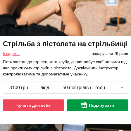
Стрільба з пістолета на стрільбищі
5 відгуків
подарували 79 разів
Гість завітає до стрілецького клубу, де випробує свої навички під
час практикуму стрільби з пістолета. Досвідчений інструктор
контролюватиме та допомагатиме учаснику.
3100 грн
1 люд.
50 пострілів (1 год.)
Купити для себе
Подарувати