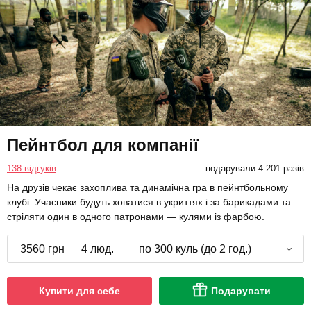
Пейнтбол для компанії
138 відгуків
подарували 4 201 разів
На друзів чекає захоплива та динамічна гра в пейнтбольному
клубі. Учасники будуть ховатися в укриттях і за барикадами та
стріляти один в одного патронами — кулями із фарбою.
3560 грн
4 люд.
по 300 куль (до 2 год.)
Купити для себе
Подарувати