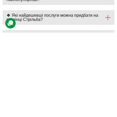
🍀 Які найдешевші послуги можна придбати на
сторінці Стрільба?
💎 Скільки пропозицій представлено на сторінці
Стрільба?
💵 Які ціни на Стрільба у bodo?
Що таке стрільба?
Стрільба — це спортивна або практична активність, що полягає
у влучанні у ціль за допомогою зброї. Вона вимагає точності,
уважності та вправності для досягнення результату.
Розгорнути
Стрільба практикується у спортивних дисциплінах, тренуваннях і
навчальних програмах. При чому вибирають таке дозвілля не