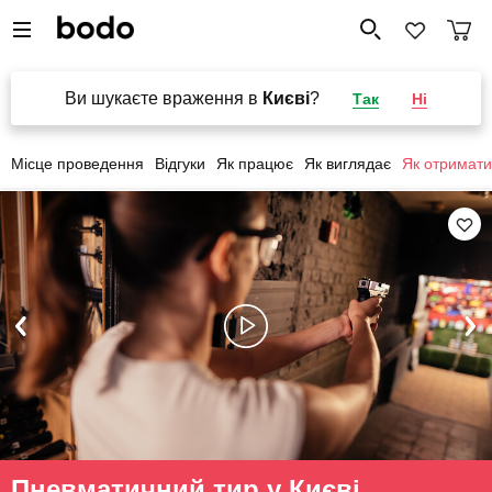
Ви шукаєте враження в
Києві
?
Так
Ні
Місце проведення
Відгуки
Як працює
Як виглядає
Як отримати
Пневматичний тир у Києві