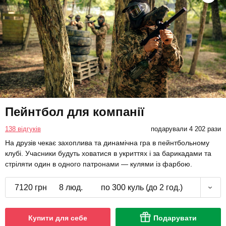
Пейнтбол для компанії
138 відгуків
подарували 4 202 рази
На друзів чекає захоплива та динамічна гра в пейнтбольному
клубі. Учасники будуть ховатися в укриттях і за барикадами та
стріляти один в одного патронами — кулями із фарбою.
7120 грн
8 люд.
по 300 куль (до 2 год.)
Купити для себе
Подарувати