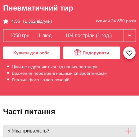
Пневматичний тир
купили 24 850 разів
4.96
(1 362 відгуки)
1050 грн
1 люд.
104 постріли (1 год.)
Купити для себе
Подарувати
Ціни не відрізняються від наших партнерів
Враження перевірені нашими співробітниками
Реальні фото і відео локацій
Часті питання
⚡ Яка тривалість?