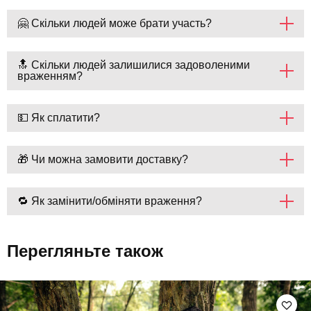
🤗 Скільки людей може брати участь?
🔝 Скільки людей залишилися задоволеними
враженням?
💵 Як сплатити?
🎁 Чи можна замовити доставку?
🔁 Як замінити/обміняти враження?
Перегляньте також