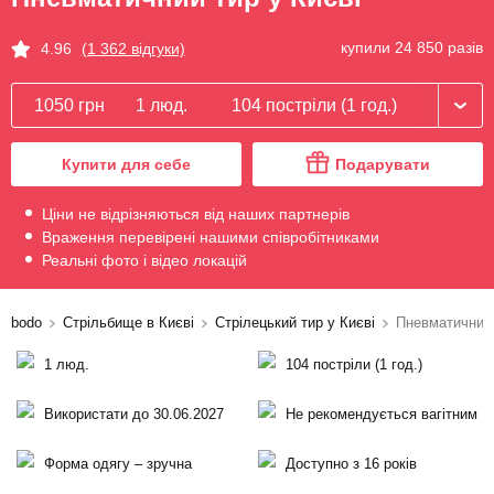
купили 24 850 разів
4.96
(1 362 відгуки)
1050 грн
1 люд.
104 постріли (1 год.)
Купити для себе
Подарувати
Ціни не відрізняються від наших партнерів
Враження перевірені нашими співробітниками
Реальні фото і відео локацій
bodo
Стрільбище в Києві
Стрілецький тир у Києві
Пневматичний
1 люд.
104 постріли (1 год.)
Використати до 30.06.2027
Не рекомендується вагітним
Форма одягу – зручна
Доступно з 16 років