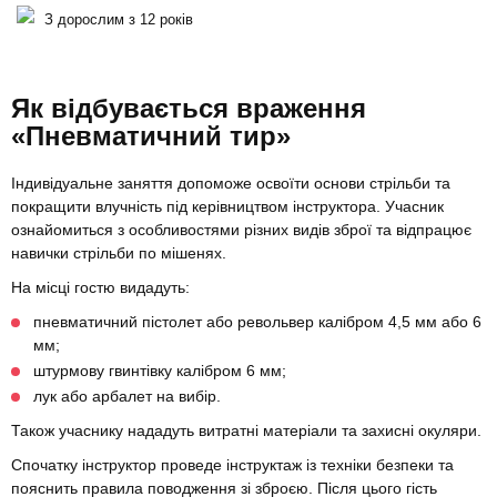
З дорослим з 12 років
Як відбувається враження
«Пневматичний тир»
Індивідуальне заняття допоможе освоїти основи стрільби та
покращити влучність під керівництвом інструктора. Учасник
ознайомиться з особливостями різних видів зброї та відпрацює
навички стрільби по мішенях.
На місці гостю видадуть:
пневматичний пістолет або револьвер калібром 4,5 мм або 6
мм;
штурмову гвинтівку калібром 6 мм;
лук або арбалет на вибір.
Також учаснику нададуть витратні матеріали та захисні окуляри.
Спочатку інструктор проведе інструктаж із техніки безпеки та
пояснить правила поводження зі зброєю. Після цього гість