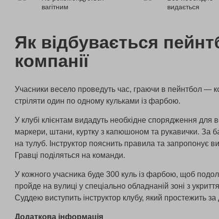
вагітним
видається
Як відбувається пейнт
компанії
Учасники весело проведуть час, граючи в пейнтбол — ко
стріляти один по одному кульками із фарбою.
У клубі клієнтам видадуть необхідне спорядження для в
маркери, штани, куртку з капюшоном та рукавички. За 
на тулуб. Інструктор пояснить правила та запропонує ви
Гравці поділяться на команди.
У кожного учасника буде 300 куль із фарбою, щоб подол
пройде на вулиці у спеціально обладнаній зоні з укритт
Суддею виступить інструктор клубу, який простежить з
Додаткова інформація