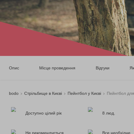
Опис
Місце проведення
Відгуки
Я
bodo
Стрільбище в Києві
Пейнтбол у Києві
Пейнтбол для
Доступно цілий рік
8 люд.
Не рекомендується
Все необхідне