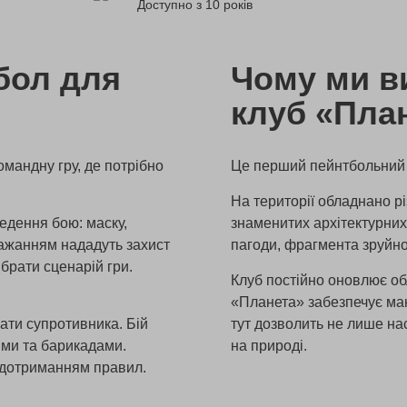
Доступно з 10 років
бол для
Чому ми в
клуб «Пла
мандну гру, де потрібно
Це перший пейнтбольний к
На території обладнано рі
едення бою: маску,
знаменитих архітектурних 
бажанням нададуть захист
пагоди, фрагмента зруйно
брати сценарій гри.
Клуб постійно оновлює об
«Планета» забезпечує мак
ати супротивника. Бій
тут дозволить не лише на
ями та барикадами.
на природі.
а дотриманням правил.