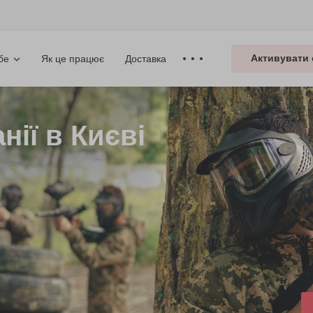
Активувати 
Як це працює
Доставка
бе
ії в Києві