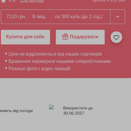
купили 4 201 раз
4.97
(138 відгуків)
7120 грн
8 люд.
по 300 куль (до 2 год.)
Купити для себе
Подарувати
Ціни не відрізняються від наших партнерів
Враження перевірені нашими співробітниками
Реальні фото і відео локацій
Використати до
лежить від погоди
30.06.2027