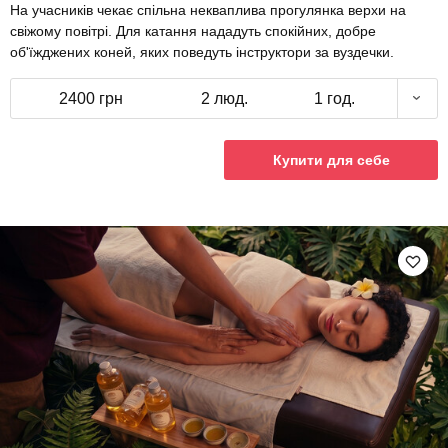
На учасників чекає спільна некваплива прогулянка верхи на
свіжому повітрі. Для катання нададуть спокійних, добре
об'їжджених коней, яких поведуть інструктори за вуздечки.
2400 грн
2 люд.
1 год.
Купити для себе