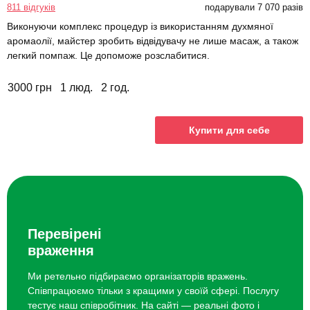
811 відгуків
подарували 7 070 разів
Виконуючи комплекс процедур із використанням духмяної
аромаолії, майстер зробить відвідувачу не лише масаж, а також
легкий помпаж. Це допоможе розслабитися.
3000 грн
1 люд.
2 год.
Купити для себе
Перевірені
враження
Ми ретельно підбираємо організаторів вражень.
Співпрацюємо тільки з кращими у своїй сфері. Послугу
тестує наш співробітник. На сайті — реальні фото і