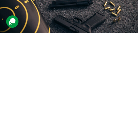
Тренування зі стрільби з пістолета
для двох
458 відгуків
подарували 4 496 разів
Заняття зі стрільби з вогнепального пістолета. На вибір учаснику
нададуть три моделі зброї.
4400 грн
2 люд.
по 50 пострілів (1 год.)
Купити для себе