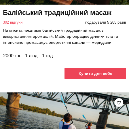
Балійський традиційний масаж
302 відгуки
подарували 5 285 разів
На клієнта чекатиме балійський традиційний масаж з
використанням аромаолій. Майстер опрацює ділянки тіла та
інтенсивно промасажує енергетичні канали — меридіани.
2000 грн
1 люд.
1 год.
Купити для себе