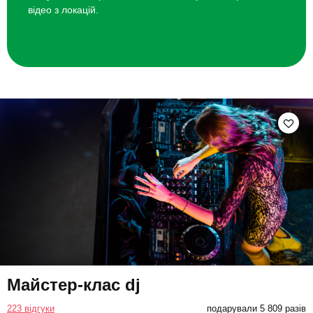
відео з локацій.
Майстер-клас dj
223 відгуки
подарували 5 809 разів