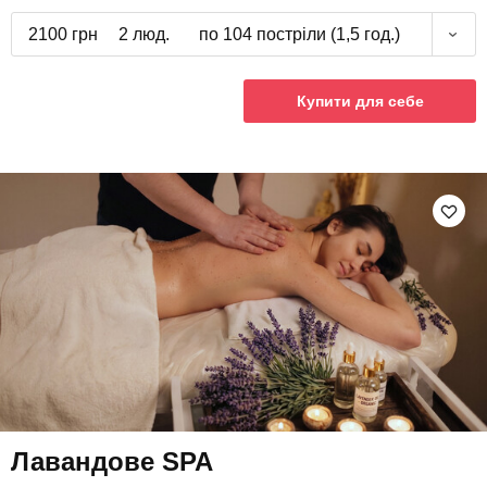
2100 грн
2 люд.
по 104 постріли (1,5 год.)
Купити для себе
Лавандове SPA