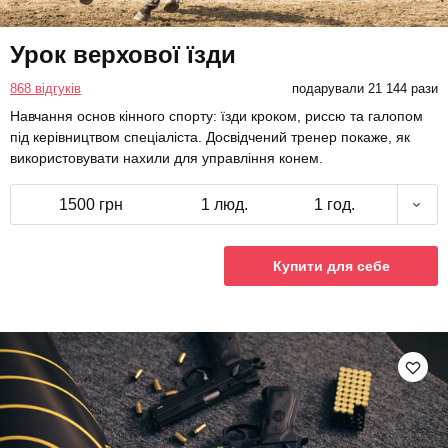
Урок верхової їзди
868 відгуків
подарували 21 144 рази
Навчання основ кінного спорту: їзди кроком, риссю та галопом
під керівництвом спеціаліста. Досвідчений тренер покаже, як
використовувати нахили для управління конем.
1500 грн
1 люд.
1 год.
Купити для себе