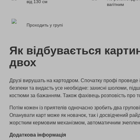
від 130 см
вагітним
Проходить у групі
Як відбувається карти
двох
Друзі вирушать на картодром. Спочатку профі проведе і
безпеки та видасть усе необхідне: захисні шоломи, під
костюми за бажанням. Також фахівець розповість про т
Потім кожен із приятелів одночасно зробить два групові
Опанувати карт може як новачок, так і досвідчений ра
жорстким кермовим механізмом, автоматичним зчеплен
Додаткова інформація