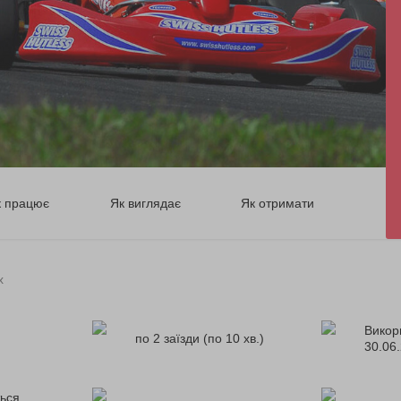
к працює
Як виглядає
Як отримати
х
Викор
по 2 заїзди (по 10 хв.)
30.06
ься