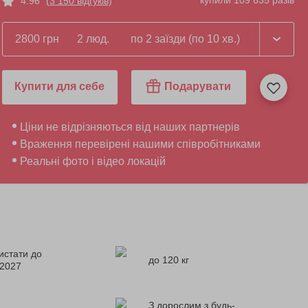
купили 109 635 разів
4.96
(3 150 відгуків)
2800 грн
2 люд.
по 2 заїзди (по 10 хв.)
Купити для себе
Подарувати
Ціни не відрізняються від наших партнерів
Враження перевірені нашими співробітниками
Реальні фото і відео локацій
истати до
до 120 кг
.2027
З дорослим з будь-