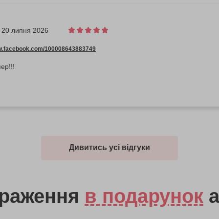
20 липня 2026
ww.facebook.com/100008643883749
ер!!!
Дивитись усі відгуки
враження
в подарунок
а