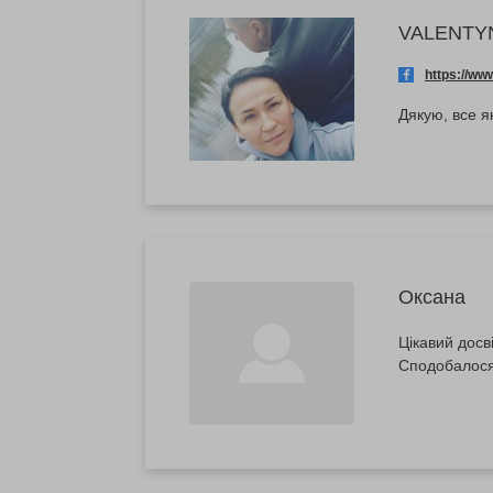
VALENTY
https://w
Дякую, все як
Оксана
Цікавий досв
Сподобалося.