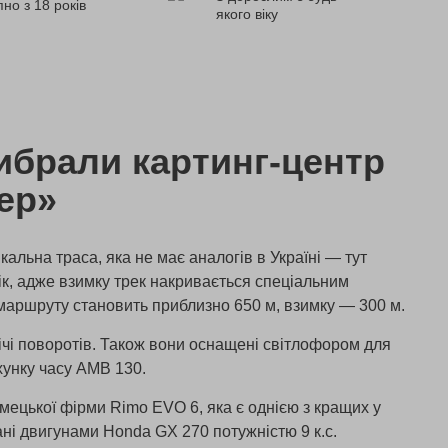
но з 18 років
якого віку
ибрали картинг-центр
ер»
ікальна траса, яка не має аналогів в Україні — тут
ік, адже взимку трек накривається спеціальним
маршруту становить приблизно 650 м, взимку — 300 м.
ічі поворотів. Також вони оснащені світлофором для
хунку часу АMB 130.
мецької фірми Rimo EVO 6, яка є однією з кращих у
ані двигунами Honda GX 270 потужністю 9 к.с.