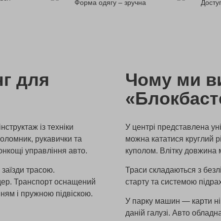
Форма одягу – зручна
Доступ
нг для
Чому ми в
«Блокбаст
нструктаж із техніки
У центрі представлена ​​ун
шоломник, рукавички та
можна кататися круглий р
онкощі управління авто.
куполом. Влітку довжина 
 заїзди трасою.
Траси складаються з безл
йдер. Транспорт оснащений
старту та системою підра
ням і пружною підвіскою.
У парку машин — карти ні
даній галузі. Авто обладн