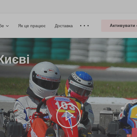
Активувати 
Як це працює
Доставка
бе
Києві