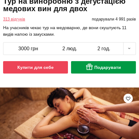
Тур на виноробню з дегустацією
медових вин для двох
313 відгуків
подарували 4 991 разів
На учасників чекає тур на медоварню, де вони скуштують 11
видів напою із закусками.
3000 грн
2 люд.
2 год.
Купити для себе
Подарувати