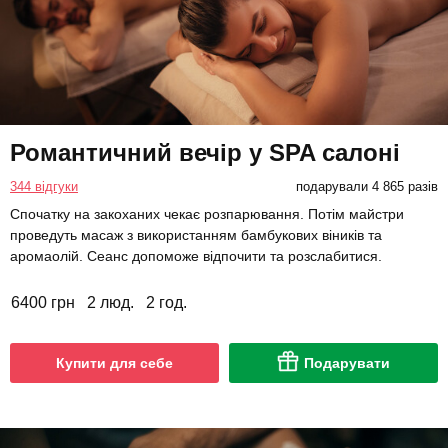
Романтичний вечір у SPA салоні
344 відгуки
подарували 4 865 разів
Спочатку на закоханих чекає розпарювання. Потім майстри
проведуть масаж з використанням бамбукових віників та
аромаолій. Сеанс допоможе відпочити та розслабитися.
6400 грн
2 люд.
2 год.
Купити для себе
Подарувати