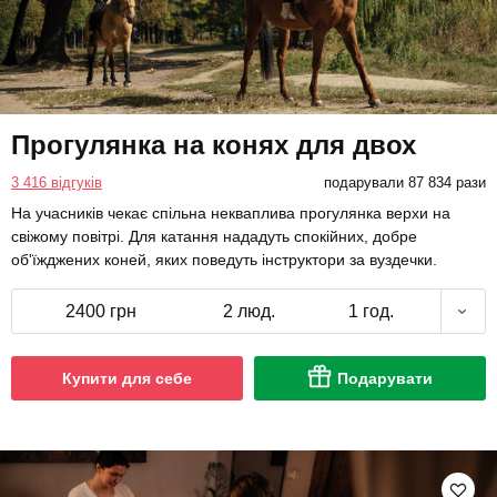
Прогулянка на конях для двох
3 416 відгуків
подарували 87 834 рази
На учасників чекає спільна некваплива прогулянка верхи на
свіжому повітрі. Для катання нададуть спокійних, добре
об'їжджених коней, яких поведуть інструктори за вуздечки.
2400 грн
2 люд.
1 год.
Купити для себе
Подарувати