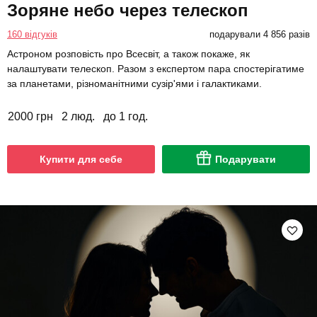
Зоряне небо через телескоп
160 відгуків
подарували 4 856 разів
Астроном розповість про Всесвіт, а також покаже, як
налаштувати телескоп. Разом з експертом пара спостерігатиме
за планетами, різноманітними сузір'ями і галактиками.
2000 грн
2 люд.
до 1 год.
Купити для себе
Подарувати