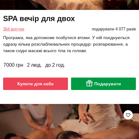
SPA вечір для двох
364 відгуки
подарували 4 077 разів
Програма, яка допоможе позбутися втоми. У ній поєднуються
одразу кілька розслаблювальних процедур: розпарювання, а
також східні масажі всього тіла та голови.
7000 грн
2 люд.
до 2 год.
Купити для себе
Подарувати