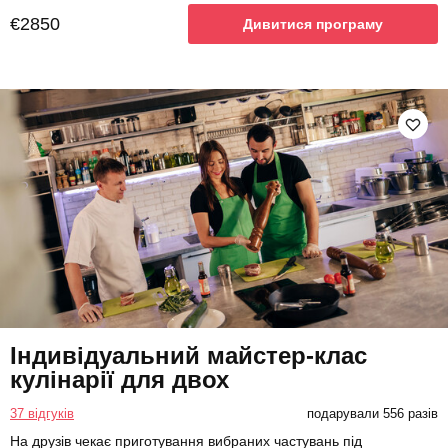
€2850
Дивитися програму
Індивідуальний майстер-клас
кулінарії для двох
37 відгуків
подарували 556 разів
На друзів чекає приготування вибраних частувань під