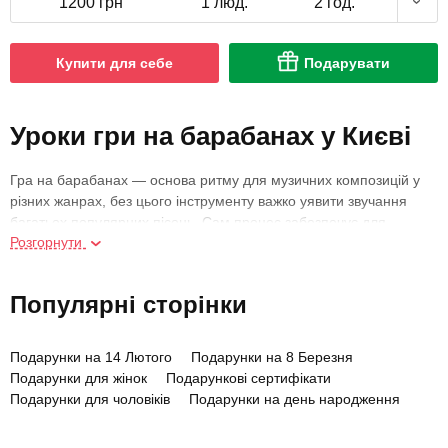
1200 грн
1 люд.
2 год.
Купити для себе
Подарувати
Уроки гри на барабанах у Києві
Гра на барабанах — основа ритму для музичних композицій у
різних жанрах, без цього інструменту важко уявити звучання
багатьох популярних пісень. Сам процес забезпечує для
Розгорнути
барабанщика драйв та заряджає енергією, у цьому ремеслі
можна постійно розвиватися та відточувати свої професійні
навички. Щоб познайомитися з інструментом та зіграти перші
Популярні сторінки
музичні зв'язки, приходьте на уроки у Києві. Викладач оцінить
ваш рівень підготовки та складе індивідуальний план першого
заняття. Ви отримаєте теоретичні знання про гру на ударних
Подарунки на 14 Лютого
Подарунки на 8 Березня
інструментах, навчитеся тримати палички та відбивати ритми до
Подарунки для жінок
Подарункові сертифікати
відомих композицій. За підсумком вступного уроку ви зможете
Подарунки для чоловіків
Подарунки на день народження
зробити висновки та прийняти рішення про подальший розвиток
у цьому музичному ремеслі.