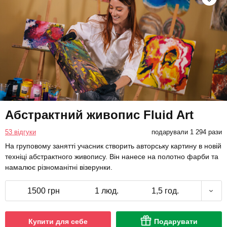
Абстрактний живопис Fluid Art
53 відгуки
подарували 1 294 рази
На груповому занятті учасник створить авторську картину в новій
техніці абстрактного живопису. Він нанесе на полотно фарби та
намалює різноманітні візерунки.
1500 грн
1 люд.
1,5 год.
Купити для себе
Подарувати