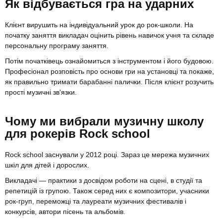
Як відбувається гра на ударних
Клієнт вирушить на індивідуальний урок до рок-школи. На
початку заняття викладач оцінить рівень навичок учня та складе
персональну програму заняття.
Потім початківець ознайомиться з інструментом і його будовою.
Професіонал розповість про основи гри на установці та покаже,
як правильно тримати барабанні палички. Після клієнт розучить
прості музичні зв'язки.
Чому ми вибрали музичну школу
для рокерів Rock schоol
Rock school заснували у 2012 році. Зараз це мережа музичних
шкіл для дітей і дорослих.
Викладачі — практики з досвідом роботи на сцені, в студії та
репетицій із групою. Також серед них є композитори, учасники
рок-груп, переможці та лауреати музичних фестивалів і
конкурсів, автори пісень та альбомів.