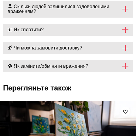
🔝 Скільки людей залишилися задоволеними
враженням?
💵 Як сплатити?
🎁 Чи можна замовити доставку?
🔁 Як замінити/обміняти враження?
Перегляньте також