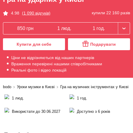
купили 22 160 разів
4.98
(1 090 відгуків)
850 грн
1 люд.
1 год.
Купити для себе
Подарувати
Ціни не відрізняються від наших партнерів
Враження перевірені нашими співробітниками
Реальні фото і відео локацій
bodo
Уроки музики в Києві
Гра на музичних інструментах у Києві
1 люд.
1 год.
Використати до 30.06.2027
Доступно з 6 років