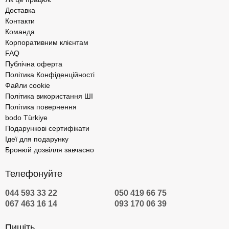
Доставка
Гра на барабанах у Києві — це чудова можливість спробувати
Контакти
щось нове, один урок може подарувати вам захоплююче хобі на
Команда
все життя. Ми відповідально підходимо до вибору музичних шкіл
Корпоративним клієнтам
та студій, а наші співробітники протестували особисто всі види
FAQ
послуг. Якщо ви подаруєте сертифікат, одержувач зможе
Публічна оферта
активувати та використовувати його у зручний час. Це відмінний
Політика Конфіденційності
вибір на Новий рік, день народження та будь-яке інше свято. Ми
Файли cookie
ніколи не відмовляємо у персональних консультаціях і завжди
Політика використання ШІ
раді відповісти на запитання у телефонному режимі. Вибирайте
Політика повернення
найбільш комфортний формат навчання та приходьте на
bodo Türkiye
заняття до професіоналів.
Подарункові сертифікати
Ідеї для подарунку
Автор:
Володимир Тихончук
Бронюй дозвілля завчасно
Телефонуйте
044 593 33 22
050 419 66 75
067 463 16 14
093 170 06 39
Пишіть