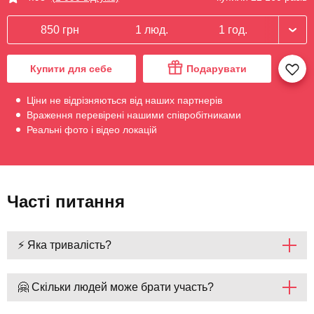
850 грн
1 люд.
1 год.
Купити для себе
Подарувати
Ціни не відрізняються від наших партнерів
Враження перевірені нашими співробітниками
Реальні фото і відео локацій
Часті питання
⚡ Яка тривалість?
🤗 Скільки людей може брати участь?