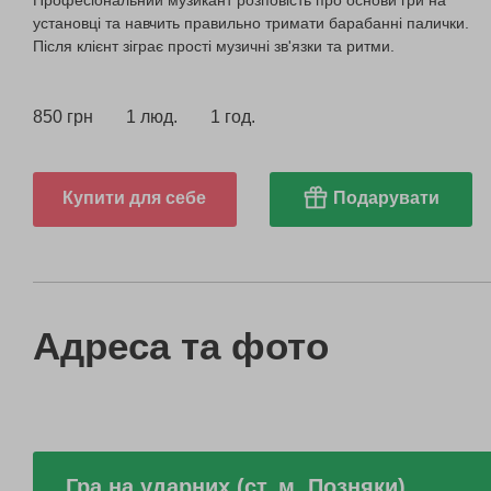
Професіональний музикант розповість про основи гри на
установці та навчить правильно тримати барабанні палички.
Після клієнт зіграє прості музичні зв'язки та ритми.
850 грн
1 люд.
1 год.
Купити для себе
Подарувати
Адреса та фото
Гра на ударних (ст. м. Позняки)