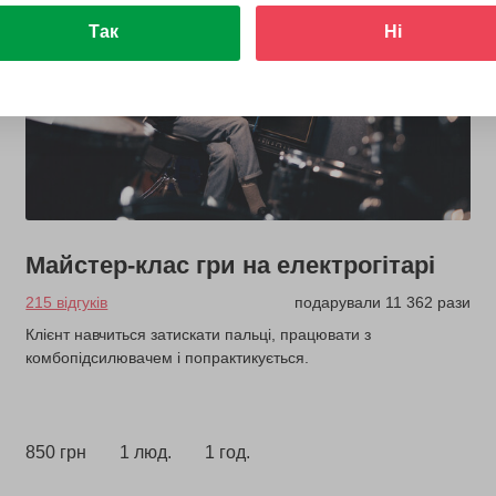
Так
Ні
Майстер-клас гри на електрогітарі
215 відгуків
подарували 11 362 рази
Клієнт навчиться затискати пальці, працювати з
комбопідсилювачем і попрактикується.
850 грн
1 люд.
1 год.