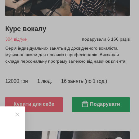
Курс вокалу
304 відгуки
подарували 6 166 разів
Серія індивідуальних занять від досвідченого вокаліста
музичної школи для новачків і професіоналів. Викладач
складе персональну програму залежно від навичок клієнта.
12000 грн
1 люд.
16 занять (по 1 год.)
Купити для себе
Подарувати