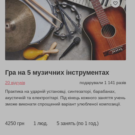
Гра на 5 музичних інструментах
20 відгуків
подарували 1 141 разів
Практика на ударній установці, синтезаторі, барабанах,
акустичній та електрогітарі. Під кінець кожного заняття учень
зможе виконати спрощений варіант улюбленої композиції.
4250 грн
1 люд.
5 занять (по 1 год.)