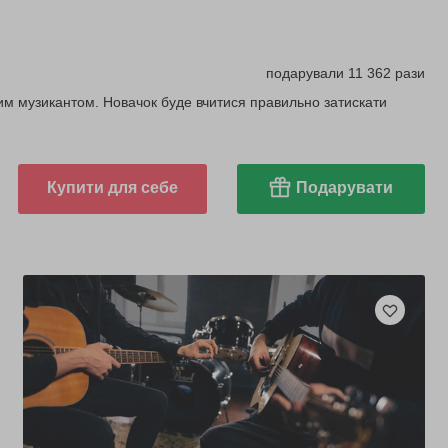
подарували 11 362 рази
йним музикантом. Новачок буде вчитися правильно затискати
Купити для себе
Подарувати