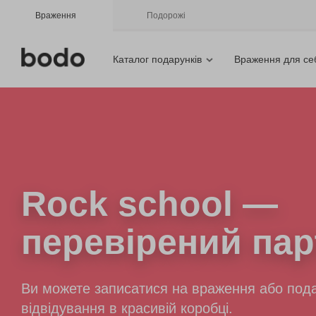
Враження
Подорожі
Каталог подарунків
Враження для се
Rock schоol
—
перевірений пар
Ви можете записатися на враження або пода
відвідування в красивій коробці.