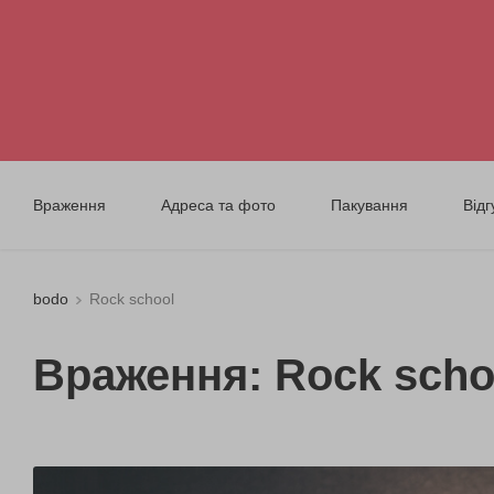
Враження
Адреса та фото
Пакування
Відг
bodo
Rock schоol
Враження: Rock schо