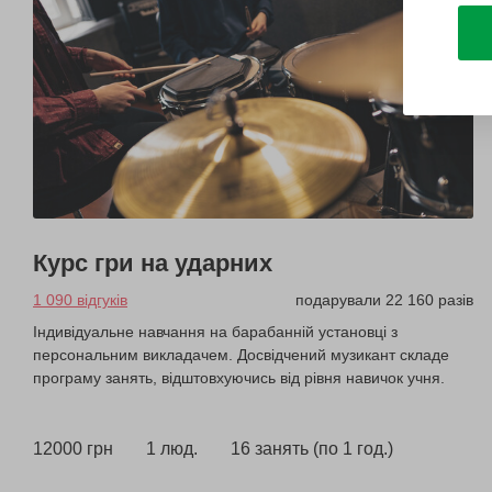
Курс гри на ударних
1 090 відгуків
подарували 22 160 разів
Індивідуальне навчання на барабанній установці з
персональним викладачем. Досвідчений музикант складе
програму занять, відштовхуючись від рівня навичок учня.
12000 грн
1 люд.
16 занять (по 1 год.)