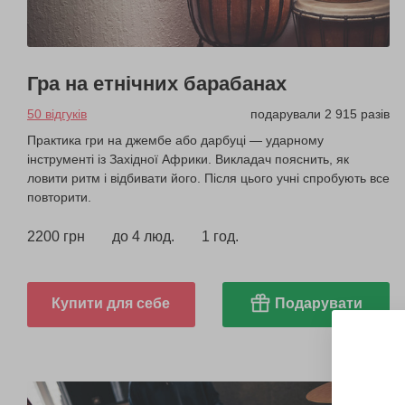
Гра на етнічних барабанах
50 відгуків
подарували 2 915 разів
Практика гри на джембе або дарбуці — ударному
інструменті із Західної Африки. Викладач пояснить, як
ловити ритм і відбивати його. Після цього учні спробують все
повторити.
2200 грн
до 4 люд.
1 год.
Купити для себе
Подарувати