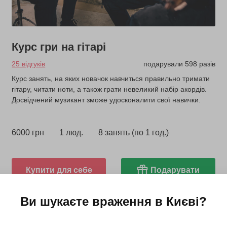
Курс гри на гітарі
25 відгуків
подарували 598 разів
Курс занять, на яких новачок навчиться правильно тримати
гітару, читати ноти, а також грати невеликий набір акордів.
Досвідчений музикант зможе удосконалити свої навички.
6000 грн
1 люд.
8 занять (по 1 год.)
Купити для себе
Подарувати
Ви шукаєте враження в
Києві
?