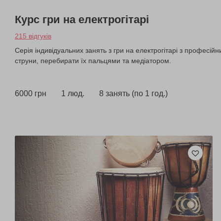
Курс гри на електрогітарі
215 відгуків
Серія індивідуальних занять з гри на електрогітарі з професі
струни, перебирати їх пальцями та медіатором.
6000 грн
1 люд.
8 занять (по 1 год.)