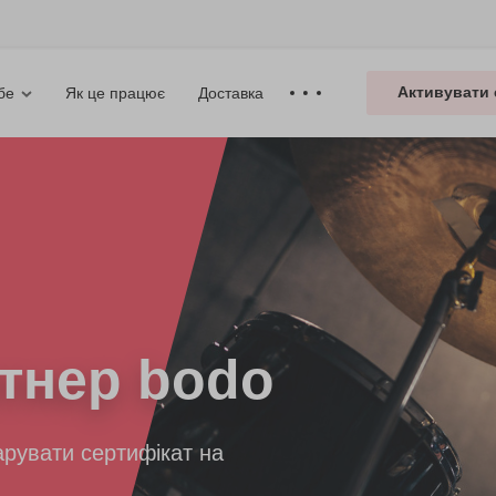
Активувати 
Як це працює
Доставка
бе
тнер bodo
рувати сертифікат на