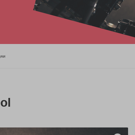
уки
ol