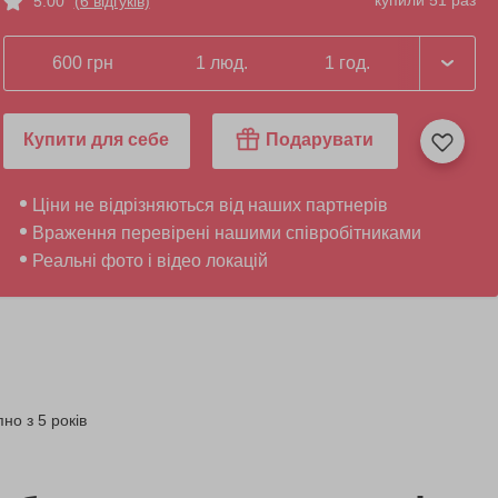
купили 51 раз
5.00
(6 відгуків)
600 грн
1 люд.
1 год.
Купити для себе
Подарувати
Ціни не відрізняються від наших партнерів
Враження перевірені нашими співробітниками
Реальні фото і відео локацій
но з 5 років