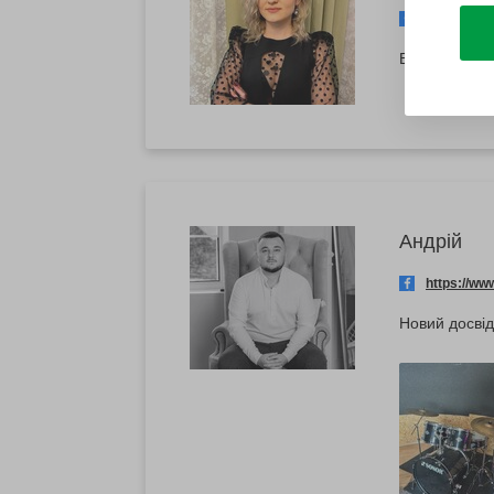
https://w
Все сподоба
Андрій
https://w
Новий досвід,