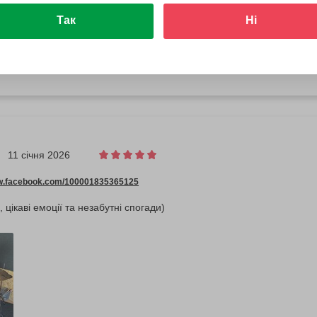
ww.facebook.com/100011021163900
Так
Ні
лося
11 січня 2026
ww.facebook.com/100001835365125
 цікаві емоції та незабутні спогади)