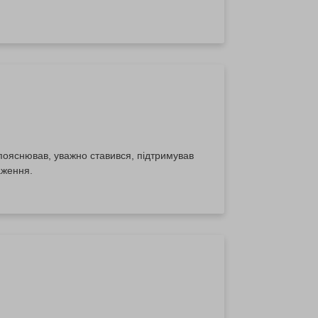
пояснював, уважно ставився, підтримував
аження.