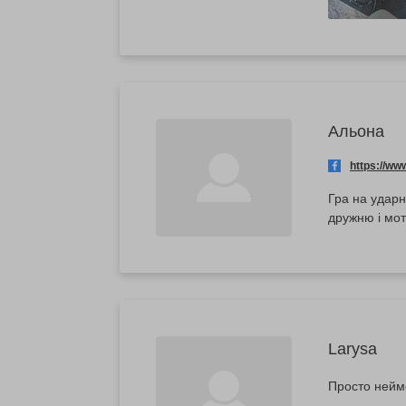
Альона
https://w
Гра на ударн
дружню і мот
Larysa
Просто неймо