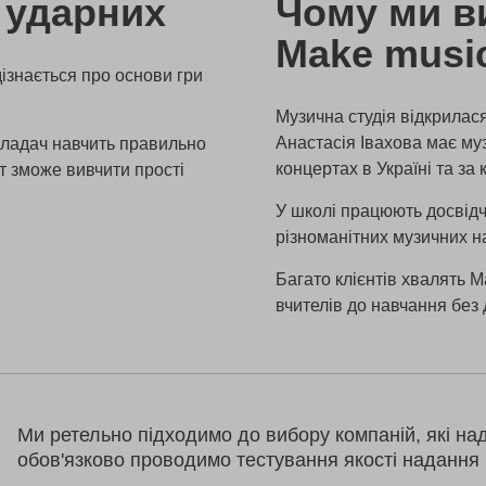
а ударних
Чому ми в
Make musi
дізнається про основи гри
Музична студія відкрилас
Анастасія Івахова має муз
кладач навчить правильно
концертах в Україні та за
нт зможе вивчити прості
У школі працюють досвідче
різноманітних музичних н
Багато клієнтів хвалять M
вчителів до навчання без 
Ми ретельно підходимо до вибору компаній, які на
обов'язково проводимо тестування якості надання 