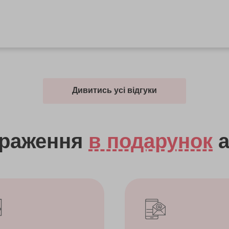
Дивитись усі відгуки
враження
в подарунок
а