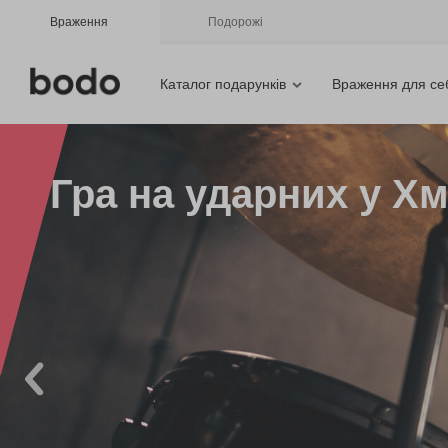
Враження
Подорожі
Каталог подарунків
Враження для се
Гра на ударних у Х