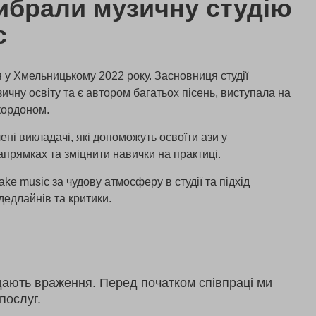
ибрали музичну студію
c
я у Хмельницькому 2022 року. Засновниця студії
ичну освіту та є автором багатьох пісень, виступала на
 кордоном.
ні викладачі, які допоможуть освоїти ази у
апрямках та зміцнити навички на практиці.
ake music за чудову атмосферу в студії та підхід
дедлайнів та критики.
дають враження. Перед початком співпраці ми
послуг.