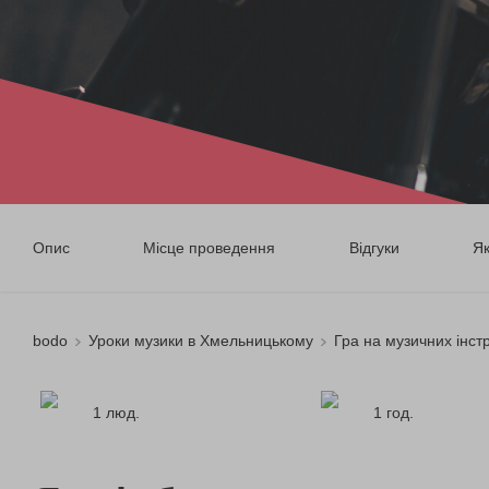
Опис
Місце проведення
Відгуки
Я
bodo
Уроки музики в Хмельницькому
Гра на музичних інс
1 люд.
1 год.