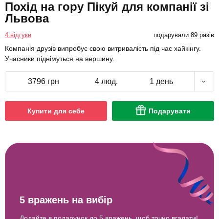
Похід на гору Пікуй для компанії зі
Львова
4 відгуки
подарували 89 разів
Компанія друзів випробує свою витривалість під час хайкінгу.
Учасники піднімуться на вершину.
3796 грн
4 люд.
1 день
Купити для себе
Подарувати
5 вражень на вибір
Додайте в подарунок до 5 вражень, щоб точно вгадати!