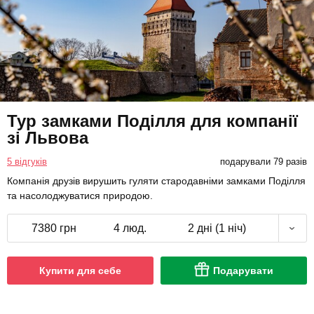
Тур замками Поділля для компанії
зі Львова
5 відгуків
подарували 79 разів
Компанія друзів вирушить гуляти стародавніми замками Поділля
та насолоджуватися природою.
7380 грн
4 люд.
2 дні (1 ніч)
Купити для себе
Подарувати