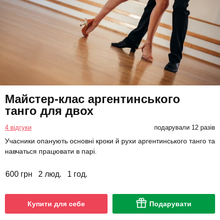
Майстер-клас аргентинського
танго для двох
4 відгуки
подарували 12 разів
Учасники опанують основні кроки й рухи аргентинського танго та
навчаться працювати в парі.
600 грн
2 люд.
1 год.
Купити для себе
Подарувати