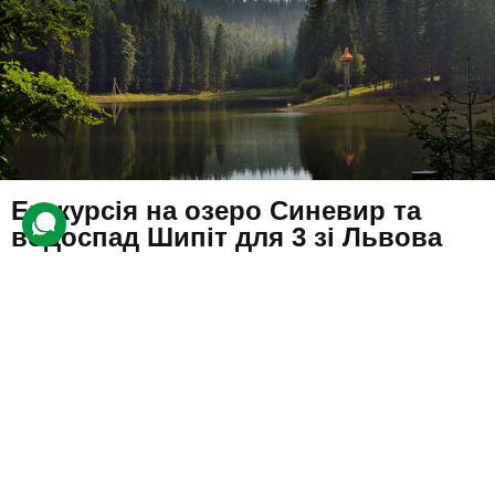
Екскурсія на озеро Синевир та
водоспад Шипіт для 3 зі Львова
21 відгук
подарували 357 разів
На компанію друзів чекає активний відпочинок у національному
природному парку «Синевир».
2847 грн
3 люд.
1 день
Купити для себе
Подарувати