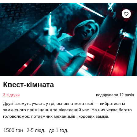
Квест-кімната
3 відгуки
подарували 12 разів
Друзі візьмуть участь у грі, основна мета якої — вибратися із
замкненого приміщення за відведений час. На них чекає багато
головоломок, потаємних механізмів і кодових замків.
1500 грн
2-5 люд.
до 1 год.