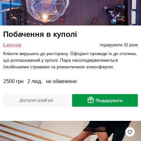
Побачення в куполі
6 відгуків
подарували 32 рази
Клієнти вирушать до ресторану. Офіціант проведе їх до столика,
що розташований у куполі. Пара насолоджуватиметься
італійськими стравами та романтичною атмосферою.
2500 грн
2 люд.
не обмежено
Подарувати
Доступно цілий рік