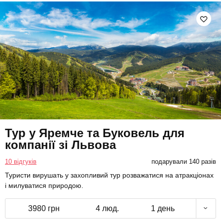
Тур у Яремче та Буковель для
компанії зі Львова
10 відгуків
подарували 140 разів
Туристи вирушать у захопливий тур розважатися на атракціонах
і милуватися природою.
3980 грн
4 люд.
1 день