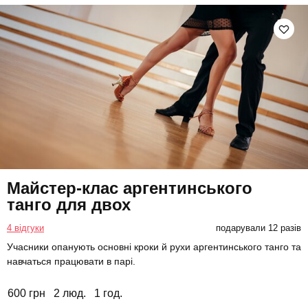
Майстер-клас аргентинського
танго для двох
4 відгуки
подарували 12 разів
Учасники опанують основні кроки й рухи аргентинського танго та
навчаться працювати в парі.
600 грн
2 люд.
1 год.