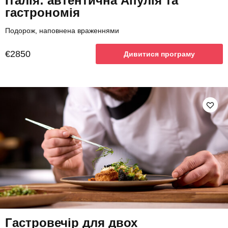
Італія: автентична Апулія та
гастрономія
Подорож, наповнена враженнями
€2850
Дивитися програму
Гастровечір для двох