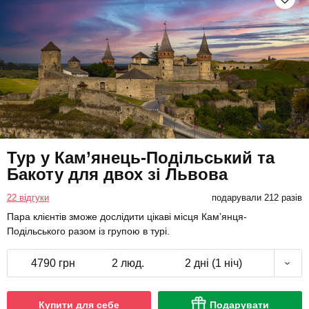
Тур у Кам’янець-Подільський та
Бакоту для двох зі Львова
22 відгуки
подарували 212 разів
Пара клієнтів зможе дослідити цікаві місця Кам’янця-
Подільського разом із групою в турі.
4790 грн
2 люд.
2 дні (1 ніч)
Купити для себе
Подарувати