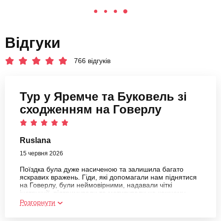
Відгуки
766 відгуків
Тур у Яремче та Буковель зі
сходженням на Говерлу
Ruslana
15 червня 2026
Поїздка була дуже насиченою та залишила багато
яскравих вражень. Гіди, які допомагали нам піднятися
на Говерлу, були неймовірними, надавали чіткі
інструкції, підтримували та мотивували на кожному
етапі маршруту. Також приємно вразили працівники
Розгорнути
Галицького прикордонного парку - привітні, професійні.
Щиро дякую всім, хто зробив цю подорож такою