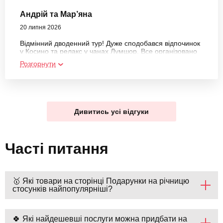
Андрій та Мар’яна
20 липня 2026
Відмінний дводенний тур! Дуже сподобався відпочинок
у Косино та релакс у чанах Лумшор. Все організовано
на вищому рівні, а гід Любомир — справжній топ!
Розгорнути
Господиня Вікторія супер!Рекомендую всім, хто хоче
класно відпочити за вікенд.
Дивитись усі відгуки
Часті питання
🥇 Які товари на сторінці Подарунки на річницю
стосунків найпопулярніші?
🍀 Які найдешевші послуги можна придбати на