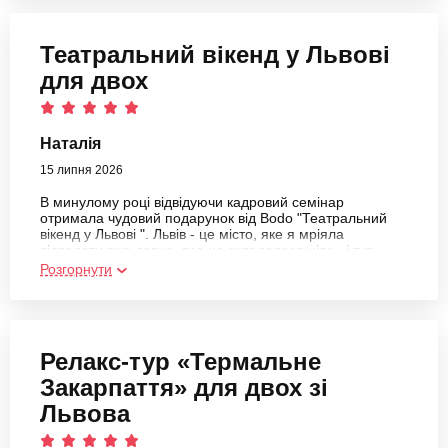
цікавою та комфортною.
Театральний вікенд у Львові
для двох
Наталія
15 липня 2026
В минулому році відвідуючи кадровий семінар
отримала чудовий подарунок від Bodo "Театральний
вікенд у Львові ". Львів - це місто, яке я мріяла
відвадати вже давно, все не складалося ніяк - і тут
такий подарунок. Ну що я можу сказати? Це дійсно Вау.
Розгорнути
Бо здійснилася одна із моїх мрій + ми відвідали
прем'єру балету "Мавка". Емоції зашкалюють досі, і від
театру, і від готелю, і від міста, і від організації цього
процесу. Дякую команді BODO - Ви дійсно робите
людей щасливими в такі важкі для нас всіх українців
Релакс-тур «Термальне
дні.
Закарпаття» для двох зі
Львова