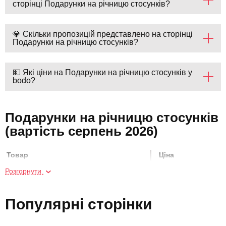
сторінці Подарунки на річницю стосунків?
💎 Скільки пропозицій представлено на сторінці
Подарунки на річницю стосунків?
💵 Які ціни на Подарунки на річницю стосунків у
bodo?
Подарунки на річницю стосунків
(вартість серпень 2026)
Товар
Ціна
Розгорнути
Побачення в куполі
2500 грн
Популярні сторінки
Майстер-клас аргентинського танго
600 грн
для двох