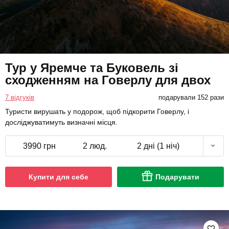
Тур у Яремче та Буковель зі
сходженням на Говерлу для двох
7 відгуків
подарували 152 рази
Туристи вирушать у подорож, щоб підкорити Говерлу, і
досліджуватимуть визначні місця.
3990 грн
2 люд.
2 дні (1 ніч)
Купити для себе
Подарувати