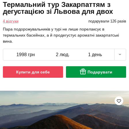
Термальний тур Закарпаттям з
дегустацією зі Львова для двох
4 відгуки
подарували 126 разів
Пара подорожувальників у турі не лише порелаксує в
термальних басейнах, а й продегустує ароматні закарпатські
вина.
1998 грн
2 люд.
1 день
Купити для себе
Подарувати