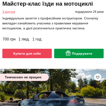
Майстер-клас їзди на мотоциклі
3 відгуки
подарували 24 рази
Індивідуальне заняття з професійним інструктором. Спочатку
викладач ознайомить учасника з правилами керування
мотоциклом, а далі розпочнеться практична частина.
700 грн
1 люд.
1 год.
Купити для себе
Подарувати
Тимчасово не працює