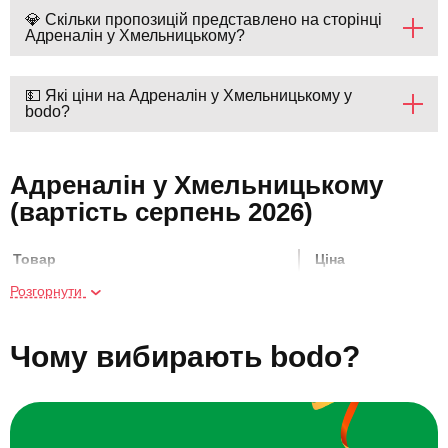
💎 Скільки пропозицій представлено на сторінці
Адреналін у Хмельницькому?
💵 Які ціни на Адреналін у Хмельницькому у
bodo?
Адреналін у Хмельницькому
(вартість серпень 2026)
Товар
Ціна
Розгорнути
Майстер-клас їзди на мотоциклі для
1400 грн
двох
Чому вибирають bodo?
Мото Lady
700 грн
Курс їзди на мотоциклі
4200 грн