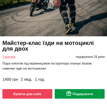
Майстер-клас їзди на мотоциклі
для двох
3 відгуки
подарували 24 рази
Пара клієнтів під керівництвом інструктора опанує базові
навички їзди на мотоциклах.
1400 грн
2 люд.
1 год.
Купити для себе
Подарувати