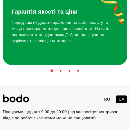
Гарантія якості та ціни
Майстер-клас їзди на мотоциклі
700 грн
Перед тим як додати враження на сайт, послугу та
Курс екстремального водіння
10000 грн
місце проведення тестує наш співробітник. На сайті —
реальні фото та відео локації. А ще наші ціни не
відрізняються від цін партнерів.
Екстремальне водіння
2000 грн
RU
UA
Працюємо щодня з 9:00 до 20:00 (під час повітряних тривог
відділ по роботі з клієнтами може не працювати)