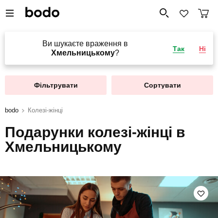
Ви шукаєте враження в
Так
Ні
Хмельницькому
?
Фільтрувати
Сортувати
bodo
Колезі-жінці
Подарунки колезі-жінці в
Хмельницькому