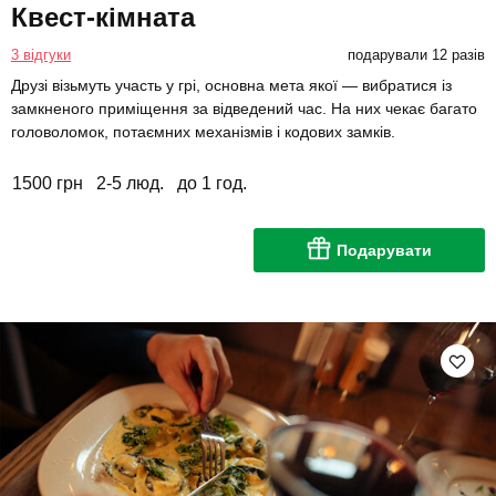
Квест-кімната
3 відгуки
подарували 12 разів
Друзі візьмуть участь у грі, основна мета якої — вибратися із
замкненого приміщення за відведений час. На них чекає багато
головоломок, потаємних механізмів і кодових замків.
1500 грн
2-5 люд.
до 1 год.
Подарувати