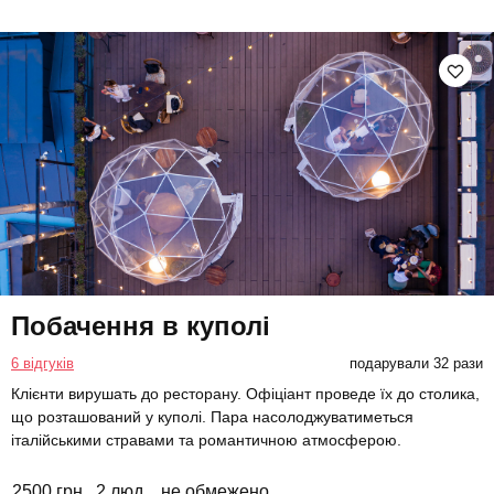
Побачення в куполі
6 відгуків
подарували 32 рази
Клієнти вирушать до ресторану. Офіціант проведе їх до столика,
що розташований у куполі. Пара насолоджуватиметься
італійськими стравами та романтичною атмосферою.
2500 грн
2 люд.
не обмежено