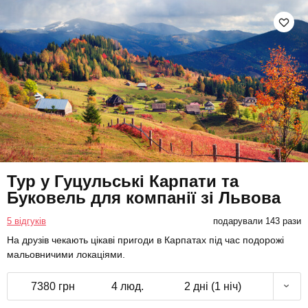
Тур у Гуцульські Карпати та
Буковель для компанії зі Львова
5 відгуків
подарували 143 рази
На друзів чекають цікаві пригоди в Карпатах під час подорожі
мальовничими локаціями.
7380 грн
4 люд.
2 дні (1 ніч)