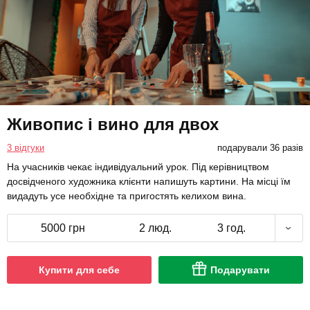
Живопис і вино для двох
3 відгуки
подарували 36 разів
На учасників чекає індивідуальний урок. Під керівництвом
досвідченого художника клієнти напишуть картини. На місці їм
видадуть усе необхідне та пригостять келихом вина.
5000 грн
2 люд.
3 год.
Купити для себе
Подарувати