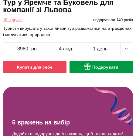
Тур у Яремче та Буковель для
компанії зі Львова
10 відгуків
подарували 140 разів
Туристи вирушать у захопливий тур розважатися на атракціонах
і милуватися природою.
3980 грн
4 люд.
1 день
Купити для себе
Подарувати
5 вражень на вибір
Додайте в подарунок до 5 вражень, щоб точно вгадати!