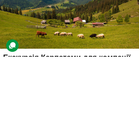
Екскурсія Карпатами для компанії
зі Львова
3 відгуки
подарували 155 разів
Компанія вирушить у подорож Карпатами, де на них чекатиме
екскурсія та спільний відпочинок.
3380 грн
4 люд.
1 день
Купити для себе
Подарувати