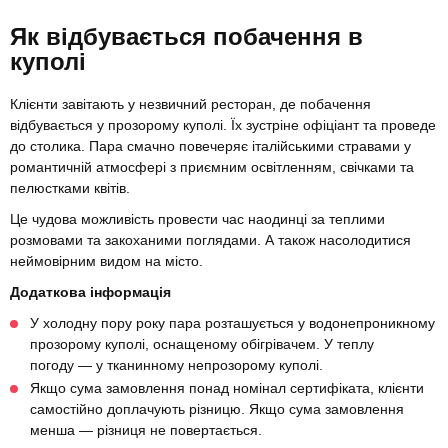
Як відбувається побачення в
куполі
Клієнти завітають у незвичний ресторан, де побачення
відбувається у прозорому куполі. Їх зустріне офіціант та проведе
до столика. Пара смачно повечеряє італійськими стравами у
романтичній атмосфері з приємним освітленням, свічками та
пелюстками квітів.
Це чудова можливість провести час наодинці за теплими
розмовами та закоханими поглядами. А також насолодитися
неймовірним видом на місто.
Додаткова інформація
У холодну пору року пара розташується у водонепроникному
прозорому куполі, оснащеному обігрівачем. У теплу
погоду — у тканинному непрозорому куполі.
Якщо сума замовлення понад номінал сертифіката, клієнти
самостійно доплачують різницю. Якщо сума замовлення
менша — різниця не повертається.