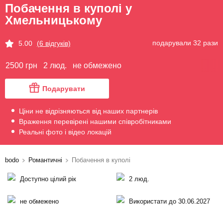
Побачення в куполі у
Хмельницькому
подарували 32 рази
5.00
(6 відгуків)
2500 грн
2 люд.
не обмежено
Подарувати
Ціни не відрізняються від наших партнерів
Враження перевірені нашими співробітниками
Реальні фото і відео локацій
bodo
Романтичні
Побачення в куполі
Доступно цілий рік
2 люд.
не обмежено
Використати до 30.06.2027