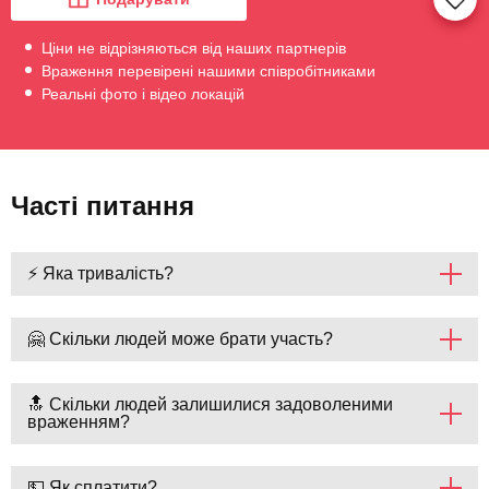
Ціни не відрізняються від наших партнерів
Враження перевірені нашими співробітниками
Реальні фото і відео локацій
Часті питання
⚡ Яка тривалість?
🤗 Скільки людей може брати участь?
🔝 Скільки людей залишилися задоволеними
враженням?
💵 Як сплатити?