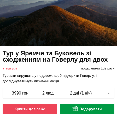
Тур у Яремче та Буковель зі
сходженням на Говерлу для двох
7 відгуків
подарували 152 рази
Туристи вирушать у подорож, щоб підкорити Говерлу, і
досліджуватимуть визначні місця.
3990 грн
2 люд.
2 дні (1 ніч)
Купити для себе
Подарувати