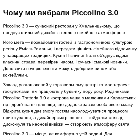
Чому ми вибрали Piccolino 3.0
Piccolino 3.0 — сучасний ресторан у Хмельницькому, що
поєднує стильний дизайн із теплою сімейною атмосферою.
Його мета — познайомити гостей із гастрономічною культурою
регіону Емілія-Романья, і передати цінність сімейного відпочинку
у найкращих традиціях. Кухня Північної Італії об’єднує відомі
класичні страви, перевірені часом, і сучасні смакові новинки.
Доповнити вечерю клієнти можуть добірним вином або
коктейлями.
Заклад розташований у торговельному центрі та має терасу з
геокуполами, які працюють у будь-яку пору року. Родзинками
Piccolino Trattoria 3.0 є кострова чаша з малюнками Карпатських
гір і дров'яна піч для піци, що додає стравам особливого смаку.
Відкрита кухня дає змогу гостям насолоджуватися процесом
приготування, а дизайнерські рішення — гойдалки-стільці,
диско-куля та неонові вивіски — створюють атмосферу свята.
Piccolino 3.0 — місце, де комфортно усій родині. Для