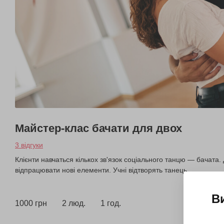
Майстер-клас бачати для двох
3 відгуки
Клієнти навчаться кількох зв'язок соціального танцю — бачата
відпрацювати нові елементи. Учні відтворять танець.
В
1000 грн
2 люд.
1 год.