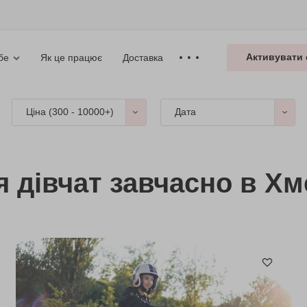
Активувати 
Як це працює
Доставка
бе
Ціна (
300 - 10000+
)
Дата
я дівчат завчасно в Х