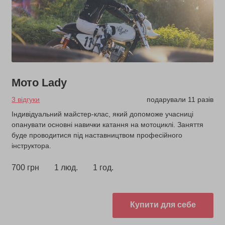
Мото Lady
3 відгуки
подарували 11 разів
Індивідуальний майстер-клас, який допоможе учасниці
опанувати основні навички катання на мотоциклі. Заняття
буде проводитися під наставництвом професійного
інструктора.
700 грн
1 люд.
1 год.
Купити для себе