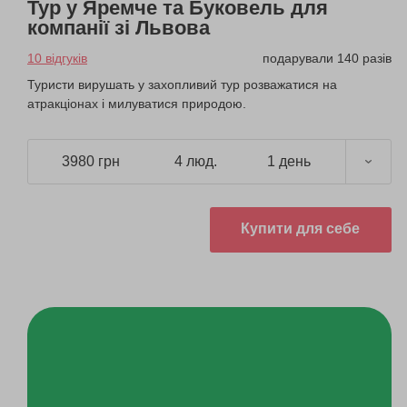
Тур у Яремче та Буковель для
компанії зі Львова
10 відгуків
подарували 140 разів
Туристи вирушать у захопливий тур розважатися на
атракціонах і милуватися природою.
3980 грн
4 люд.
1 день
Купити для себе