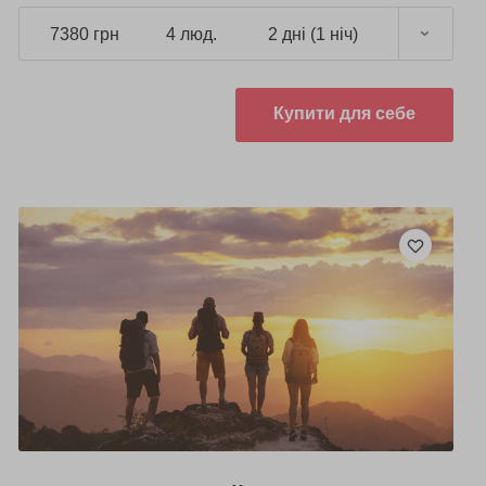
7380 грн
4 люд.
2 дні (1 ніч)
Купити для себе