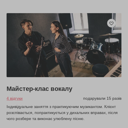
Майстер-клас вокалу
4 відгуки
подарували 15 разів
Індивідуальне заняття з практикуючим музикантом. Клієнт
розспівається, попрактикується у дихальних вправах, після
чого розбере та виконає улюблену пісню.