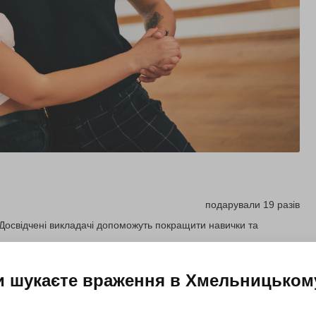
подарували 19 разів
. Досвідчені викладачі допоможуть покращити навички та
и шукаєте враження в
Хмельницьком
Купити для себе