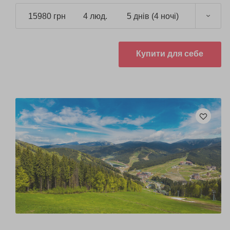
пам'ятки регіону.
15980 грн
4 люд.
5 днів (4 ночі)
Купити для себе