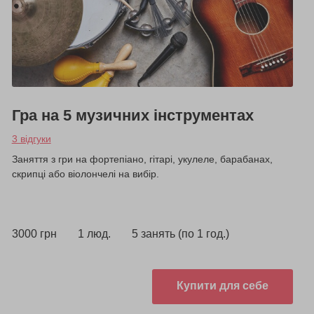
Гра на 5 музичних інструментах
3 відгуки
Заняття з гри на фортепіано, гітарі, укулеле, барабанах,
скрипці або віолончелі на вибір.
3000 грн
1 люд.
5 занять (по 1 год.)
Купити для себе