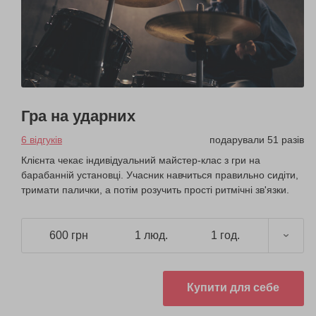
Гра на ударних
6 відгуків
подарували 51 разів
Клієнта чекає індивідуальний майстер-клас з гри на
барабанній установці. Учасник навчиться правильно сидіти,
тримати палички, а потім розучить прості ритмічні зв'язки.
600 грн
1 люд.
1 год.
Купити для себе