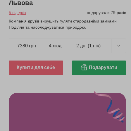
Львова
5 відгуків
подарували 79 разів
Компанія друзів вирушить гуляти стародавніми замками
Поділля та насолоджуватися природою.
7380 грн
4 люд.
2 дні (1 ніч)
Купити для себе
Подарувати