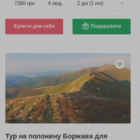
7380 грн
4 люд.
2 дні (1 ніч)
Купити для себе
Подарувати
Тур на полонину Боржава для