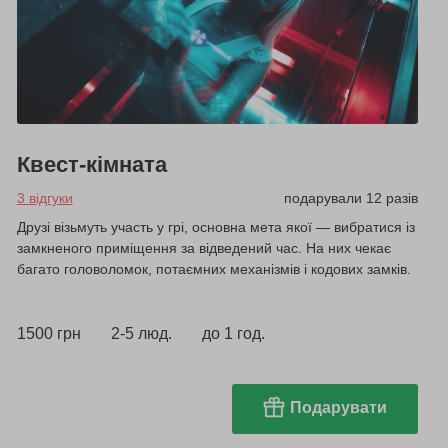
Квест-кімната
3 відгуки
подарували 12 разів
Друзі візьмуть участь у грі, основна мета якої — вибратися із
замкненого приміщення за відведений час. На них чекає
багато головоломок, потаємних механізмів і кодових замків.
1500 грн
2-5 люд.
до 1 год.
Подарувати