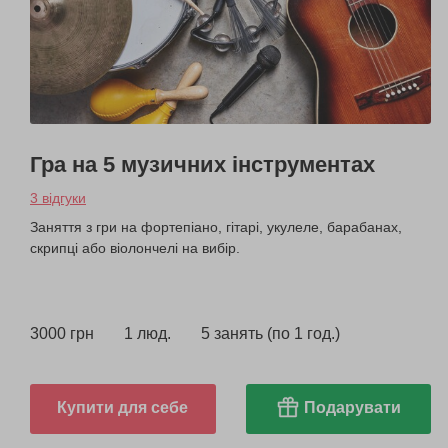
Гра на 5 музичних інструментах
3 відгуки
Заняття з гри на фортепіано, гітарі, укулеле, барабанах,
скрипці або віолончелі на вибір.
3000 грн
1 люд.
5 занять (по 1 год.)
Купити для себе
Подарувати