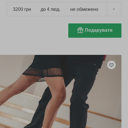
3200 грн
до 4 люд.
не обмежено
Подарувати