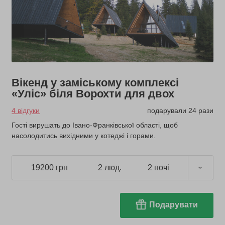
Вікенд у заміському комплексі
«Уліс» біля Ворохти для двох
4 відгуки
подарували 24 рази
Гості вирушать до Івано-Франківської області, щоб
насолодитись вихідними у котеджі і горами.
19200 грн
2 люд.
2 ночі
Подарувати