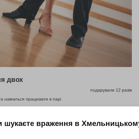
ля двох
подарували 12 разів
та навчаться працювати в парі.
Купити для себе
Подарувати
и шукаєте враження в
Хмельницьком