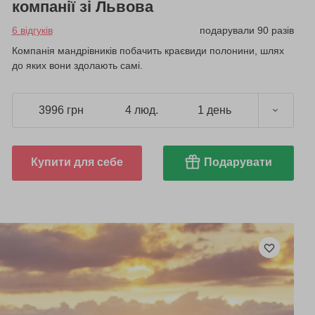
компанії зі Львова
6 відгуків
подарували 90 разів
Компанія мандрівників побачить краєвиди полонини, шлях
до яких вони здолають самі.
3996 грн
4 люд.
1 день
Купити для себе
Подарувати