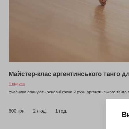
Майстер-клас аргентинського танго д
4 відгуки
Учасники опанують основні кроки й рухи аргентинського танго 
600 грн
2 люд.
1 год.
В