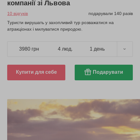
компанії зі Львова
10 відгуків
подарували 140 разів
Туристи вирушать у захопливий тур розважатися на
атракціонах і милуватися природою.
3980 грн
4 люд.
1 день
Купити для себе
Подарувати