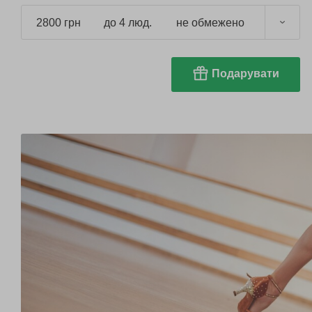
2800 грн
до 4 люд.
не обмежено
Подарувати