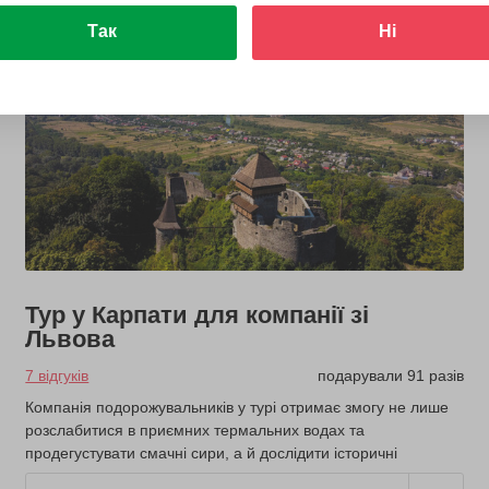
Так
Ні
Тур у Карпати для компанії зі
Львова
7 відгуків
подарували 91 разів
Компанія подорожувальників у турі отримає змогу не лише
розслабитися в приємних термальних водах та
продегустувати смачні сири, а й дослідити історичні
пам'ятки регіону.