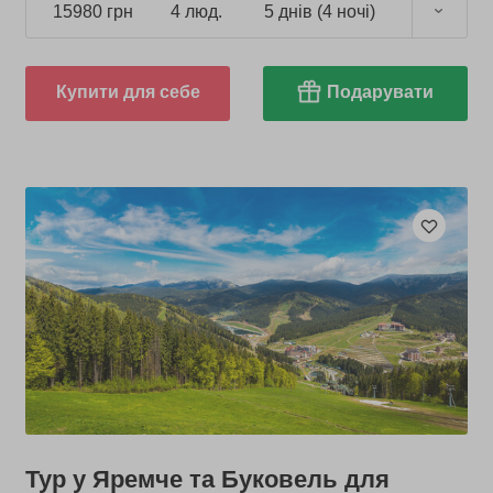
15980 грн
4 люд.
5 днів (4 ночі)
Купити для себе
Подарувати
Тур у Яремче та Буковель для