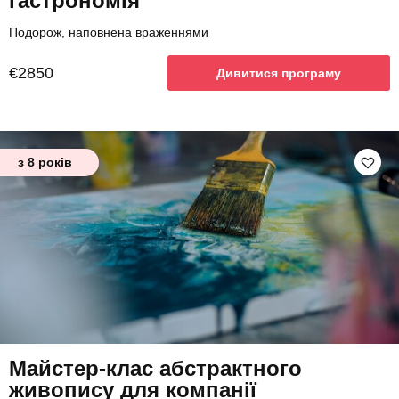
гастрономія
Подорож, наповнена враженнями
€2850
Дивитися програму
з 8 років
Майстер-клас абстрактного
живопису для компанії