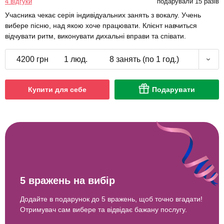
4 відгуки
подарували 15 разів
Учасника чекає серія індивідуальних занять з вокалу. Учень
вибере пісню, над якою хоче працювати. Клієнт навчиться
відчувати ритм, виконувати дихальні вправи та співати.
4200 грн
1 люд.
8 занять (по 1 год.)
Купити для себе
Подарувати
5 вражень на вибір
Додайте в подарунок до 5 вражень, щоб точно вгадати!
Отримувач сам вибере та відвідає бажану послугу.