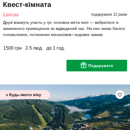
Квест-кімната
3 відгуки
подарували 12 разів
Друзі візьмуть участь у грі, основна мета якої — вибратися із
замкненого приміщення за відведений час. На них чекає багато
головоломок, потаємних механізмів і кодових замків.
1500 грн
2-5 люд.
до 1 год.
Подарувати
з будь-якого віку