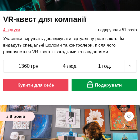
VR-квест для компанії
4 відгуки
подарували 51 разів
Учасники вирушать досліджувати віртуальну реальність. Їм
видадуть спеціальні шоломи та контролери, після чого
розпочнеться VR-квест із загадками та завданнями.
1360 грн
4 люд.
1 год.
Купити для себе
Подарувати
з 8 років