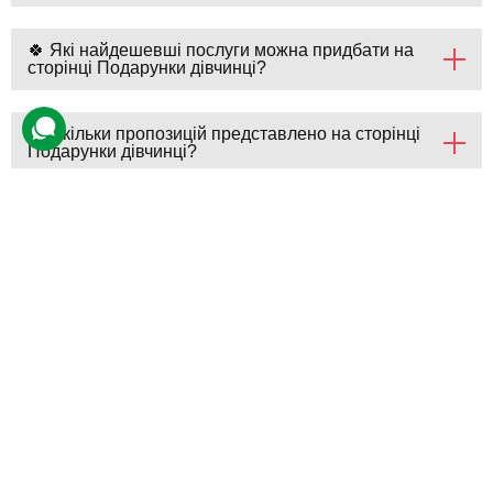
🍀 Які найдешевші послуги можна придбати на
сторінці Подарунки дівчинці?
💎 Скільки пропозицій представлено на сторінці
Подарунки дівчинці?
💵 Які ціни на Подарунки дівчинці у bodo?
Подарунки дівчинці (вартість
серпень 2026)
Товар
Ціна
Розгорнути
Занурення у світ VR-ігор для компанії
1200 грн
Популярні сторінки