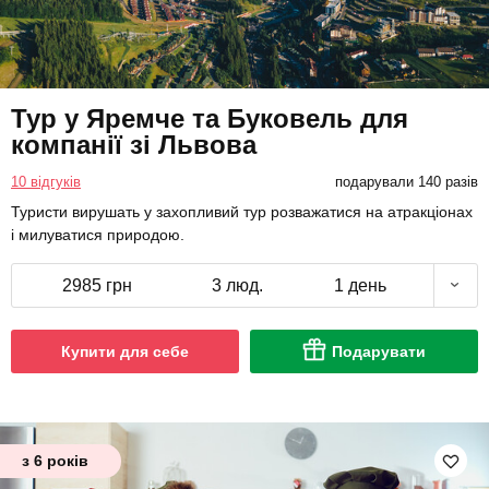
Тур у Яремче та Буковель для
компанії зі Львова
10 відгуків
подарували 140 разів
Туристи вирушать у захопливий тур розважатися на атракціонах
і милуватися природою.
2985 грн
3 люд.
1 день
Купити для себе
Подарувати
з 6 років