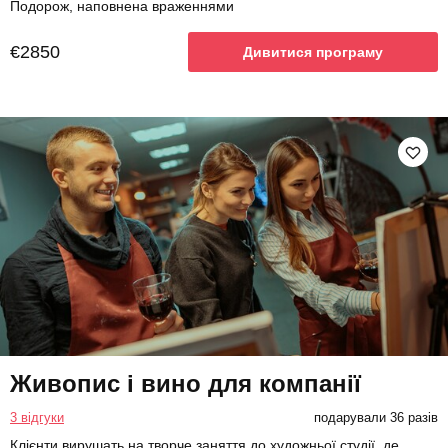
Подорож, наповнена враженнями
€2850
Дивитися програму
Живопис і вино для компанії
3 відгуки
подарували 36 разів
Клієнти вирушать на творче заняття до художньої студії, де