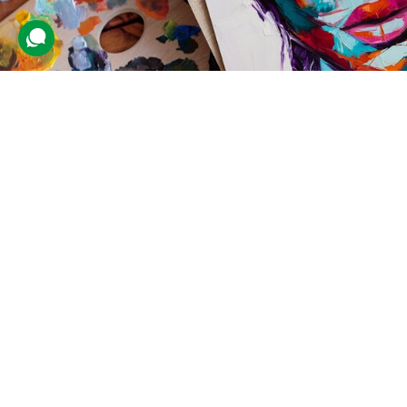
Майстер-клас живопису в стилі
поп-арт для двох
3 відгуки
Учасники вирушать на індивідуальний урок, де напишуть власні
картини у стилі поп-арт.
5000 грн
2 люд.
3 год.
Купити для себе
Подарувати