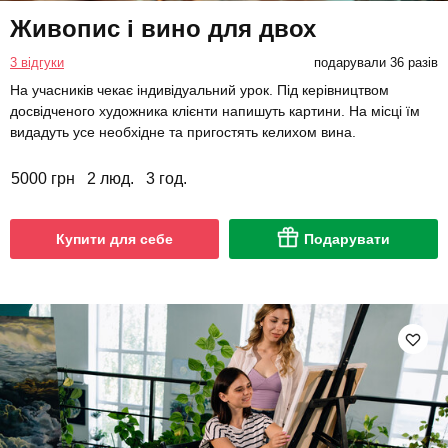
Живопис і вино для двох
3 відгуки
подарували 36 разів
На учасників чекає індивідуальний урок. Під керівництвом
досвідченого художника клієнти напишуть картини. На місці їм
видадуть усе необхідне та пригостять келихом вина.
5000 грн
2 люд.
3 год.
Купити для себе
Подарувати