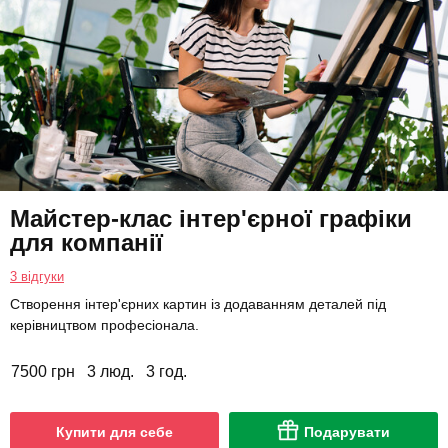
Майстер-клас інтер'єрної графіки
для компанії
3 відгуки
Створення інтер'єрних картин із додаванням деталей під
керівництвом професіонала.
7500 грн
3 люд.
3 год.
Купити для себе
Подарувати