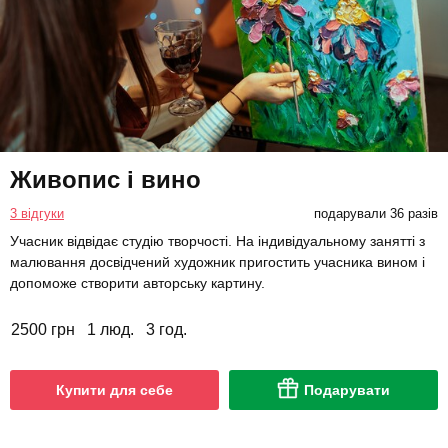
Живопис і вино
3 відгуки
подарували 36 разів
Учасник відвідає студію творчості. На індивідуальному занятті з
малювання досвідчений художник пригостить учасника вином і
допоможе створити авторську картину.
2500 грн
1 люд.
3 год.
Купити для себе
Подарувати