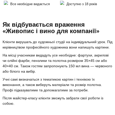
Все необхідне видається
Доступно з 18 років
Як відбувається враження
«Живопис і вино для компанії»
Клієнти вирушать до художньої студії на індивідуальний урок. Під
керівництвом професійного художника вони напишуть картини.
На місці учасникам видадуть усе необхідне: фартухи, акрилові
чи олійні фарби, пензлики та полотна розміром 35×45 см або
40×40 см. Також гостям запропонують 150 мл вина — червоного
або білого на вибір.
Учні самі визначаться з тематикою картин і технікою їх
виконання, а також виберуть матеріали та розмір полотна.
Профі підказуватиме та допомагатиме за потреби.
Після майстер-класу клієнти зможуть забрати свої роботи із
собою.