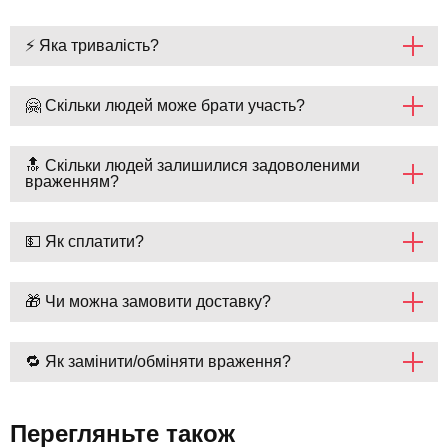
⚡ Яка тривалість?
🤗 Скільки людей може брати участь?
🔝 Скільки людей залишилися задоволеними
враженням?
💵 Як сплатити?
🎁 Чи можна замовити доставку?
🔁 Як замінити/обміняти враження?
Перегляньте також