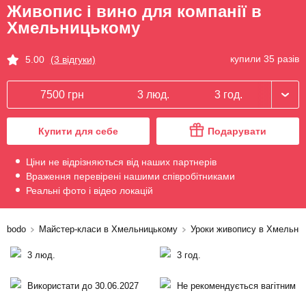
Живопис і вино для компанії в
Хмельницькому
купили 35 разів
5.00
(3 відгуки)
7500 грн
3 люд.
3 год.
Купити для себе
Подарувати
Ціни не відрізняються від наших партнерів
Враження перевірені нашими співробітниками
Реальні фото і відео локацій
bodo
Майстер-класи в Хмельницькому
Уроки живопису в Хмельни
3 люд.
3 год.
Використати до 30.06.2027
Не рекомендується вагітним