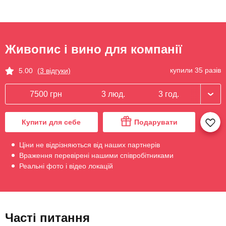
Живопис і вино для компанії
купили 35 разів
5.00
(3 відгуки)
7500 грн
3 люд.
3 год.
Купити для себе
Подарувати
Ціни не відрізняються від наших партнерів
Враження перевірені нашими співробітниками
Реальні фото і відео локацій
Часті питання