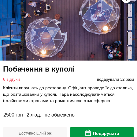
Побачення в куполі
6 відгуків
подарували 32 рази
Клієнти вирушать до ресторану. Офіціант проведе їх до столика,
що розташований у куполі. Пара насолоджуватиметься
італійськими стравами та романтичною атмосферою.
2500 грн
2 люд.
не обмежено
Подарувати
Доступно цілий рік