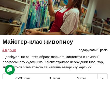
Майстер-клас живопису
4 відгуки
подарували 9 разів
Індивідуальне заняття образотворчого мистецтва в компанії
професійного художника. Клієнт отримає необхідний інвентар,
визначиться з тематикою та напише авторську картину.
2500 грн
1 люд.
3 год.
Купити для себе
Подарувати