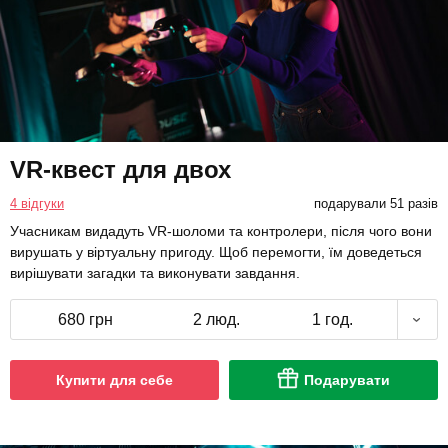
VR-квест для двох
4 відгуки
подарували 51 разів
Учасникам видадуть VR-шоломи та контролери, після чого вони
вирушать у віртуальну пригоду. Щоб перемогти, їм доведеться
вирішувати загадки та виконувати завдання.
680 грн
2 люд.
1 год.
Купити для себе
Подарувати