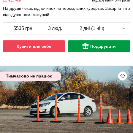
22 відгуки
подарували 544 рази
На друзів чекає відпочинок на термальних курортах Закарпаття з
відвідуванням екскурсій.
5535 грн
3 люд.
2 дні (1 ніч)
Купити для себе
Подарувати
Тимчасово не працює