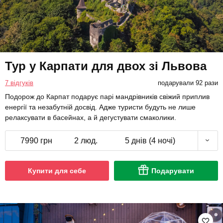
Тур у Карпати для двох зі Львова
7 відгуків
подарували 92 рази
Подорож до Карпат подарує парі мандрівників свіжий приплив
енергії та незабутній досвід. Адже туристи будуть не лише
релаксувати в басейнах, а й дегустувати смаколики.
7990 грн
2 люд.
5 днів (4 ночі)
Купити для себе
Подарувати