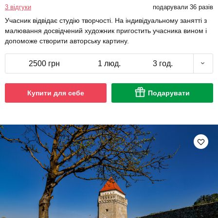
3 відгуки
подарували 36 разів
Учасник відвідає студію творчості. На індивідуальному занятті з
малювання досвідчений художник пригостить учасника вином і
допоможе створити авторську картину.
2500 грн
1 люд.
3 год.
Купити для себе
Подарувати