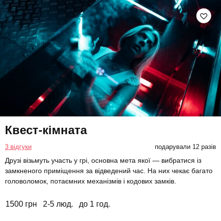
Квест-кімната
3 відгуки
подарували 12 разів
Друзі візьмуть участь у грі, основна мета якої — вибратися із
замкненого приміщення за відведений час. На них чекає багато
головоломок, потаємних механізмів і кодових замків.
1500 грн
2-5 люд.
до 1 год.