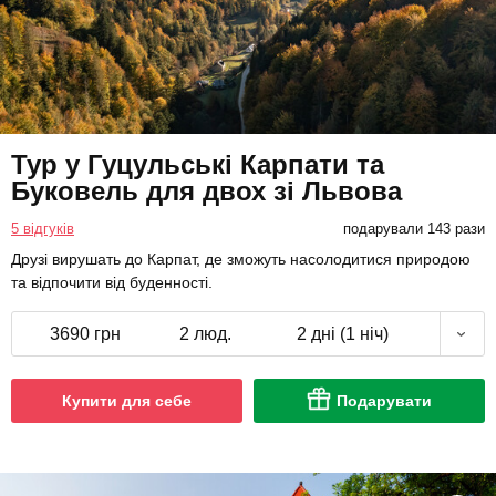
Тур у Гуцульські Карпати та
Буковель для двох зі Львова
5 відгуків
подарували 143 рази
Друзі вирушать до Карпат, де зможуть насолодитися природою
та відпочити від буденності.
3690 грн
2 люд.
2 дні (1 ніч)
Купити для себе
Подарувати