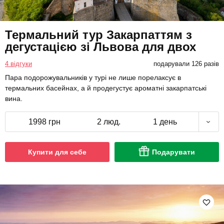
Термальний тур Закарпаттям з
дегустацією зі Львова для двох
4 відгуки
подарували 126 разів
Пара подорожувальників у турі не лише порелаксує в
термальних басейнах, а й продегустує ароматні закарпатські
вина.
1998 грн
2 люд.
1 день
Купити для себе
Подарувати