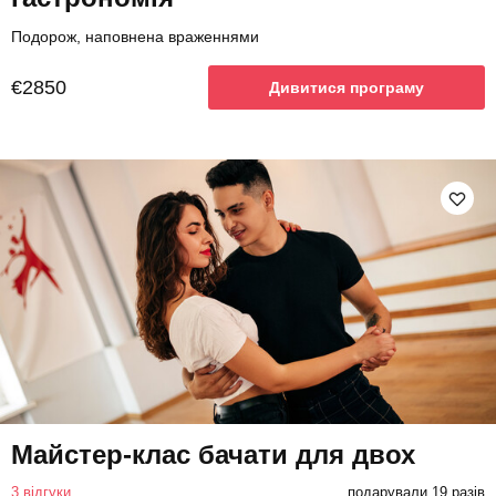
Подорож, наповнена враженнями
€2850
Дивитися програму
Майстер-клас бачати для двох
3 відгуки
подарували 19 разів