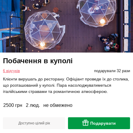
Побачення в куполі
6 відгуків
подарували 32 рази
Клієнти вирушать до ресторану. Офіціант проведе їх до столика,
що розташований у куполі. Пара насолоджуватиметься
італійськими стравами та романтичною атмосферою.
2500 грн
2 люд.
не обмежено
Подарувати
Доступно цілий рік