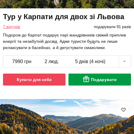
Тур у Карпати для двох зі Львова
7 відгуків
подарували 91 разів
Подорож до Карпат подарує парі мандрівників свіжий приплив
енергії та незабутній досвід. Адже туристи будуть не лише
релаксувати в басейнах, а й дегустувати смаколики.
7990 грн
2 люд.
5 днів (4 ночі)
Купити для себе
Подарувати