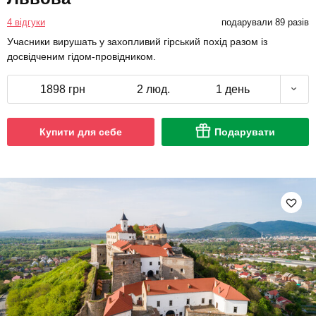
4 відгуки
подарували 89 разів
Учасники вирушать у захопливий гірський похід разом із
досвідченим гідом-провідником.
1898 грн
2 люд.
1 день
Купити для себе
Подарувати