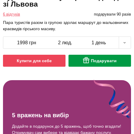
зі Львова
6 відгуків
подарували 90 разів
Пара туристів разом із групою здолає маршрут до мальовничих
краєвидів гірського масиву.
1998 грн
2 люд.
1 день
Купити для себе
Подарувати
5 вражень на вибір
Додайте в подарунок до 5 вражень, щоб точно вгадати!
Отримувач сам вибере та відвідає бажану послугу.